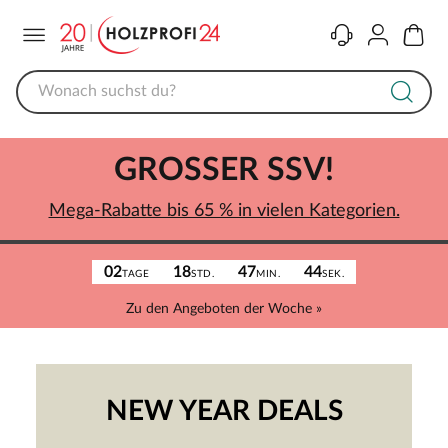
Menü
Kontakt
Konto
Warenk
GROSSER SSV!
Mega-Rabatte bis 65 % in vielen Kategorien.
02
18
47
44
TAGE
STD.
MIN.
SEK.
Zu den Angeboten der Woche »
NEW YEAR DEALS