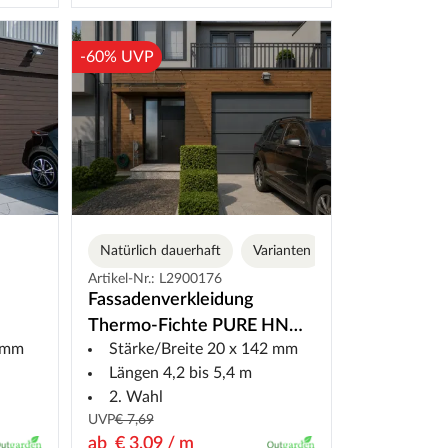
-60% UVP
Natürlich dauerhaft
Varianten
Artikel-Nr.: L2900176
Fassadenverkleidung
Thermo-Fichte PURE HN
0 mm
Stärke/Breite 20 x 142 mm
ood
Schrägprofil
Längen 4,2 bis 5,4 m
2. Wahl
UVP
€ 7,69
ab
€ 3,09 / m