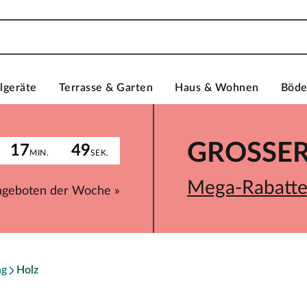
lgeräte
Terrasse & Garten
Haus & Wohnen
Böd
GROSSER 
17
49
MIN.
SEK.
Mega-Rabatte 
ngeboten der Woche »
ng
Holz