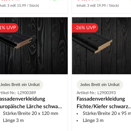
halt: 3 m
(€ 15,99 / Stück)
Inhalt: 3 m
(€ 19,99 / Stück)
1% UVP
-26% UVP
Jedes Brett ein Unikat
Jedes Brett ein Unikat
rtikel-Nr.: L2900389
Artikel-Nr.: L2900393
assadenverkleidung
Fassadenverkleidung
uropäische Lärche schwarz
Fichte/Kiefer schwarz
Stärke/Breite 20 x 120 mm
Stärke/Breite 20 x 95
DRAGONwood
DRAGONwood
Länge 3 m
Länge 3 m