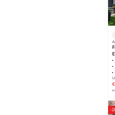
A
F
E
D
U
€
In
-2