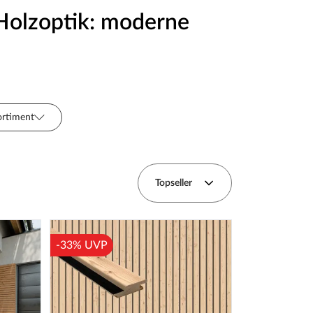
Holzoptik: moderne
ortiment
Topseller
-33% UVP