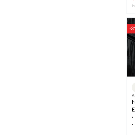
In
-3
A
F
E