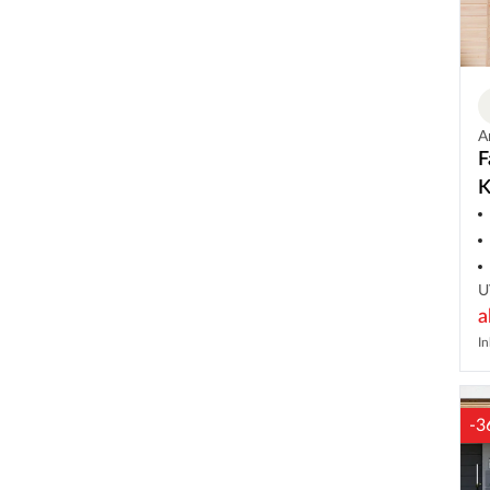
A
F
K
u
U
In
-3