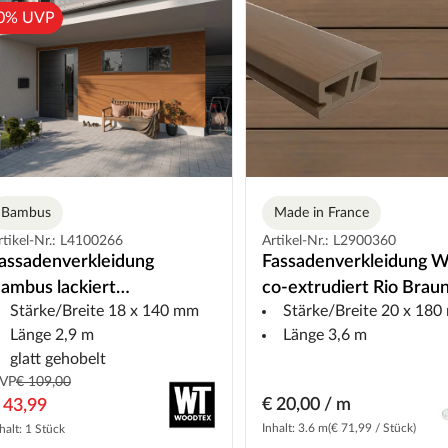
0% UVP
Bambus
Made in France
rtikel-Nr.: L4100266
Artikel-Nr.: L2900360
assadenverkleidung
Fassadenverkleidung 
ambus lackiert
co-extrudiert Rio Brau
Stärke/Breite 18 x 140 mm
Stärke/Breite 20 x 18
hombusprofil
Länge 2,9 m
Länge 3,6 m
glatt gehobelt
VP
€ 109,00
€ 20,00 / m
 43,99
Inhalt: 3.6 m
(€ 71,99 / Stück)
halt: 1 Stück