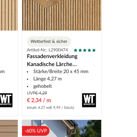
Wetterfest & sicher
Artikel-Nr.: L2900474
Fassadenverkleidung
Kanadische Lärche
 mm
Stärke/Breite 20 x 45 mm
Rhombusprofil
Länge 4,27 m
gehobelt
UVP
€ 4,29
€ 2,34 / m
Inhalt: 4.27 m
(€ 9,99 / Stück)
-60% UVP