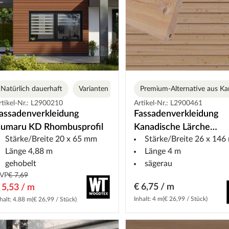
Natürlich dauerhaft
Varianten
Premium-Alternative aus K
rtikel-Nr.: L2900210
Artikel-Nr.: L2900461
assadenverkleidung
Fassadenverkleidung
umaru KD Rhombusprofil
Kanadische Lärche
Stärke/Breite 20 x 65 mm
Stärke/Breite 26 x 14
unbehandelt Keilspundp
Länge 4,88 m
Länge 4 m
gehobelt
sägerau
VP
€ 7,69
€ 6,75 / m
 5,53 / m
Inhalt: 4 m
(€ 26,99 / Stück)
halt: 4.88 m
(€ 26,99 / Stück)