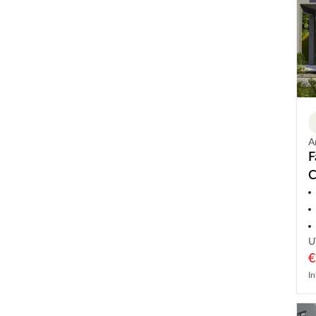
A
F
C
U
€
In