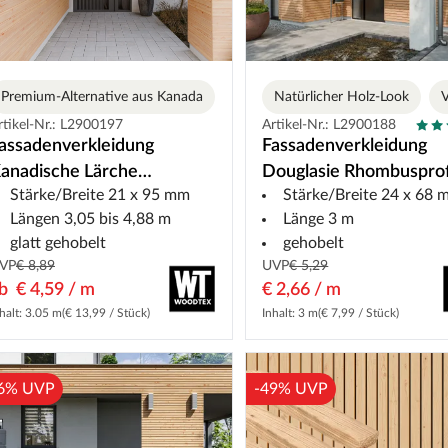
Premium-Alternative aus Kanada
Varianten
Natürlicher Holz-Look
V
rtikel-Nr.: L2900197
Artikel-Nr.: L2900188
assadenverkleidung
Fassadenverkleidung
anadische Lärche
Douglasie Rhombusprof
Stärke/Breite 21 x 95 mm
Stärke/Breite 24 x 68
nbehandelt Glattkantbrett
Längen 3,05 bis 4,88 m
Länge 3 m
glatt gehobelt
gehobelt
VP
€ 8,89
UVP
€ 5,29
ab
€ 4,59 / m
€ 2,66 / m
halt: 3.05 m
(€ 13,99 / Stück)
Inhalt: 3 m
(€ 7,99 / Stück)
6% UVP
-49% UVP