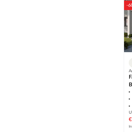
-6
A
F
B
R
U
€
In