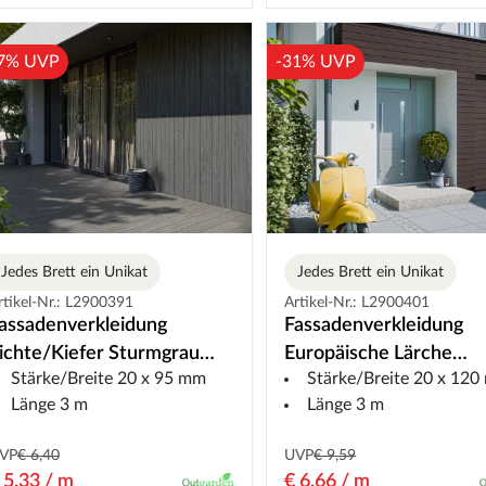
7% UVP
-31% UVP
Jedes Brett ein Unikat
Jedes Brett ein Unikat
Artikel-Nr.: L2900401
rtikel-Nr.: L2900391
Fassadenverkleidung
assadenverkleidung
Europäische Lärche
ichte/Kiefer Sturmgrau
Stärke/Breite 20 x 12
Stärke/Breite 20 x 95 mm
Haselnuss DRAGONw
DRAGONwood
Länge 3 m
Länge 3 m
VP
€ 6,40
UVP
€ 9,59
 5,33 / m
€ 6,66 / m