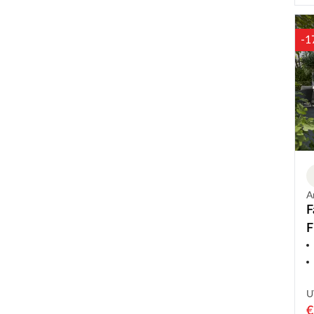
-1
A
F
F
U
€