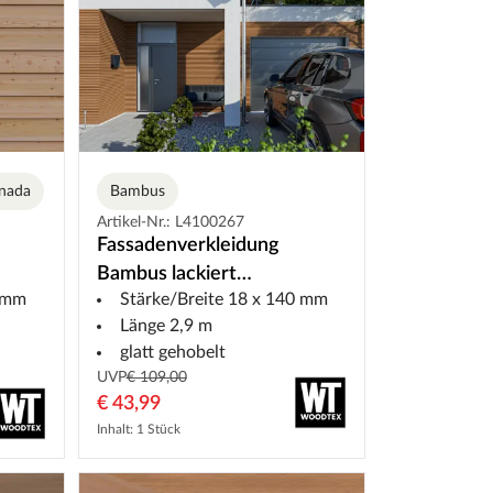
anada
Varianten
Bambus
Artikel-Nr.: L4100267
Fassadenverkleidung
Bambus lackiert
6 mm
Stärke/Breite 18 x 140 mm
rofil
Rhombusprofil
Länge 2,9 m
glatt gehobelt
UVP
€ 109,00
€ 43,99
Inhalt: 1 Stück