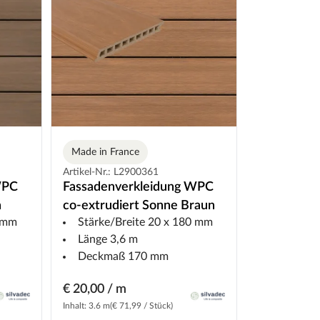
Made in France
Artikel-Nr.: L2900361
WPC
Fassadenverkleidung WPC
n
co-extrudiert Sonne Braun
0 mm
Stärke/Breite 20 x 180 mm
Länge 3,6 m
Deckmaß 170 mm
€ 20,00 / m
Inhalt: 3.6 m
(€ 71,99 / Stück)