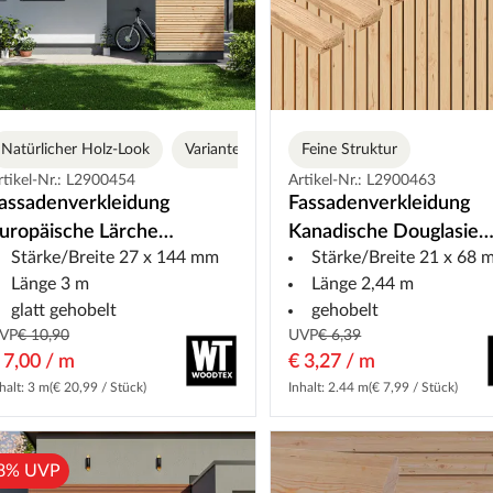
Natürlicher Holz-Look
Varianten
Feine Struktur
rtikel-Nr.: L2900454
Artikel-Nr.: L2900463
assadenverkleidung
Fassadenverkleidung
uropäische Lärche
Kanadische Douglasie
Stärke/Breite 27 x 144 mm
Stärke/Breite 21 x 68
oppelrhombusprofil
Rhombusprofil
Länge 3 m
Länge 2,44 m
glatt gehobelt
gehobelt
VP
€ 10,90
UVP
€ 6,39
 7,00 / m
€ 3,27 / m
halt: 3 m
(€ 20,99 / Stück)
Inhalt: 2.44 m
(€ 7,99 / Stück)
8% UVP