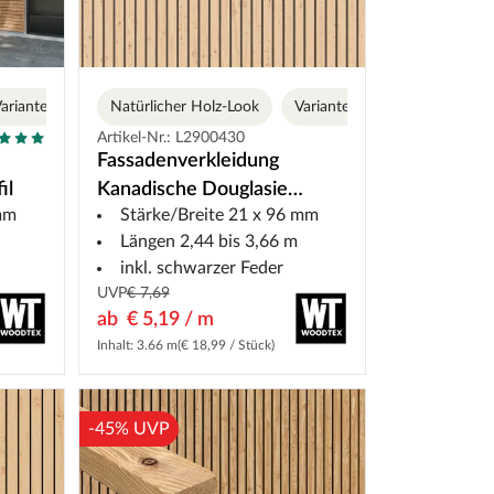
arianten
Natürlicher Holz-Look
Varianten
Artikel-Nr.: L2900430
Fassadenverkleidung
il
Kanadische Douglasie
 mm
Stärke/Breite 21 x 96 mm
Rhombusprofil
Längen 2,44 bis 3,66 m
inkl. schwarzer Feder
UVP
€ 7,69
ab
€ 5,19 / m
Inhalt: 3.66 m
(€ 18,99 / Stück)
-45% UVP