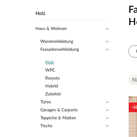
F
Holz
H
Haus & Wohnen
Wandverkleidung
Fassadenverkleidung
Holz
WPC
Resysta
51
Hybrid
Zubehör
Türen
-4
Garagen & Carports
Teppiche & Matten
Tische