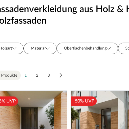
assadenverkleidung aus Holz & 
olzfassaden
Holzart
Material
Oberflächenbehandlung
S
Hersteller
Preis
 Produkte
1
2
3
8% UVP
-50% UVP