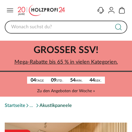
Menü
Kontakt
Konto
Warenk
GROSSER SSV!
Mega-Rabatte bis 65 % in vielen Kategorien.
04
09
54
44
TAGE
STD.
MIN.
SEK.
Zu den Angeboten der Woche »
Startseite
Akustikpaneele