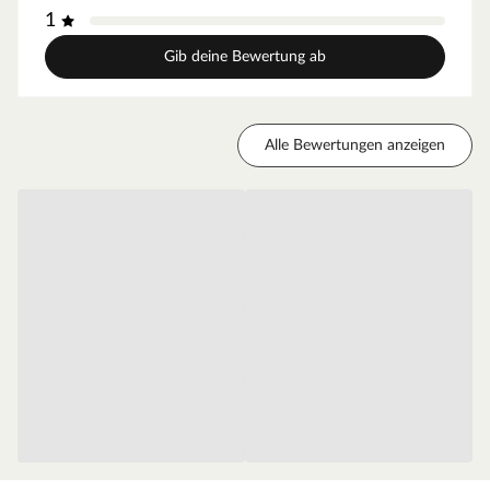
Schreibtischlösungen oder Meetingboxen – jedes
1
Produkt überzeugt durch hochwertige Materialien, lange
Lebensdauer und praktische Einsatzmöglichkeiten. Als
Gib deine Bewertung ab
Marke im mittleren Preissegment steht Timeless Living
für ein starkes Preis-Leistungs-Verhältnis.
Alle Bewertungen anzeigen