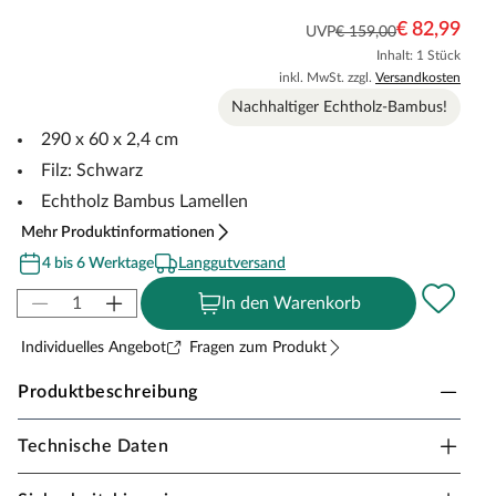
€ 82,99
UVP
€ 159,00
Inhalt: 1 Stück
inkl. MwSt. zzgl.
Versandkosten
Nachhaltiger Echtholz-Bambus!
290 x 60 x 2,4 cm
Filz: Schwarz
Echtholz Bambus Lamellen
Mehr Produktinformationen
4 bis 6 Werktage
Langgutversand
In den Warenkorb
Individuelles Angebot
Fragen zum Produkt
Produktbeschreibung
Technische Daten
Timeless Living Akustikpaneele
Wandverkleidung Bambus klassisch