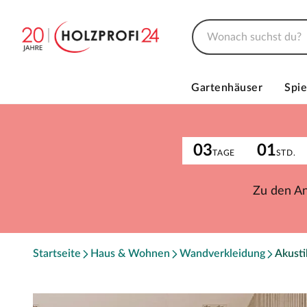
Gartenhäuser
Spie
03
01
TAGE
STD.
Zu den A
Startseite
Haus & Wohnen
Wandverkleidung
Akust