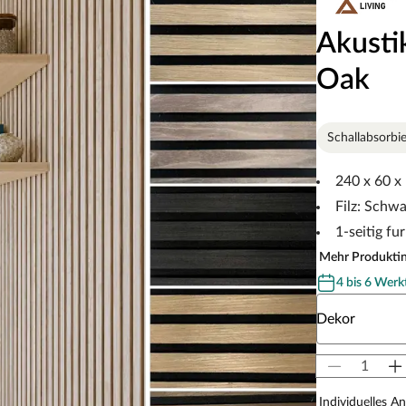
Akusti
Oak
Schallabsorbie
240 x 60 x
Filz: Schwa
1-seitig fur
Mehr Produkti
4 bis 6 Werk
Wähle eine D
Dekor
Individuelles A