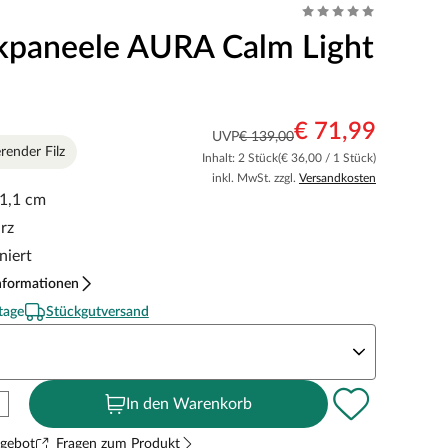
kpaneele AURA Calm Light
€ 71,99
UVP
€ 139,00
render Filz
Inhalt: 2 Stück
(€ 36,00 / 1 Stück)
inkl. MwSt. zzgl.
Versandkosten
 1,1 cm
rz
niert
nformationen
tage
Stückgutversand
ekor
In den Warenkorb
ngebot
Fragen zum Produkt