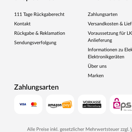
Filzrand. Bei Bedarf kann dieser individuell nach persön
Timeless Living– stilvoll wohnen und 
111 Tage Rückgaberecht
Zahlungsarten
Kontakt
Versandkosten & Lie
Zeitlose Einrichtung für Wohn- und Arbeitsräume: Timele
für den Innenbereich. Mit einem klaren Fokus auf Design, 
Rückgabe & Reklamation
Voraussetzung für L
Hersteller stilvolle Lösungen für ein harmonisches Zu
Anlieferung
Sendungsverfolgung
Wandtische, Schreibtischlösungen oder Meetingboxen – 
Informationen zu Ele
Materialien, lange Lebensdauer und praktische Einsatzmö
Elektronikgeräten
steht Timeless Living für ein starkes Preis-Leistungs-Verhä
Über uns
Marken
Zahlungsarten
Alle Preise inkl. gesetzlicher Mehrwertsteuer zzgl.