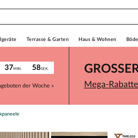
lgeräte
Terrasse & Garten
Haus & Wohnen
Böd
GROSSER 
37
58
MIN.
SEK.
Mega-Rabatte 
ngeboten der Woche »
ikpaneele