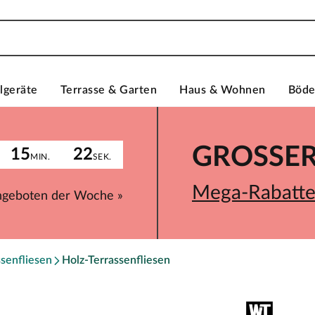
lgeräte
Terrasse & Garten
Haus & Wohnen
Böd
GROSSER 
15
22
MIN.
SEK.
Mega-Rabatte 
ngeboten der Woche »
ssenfliesen
Holz-Terrassenfliesen