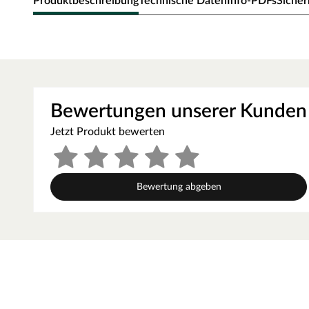
Produktbeschreibung
Technische Daten
Info-PDFs
Sicher
WOODTEX Terrassenfliese Akazi
Qualitativ hochwertige Holzfliesen mit witterungsbest
Preis.
Bewertungen unserer Kunden
Diese 24 mm starken Terrassenfliesen werden aus Akazie h
Akazie besticht mit seiner glatten Oberfläche und der leb
Jetzt Produkt bewerten
besonders unempfindlich und widerstandsfähig, sodass 
können. Mit der Dauerhaftigkeitsklasse 1–2 findet Akazie
aus Australien stammende Holz weist aufgrund seiner ho
Bewertung abgeben
verfügt über ein geringes Quell- und Schwindverhalten. E
macht das Akazienholz zu einem guten Werkstoff für de
Premiumsortierung
Diese Sortierung weist keine Holzfehler auf, ist astfrei 
Optik
Die glatten Terrassenfliesen zeichnen sich durch eine bes