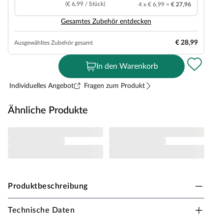
(€ 6,99 / Stück)
4 x € 6,99 =
€ 27,96
Gesamtes Zubehör entdecken
€ 28,99
Ausgewähltes Zubehör gesamt
In den Warenkorb
Individuelles Angebot
Fragen zum Produkt
Ähnliche Produkte
Produktbeschreibung
Technische Daten
Timefloor Vinylboden Rigid SPC Maritim