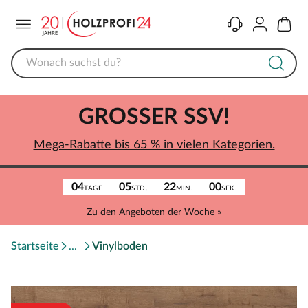
Menü
Kontakt
Konto
Warenk
GROSSER SSV!
Mega-Rabatte bis 65 % in vielen Kategorien.
04
05
22
00
TAGE
STD.
MIN.
SEK.
Zu den Angeboten der Woche »
Startseite
Vinylboden