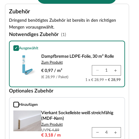
Zubehör
Dringend benötigtes Zubehör ist bereits in den richtigen
Mengen vorausgewählt.
Notwendiges Zubehör
(1)
✓
Ausgewählt
Dampfbremse LDPE-Folie, 30 m² Rolle
Dampfbremse LDPE-Folie, 30 m² Rolle
Zum Produkt
€ 0,97 / m²
(€ 28,99 / Paket)
1 x € 28,99 =
€ 28,99
Optionales Zubehör
Hinzufügen
Vierkant Sockelleiste weiß streichfähig (MDF-Kern)
Vierkant Sockelleiste weiß streichfähig
(MDF-Kern)
Zum Produkt
UVP
€ 4,89
€ 3,18 / m