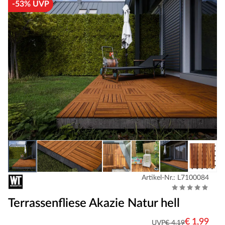
-53% UVP
Artikel-Nr.: L7100084
Terrassenfliese Akazie Natur hell
€ 1,99
UVP
€ 4,19