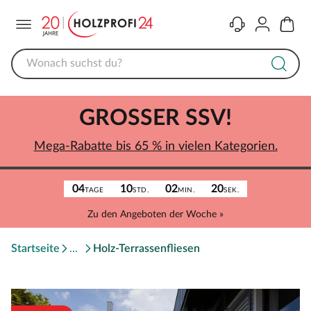
Menü
Kontakt
Konto
Warenk
GROSSER SSV!
Mega-Rabatte bis 65 % in vielen Kategorien.
04
10
02
20
TAGE
STD.
MIN.
SEK.
Zu den Angeboten der Woche »
Startseite
Holz-Terrassenfliesen