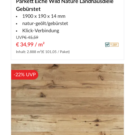
Parkett Eiche Wild Nature Landhausdiele
Gebürstet
1900 x 190 x 14 mm
natur-geölt/gebürstet
Klick-Verbindung
UVP
€ 45,59
€ 34,99 / m²
Inhalt: 2.888 m²
(€ 101,05 / Paket)
-22% UVP