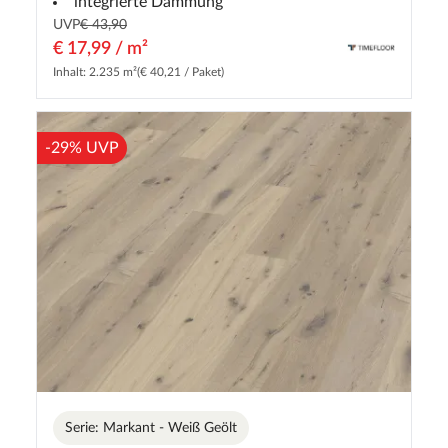
integrierte Dämmung
UVP
€ 43,90
€ 17,99 / m²
Inhalt: 2.235 m²
(€ 40,21 / Paket)
-29% UVP
Serie: Markant - Weiß Geölt