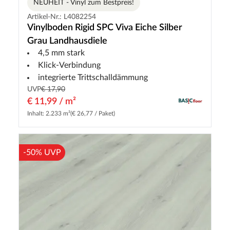
NEUHEIT - Vinyl zum Bestpreis!
Artikel-Nr.: L4082254
Vinylboden Rigid SPC Viva Eiche Silber
Grau Landhausdiele
4,5 mm stark
Klick-Verbindung
integrierte Trittschalldämmung
UVP
€ 17,90
€ 11,99 / m²
Inhalt: 2.233 m²
(€ 26,77 / Paket)
-50% UVP