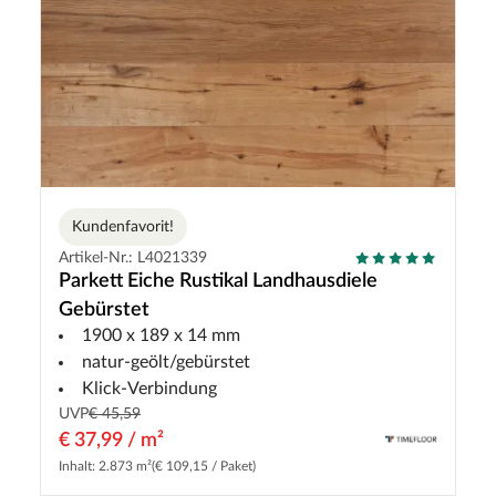
Kundenfavorit!
Artikel-Nr.: L4021339
Parkett Eiche Rustikal Landhausdiele
Gebürstet
1900 x 189 x 14 mm
natur-geölt/gebürstet
Klick-Verbindung
UVP
€ 45,59
€ 37,99 / m²
Inhalt: 2.873 m²
(€ 109,15 / Paket)