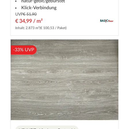
natur-geölt/gebürstet
Klick-Verbindung
UVP
€ 51,90
€ 34,99 / m²
Inhalt: 2.873 m²
(€ 100,53 / Paket)
-33% UVP