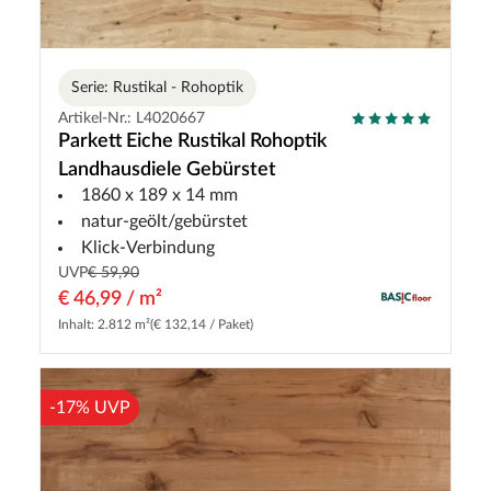
Serie: Rustikal - Rohoptik
Artikel-Nr.: L4020667
Parkett Eiche Rustikal Rohoptik
Landhausdiele Gebürstet
1860 x 189 x 14 mm
natur-geölt/gebürstet
Klick-Verbindung
UVP
€ 59,90
€ 46,99 / m²
Inhalt: 2.812 m²
(€ 132,14 / Paket)
-17% UVP