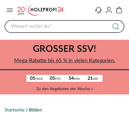
Menü
Kontakt
Konto
Warenk
GROSSER SSV!
Mega-Rabatte bis 65 % in vielen Kategorien.
05
05
54
21
TAGE
STD.
MIN.
SEK.
Zu den Angeboten der Woche »
Startseite
Böden