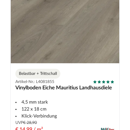
Belastbar + Trittschall
Artikel-Nr.: L4081855
Vinylboden Eiche Mauritius Landhausdiele
4,5 mm stark
122 x 18 cm
Klick-Verbindung
UVP
€ 28,90
€ 14,99 / m²