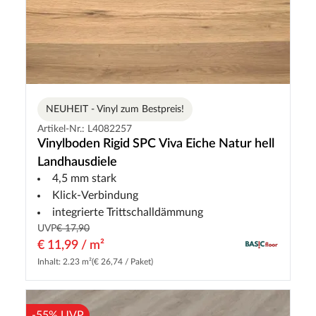
NEUHEIT - Vinyl zum Bestpreis!
Artikel-Nr.: L4082257
Vinylboden Rigid SPC Viva Eiche Natur hell
Landhausdiele
4,5 mm stark
Klick-Verbindung
integrierte Trittschalldämmung
UVP
€ 17,90
€ 11,99 / m²
Inhalt: 2.23 m²
(€ 26,74 / Paket)
-55% UVP