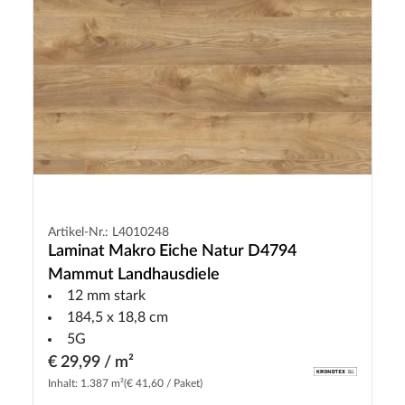
Artikel-Nr.: L4010248
Laminat Makro Eiche Natur D4794
Mammut Landhausdiele
12 mm stark
184,5 x 18,8 cm
5G
€ 29,99 / m²
Inhalt: 1.387 m²
(€ 41,60 / Paket)