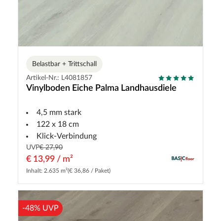
Belastbar + Trittschall
Artikel-Nr.: L4081857
Vinylboden Eiche Palma Landhausdiele
4,5 mm stark
122 x 18 cm
Klick-Verbindung
UVP
€ 27,90
€ 13,99 / m²
Inhalt: 2.635 m²
(€ 36,86 / Paket)
-48% UVP