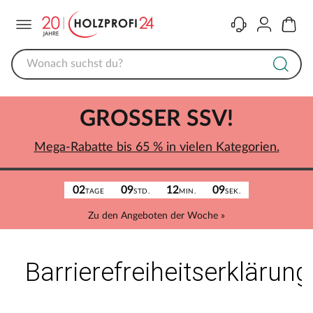
Menü
Kontakt
Konto
Warenk
GROSSER SSV!
Mega-Rabatte bis 65 % in vielen Kategorien.
02
09
12
09
TAGE
STD.
MIN.
SEK.
Zu den Angeboten der Woche »
Barrierefreiheitserklärung