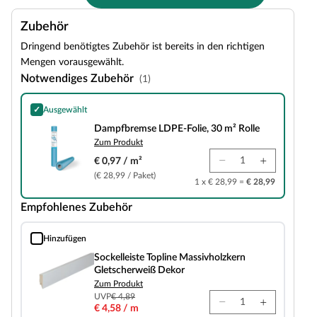
Zubehör
Dringend benötigtes Zubehör ist bereits in den richtigen
Mengen vorausgewählt.
Notwendiges Zubehör
(1)
✓
Ausgewählt
Dampfbremse LDPE-Folie, 30 m² Rolle
Dampfbremse LDPE-Folie, 30 m² Rolle
Zum Produkt
€ 0,97 / m²
(€ 28,99 / Paket)
1 x € 28,99 =
€ 28,99
Empfohlenes Zubehör
Hinzufügen
Sockelleiste Topline Massivholzkern Gletscherweiß Dekor
Sockelleiste Topline Massivholzkern
Gletscherweiß Dekor
Zum Produkt
UVP
€ 4,89
€ 4,58 / m