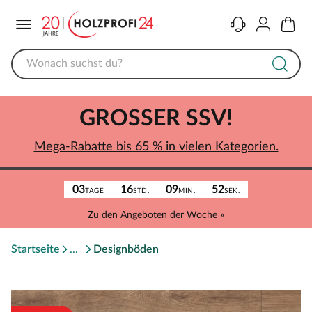
Menü
Kontakt
Konto
Warenk
GROSSER SSV!
Mega-Rabatte bis 65 % in vielen Kategorien.
03
16
09
52
TAGE
STD.
MIN.
SEK.
Zu den Angeboten der Woche »
Startseite
Designböden