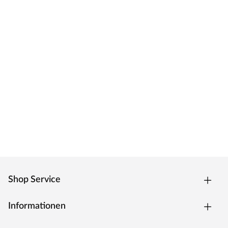
Um Beschädigungen zu vermeiden, ist es wichtig, das
Produkt vor der Installation vollständig zu
akklimatisieren. Bitte lies zuerst die Verlegeanleitung
sorgfältig durch, um die korrekten Schritte hierfür zu
befolgen.
Shop Service
Informationen