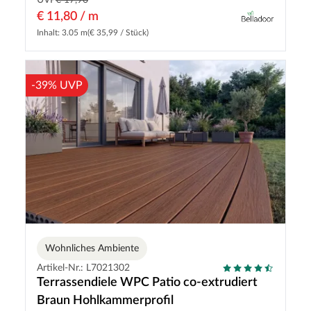
UVP
€ 17,90
€ 11,80 / m
Inhalt: 3.05 m
(€ 35,99 / Stück)
-39% UVP
Wohnliches Ambiente
Artikel-Nr.: L7021302
Terrassendiele WPC Patio co-extrudiert
Braun Hohlkammerprofil