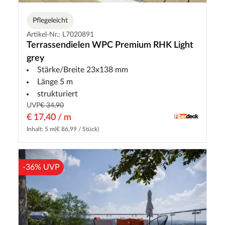
Pflegeleicht
Artikel-Nr.: L7020891
Terrassendielen WPC Premium RHK Light
grey
Stärke/Breite 23x138 mm
Länge 5 m
strukturiert
UVP
€ 34,90
€ 17,40 / m
Inhalt: 5 m
(€ 86,99 / Stück)
-36% UVP