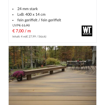
24 mm stark
LxB: 400 x 14 cm
fein geriffelt / fein geriffelt
UVP
€ 11,90
€ 7,00 / m
Inhalt: 4 m
(€ 27,99 / Stück)