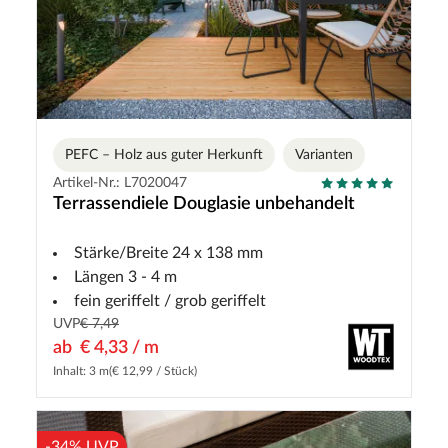
PEFC – Holz aus guter Herkunft
Varianten
Artikel-Nr.: L7020047
Terrassendiele Douglasie unbehandelt
Stärke/Breite 24 x 138 mm
Längen 3 - 4 m
fein geriffelt / grob geriffelt
UVP
€ 7,49
ab
€ 4,33 / m
Inhalt: 3 m
(€ 12,99 / Stück)
-34% UVP