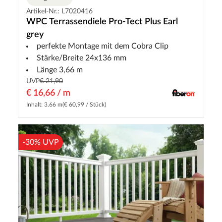
Artikel-Nr.: L7020416
WPC Terrassendiele Pro-Tect Plus Earl
grey
perfekte Montage mit dem Cobra Clip
Stärke/Breite 24x136 mm
Länge 3,66 m
UVP
€ 21,90
€ 16,66 / m
Inhalt: 3.66 m
(€ 60,99 / Stück)
-30% UVP