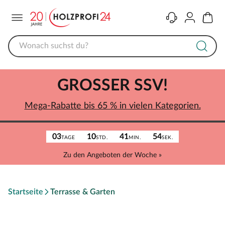
Menü
Kontakt
Konto
Warenk
GROSSER SSV!
Mega-Rabatte bis 65 % in vielen Kategorien.
03
10
41
54
TAGE
STD.
MIN.
SEK.
Zu den Angeboten der Woche »
Startseite
Terrasse & Garten