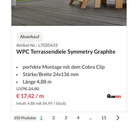
Abverkauf
Artikel-Nr.: L7020433
WPC Terrassendiele Symmetry Graphite
perfekte Montage mit dem Cobra Clip
Stärke/Breite 24x136 mm
Länge 4,88 m
UVP
€ 24,90
€ 17,42 / m
Inhalt: 4.88 m
(€ 84,99 / Stück)
1
2
3
4
...
15
350 Produkte