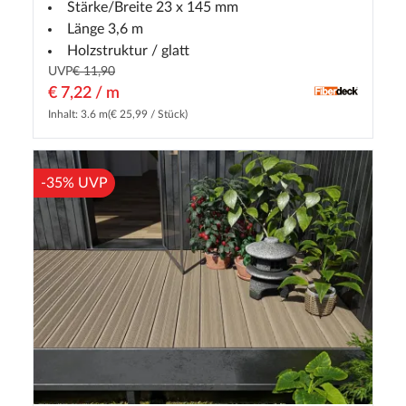
Stärke/Breite 23 x 145 mm
Länge 3,6 m
Holzstruktur / glatt
UVP
€ 11,90
€ 7,22 / m
Inhalt: 3.6 m
(€ 25,99 / Stück)
-35% UVP