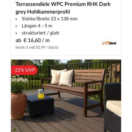
Terrassendiele WPC Premium RHK Dark
grey Hohlkammerprofil
Stärke/Breite 23 x 138 mm
Längen 4 - 5 m
strukturiert / glatt
ab
€ 16,60 / m
Inhalt: 5 m
(€ 82,99 / Stück)
-21% UVP