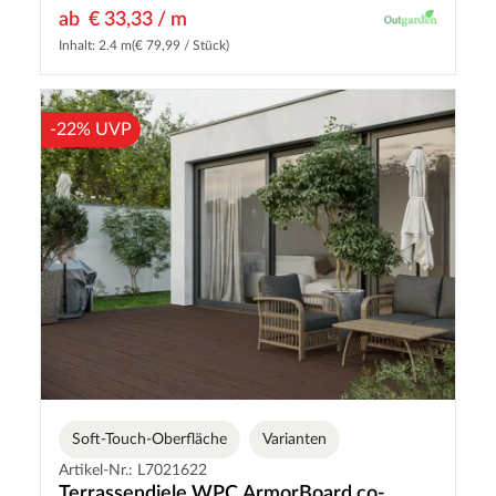
ab
€ 33,33 / m
Inhalt: 2.4 m
(€ 79,99 / Stück)
-22% UVP
Soft-Touch-Oberfläche
Varianten
Artikel-Nr.: L7021622
Terrassendiele WPC ArmorBoard co-