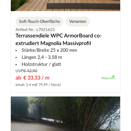
Soft-Touch-Oberfläche
Varianten
Artikel-Nr.: L7021623
Terrassendiele WPC ArmorBoard co-
extrudiert Magnolia Massivprofil
Stärke/Breite 25 x 200 mm
Längen 2,4 - 3,58 m
Holzstruktur / glatt
UVP
€ 42,90
ab
€ 33,33 / m
Inhalt: 2.4 m
(€ 79,99 / Stück)