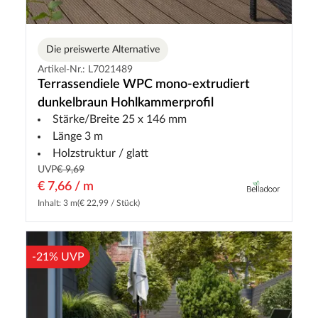
Die preiswerte Alternative
Artikel-Nr.: L7021489
Terrassendiele WPC mono-extrudiert
dunkelbraun Hohlkammerprofil
Stärke/Breite 25 x 146 mm
Länge 3 m
Holzstruktur / glatt
UVP
€ 9,69
€ 7,66 / m
Inhalt: 3 m
(€ 22,99 / Stück)
-21% UVP