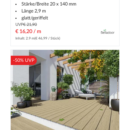
Stärke/Breite 20 x 140 mm
Länge 2,9 m
glatt/geriffelt
UVP
€ 21,90
€ 16,20 / m
Inhalt: 2.9 m
(€ 46,99 / Stück)
-50% UVP