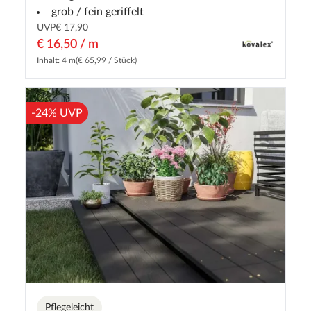
grob / fein geriffelt
UVP
€ 17,90
€ 16,50 / m
Inhalt: 4 m
(€ 65,99 / Stück)
-24% UVP
Pflegeleicht