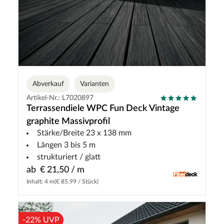
Abverkauf
Varianten
Artikel-Nr.: L7020897
Terrassendiele WPC Fun Deck Vintage
graphite Massivprofil
Stärke/Breite 23 x 138 mm
Längen 3 bis 5 m
strukturiert / glatt
ab
€ 21,50 / m
Inhalt: 4 m
(€ 85,99 / Stück)
-22% UVP