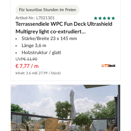
Für luxuriöse Stunden im Freien
Artikel-Nr.: L7021301
Terrassendiele WPC Fun Deck Ultrashield
Multigrey light co-extrudiert
Stärke/Breite 23 x 145 mm
Hohlkammerprofil
Länge 3,6 m
Holzstruktur / glatt
UVP
€ 11,90
€ 7,77 / m
Inhalt: 3.6 m
(€ 27,99 / Stück)