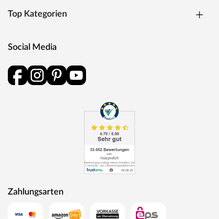
Edelholzparkettböden, wohngesunde Vinyl- und
Top Kategorien
Designböden und den Naturwerkstoff Kork in moderner
Holz- und Fliesenoptik. Als echte Experten im Bereich
der Bodenbeläge achten sie auf Qualität,
Social Media
Wohngesundheit, Sicherheit und sind stets im modernen
Zeitgeschehen verwurzelt – damit sich deine Familie
über Generationenstabil, trittsicher und mit einem guten
Gefühl im eigenen Zuhause ausleben kann.
Zahlungsarten