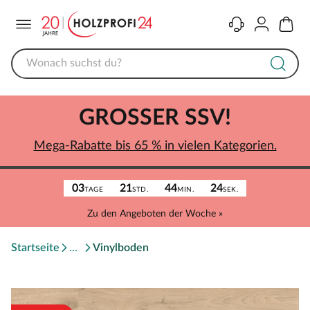
Menü
Kontakt
Konto
Warenk
GROSSER SSV!
Mega-Rabatte bis 65 % in vielen Kategorien.
03
21
44
24
TAGE
STD.
MIN.
SEK.
Zu den Angeboten der Woche »
Startseite
Vinylboden