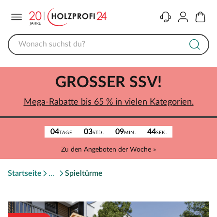
Menü
Kontakt
Konto
Warenk
GROSSER SSV!
Mega-Rabatte bis 65 % in vielen Kategorien.
04
03
09
44
TAGE
STD.
MIN.
SEK.
Zu den Angeboten der Woche »
Startseite
Spieltürme