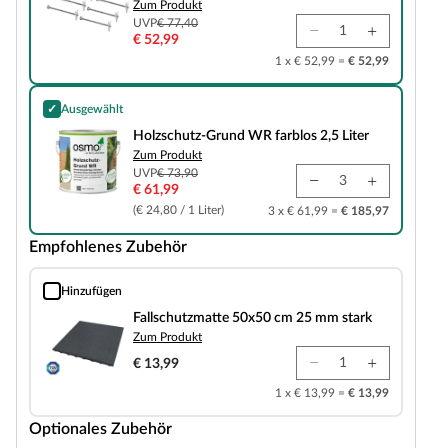
Zum Produkt
UVP
€ 77,40
€ 52,99
1 x € 52,99 =
€ 52,99
✓
Ausgewählt
Holzschutz-Grund WR farblos 2,5 Liter
Holzschutz-Grund WR farblos 2,5 Liter
Zum Produkt
UVP
€ 73,90
€ 61,99
(€ 24,80 / 1 Liter)
3 x € 61,99 =
€ 185,97
Empfohlenes Zubehör
Hinzufügen
Fallschutzmatte 50x50 cm 25 mm stark
Fallschutzmatte 50x50 cm 25 mm stark
Zum Produkt
€ 13,99
1 x € 13,99 =
€ 13,99
Optionales Zubehör