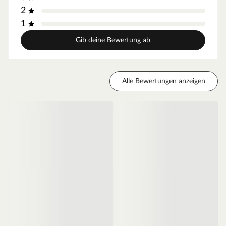
Nadelhölzer. Mit seinem gelben bis orangebraunen
2
Farbton und der ausgeprägten Maserung gibt das Holz
1
ein lebhaftes Erscheinungsbild ab. Das besonders
Gib deine Bewertung ab
massive Holz der Lärche ist sehr strapazierfähig und
sogar säurefest. Witterungseinflüsse können der gut bis
mäßigen Dauerhaftigkeit daher nicht viel anhaben. Die
Alle Bewertungen anzeigen
hohe Holzdichte schützt zudem eigenständig vor
holzzersetzenden Insekten und Pilzbefall. Aufgrund der
hohen Elastizität ist das Holz leicht zu bearbeiten. Für ein
sauberes Erscheinungsbild wird das Vorbohren trotzdem
empfohlen.
Bitte beachte, dass Farben und Maße unserer Holzzäune
produktionsbedingt sowie durch natürliche
Materialeigenschaften leicht variieren können. Holz ist
ein Naturprodukt, weshalb es zu kleinen Abweichungen
in Größe, Form und Struktur kommen kann. Diese
natürlichen Merkmale tragen jedoch zur einzigartigen
Optik sowie Authentizität jedes einzelnen Zaunelements