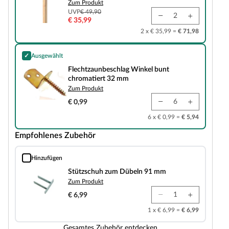
Zum Produkt
UVP
€ 49,90
€ 35,99
2 x € 35,99 =
€ 71,98
✓
Ausgewählt
Flechtzaunbeschlag Winkel bunt chromatiert 32 mm
Flechtzaunbeschlag Winkel bunt
chromatiert 32 mm
Zum Produkt
€ 0,99
6 x € 0,99 =
€ 5,94
Empfohlenes Zubehör
Hinzufügen
Stützschuh zum Dübeln 91 mm
Stützschuh zum Dübeln 91 mm
Zum Produkt
€ 6,99
1 x € 6,99 =
€ 6,99
Gesamtes Zubehör entdecken