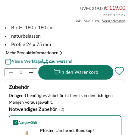
€ 119,00
UVP
€ 219,00
Inhalt: 1 Stück
inkl. MwSt. zzgl.
Versandkosten
B x H: 180 x 180 cm
naturbelassen
Profile 24 x 75 mm
Mehr Produktinformationen
4 bis 6 Werktage
Zaunversand
In den Warenkorb
Zubehör
Dringend benötigtes Zubehör ist bereits in den richtigen
Mengen vorausgewählt.
Notwendiges Zubehör
(2)
✓
Ausgewählt
Pfosten Lärche mit Rundkopf
Pfosten Lärche mit Rundkopf