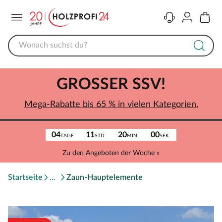
Menü
Kontakt
Konto
Warenk
GROSSER SSV!
Mega-Rabatte bis 65 % in vielen Kategorien.
04
11
20
00
TAGE
STD.
MIN.
SEK.
Zu den Angeboten der Woche »
Startseite
Zaun-Hauptelemente