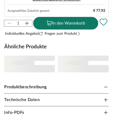
€ 77,92
Ausgewähltes Zubehör gesamt
In den Warenkorb
Individuelles Angebot
Fragen zum Produkt
Ähnliche Produkte
Produktbeschreibung
Technische Daten
Sichtschutzzaun Rhombus Europäische Lärche
Moderne Zaunelemente mit charaktervollen und
Info-PDFs
robusten Rhombusprofilen, die langlebig und