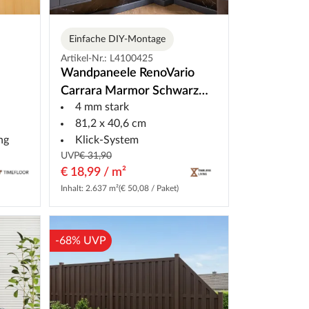
Einfache DIY-Montage
Artikel-Nr.: L4100425
Wandpaneele RenoVario
Carrara Marmor Schwarz
4 mm stark
Fliese Vinyl SPC
81,2 x 40,6 cm
ng
Klick-System
UVP
€ 31,90
€ 18,99 / m²
Inhalt: 2.637 m²
(€ 50,08 / Paket)
-68% UVP