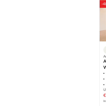
-4
A
A
W
k
U
€
In