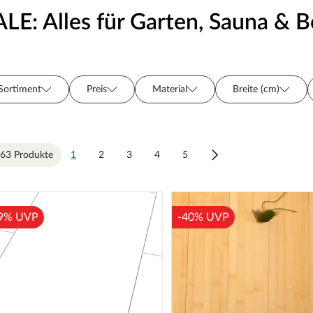
ALE: Alles für Garten, Sauna & 
Sortiment
Preis
Material
Breite (cm)
Tiefe (cm)
Dachform
63 Produkte
1
2
3
4
5
9% UVP
-40% UVP