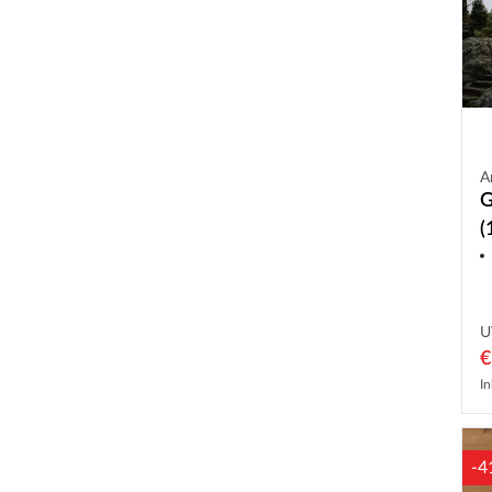
A
G
(
U
€
In
-4