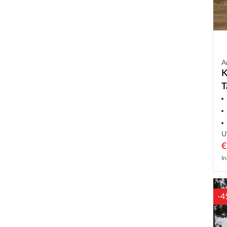
A
K
T
U
€
In
-4