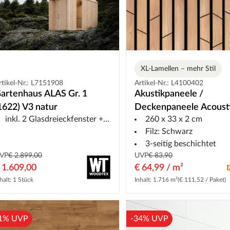
XL-Lamellen – mehr Stil
rtikel-Nr.: L7151908
Artikel-Nr.: L4100402
artenhaus ALAS Gr. 1
Akustikpaneele /
1622) V3 natur
Deckenpaneele Acoust
inkl. 2 Glasdreieckfenster + Fensterelement Seite
260 x 33 x 2 cm
Sense Bold Broken stri
Filz: Schwarz
20124
3-seitig beschichtet
VP
€ 2.899,00
UVP
€ 83,90
 1.609,00
€ 64,99 / m²
halt: 1 Stück
Inhalt: 1.716 m²
(€ 111,52 / Paket)
1% UVP
-34% UVP