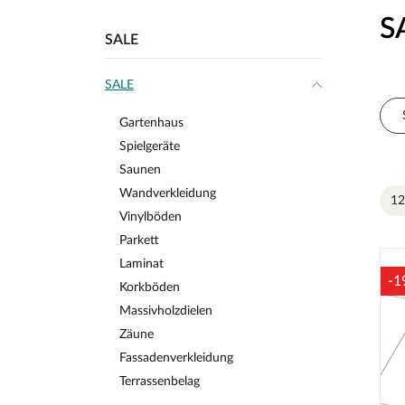
S
SALE
SALE
Gartenhaus
Spielgeräte
Saunen
Wandverkleidung
12
Vinylböden
Parkett
Laminat
-1
Korkböden
Massivholzdielen
Zäune
Fassadenverkleidung
Terrassenbelag