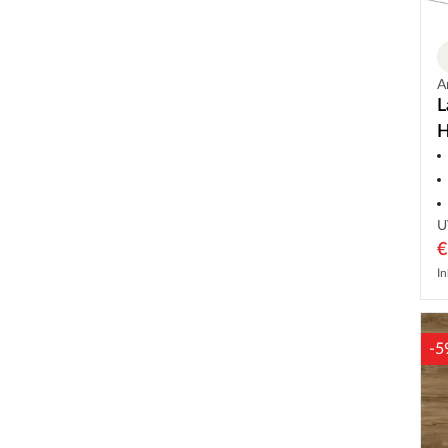
A
L
H
U
€
In
-5