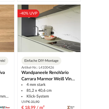
-40% UVP
eis!
Einfache DIY-Montage
Artikel-Nr.: L4100426
iva
Wandpaneele RenoVario
Carrara Marmor Weiß Vinyl
4 mm stark
SPC
81,2 x 40,6 cm
mung
Klick-System
UVP
€ 31,90
€ 18,99 / m²