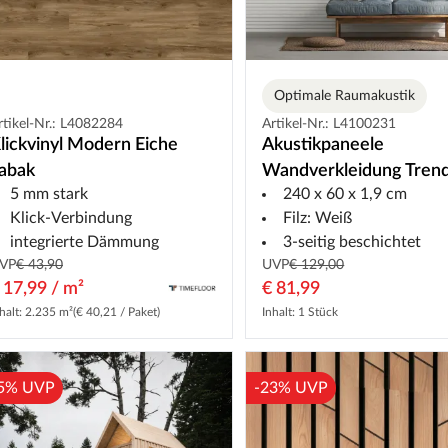
Optimale Raumakustik
rtikel-Nr.: L4082284
Artikel-Nr.: L4100231
lickvinyl Modern Eiche
Akustikpaneele
abak
Wandverkleidung Tren
5 mm stark
240 x 60 x 1,9 cm
Weiß
Klick-Verbindung
Filz: Weiß
integrierte Dämmung
3-seitig beschichtet
VP
€ 43,90
UVP
€ 129,00
 17,99 / m²
€ 81,99
halt: 2.235 m²
(€ 40,21 / Paket)
Inhalt: 1 Stück
5% UVP
-23% UVP