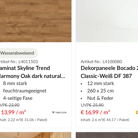
Wasserabweisend
rtikel-Nr.: L4011503
Artikel-Nr.: L4100080
aminat Skyline Trend
Dekorpaneele Bocado 
armony Oak dark natural
Classic-Weiß DF 387
8 mm stark
12 mm stark
andhausdiele
feuchtraumgeeignet
260 x 25 cm
4-seitige Fase
Nut & Feder
VP
€ 23,90
UVP
€ 25,90
 13,99 / m²
€ 16,99 / m²
halt: 2.22 m²
(€ 31,06 / Paket)
Inhalt: 2.6 m²
(€ 44,17 / Paket)