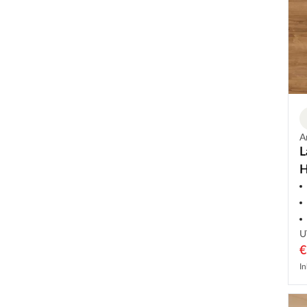
A
L
H
L
U
€
In