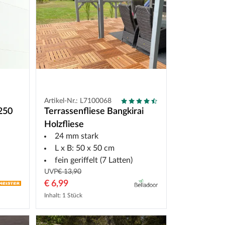
Artikel-Nr.: L7100068
250
Terrassenfliese Bangkirai
Holzfliese
24 mm stark
L x B: 50 x 50 cm
fein geriffelt (7 Latten)
UVP
€ 13,90
€ 6,99
Inhalt: 1 Stück