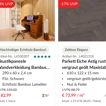
8% UVP
-17% UVP
Nachhaltiger Echtholz-Bambus!
Zeitlose Eleganz
rtikel-Nr.: L4100207
Artikel-Nr.: L4021318
kustikpaneele
Parkett Eiche Astig rust
andverkleidung Bambus
vergraut geölt Maxista
290 x 60 x 2,4 cm
610 x 122 x 15 mm
lassisch
Fischgrät
Filz: Schwarz
vergraut-geölt/gebürst
Echtholz Bambus Lamellen
Nut & Feder
VP
€ 159,00
UVP
€ 88,79
 82,99
€ 73,99 / m²
halt: 1 Stück
Inhalt: 1.19 m²
(€ 88,05 / Paket)