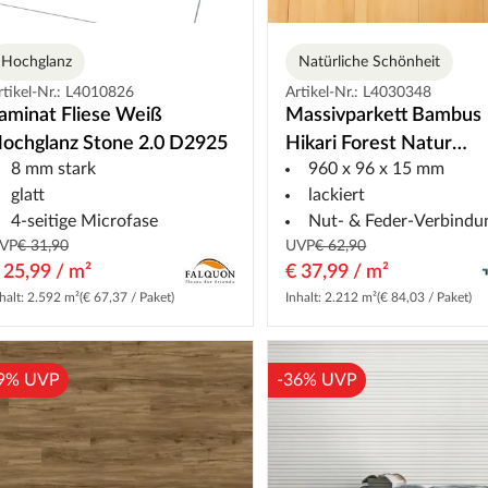
Hochglanz
Natürliche Schönheit
rtikel-Nr.: L4010826
Artikel-Nr.: L4030348
aminat Fliese Weiß
Massivparkett Bambus
ochglanz Stone 2.0 D2925
Hikari Forest Natur
8 mm stark
960 x 96 x 15 mm
Horizontallamelle
glatt
lackiert
4-seitige Microfase
Nut- & Feder-Verbindu
VP
€ 31,90
UVP
€ 62,90
 25,99 / m²
€ 37,99 / m²
halt: 2.592 m²
(€ 67,37 / Paket)
Inhalt: 2.212 m²
(€ 84,03 / Paket)
9% UVP
-36% UVP