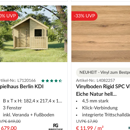
0% UVP
-33% UVP
NEUHEIT - Vinyl zum Bestpr
rtikel-Nr.: L7120166
Artikel-Nr.: L4082257
pielhaus Berlin KDI
Vinylboden Rigid SPC V
Eiche Natur hell
B x T x H: 182,4 x 217,4 x 173,7 cm
4,5 mm stark
Landhausdiele
3 Fenster
Klick-Verbindung
inkl. Veranda + Fußboden
integrierte Trittschalldäm
VP
€ 849,00
UVP
€ 17,90
 679,00
€ 11,99 / m²