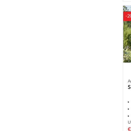
-2
A
S
U
€