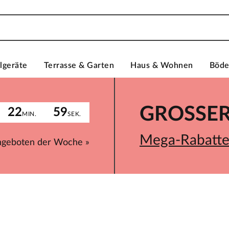
lgeräte
Terrasse & Garten
Haus & Wohnen
Böd
GROSSER 
22
59
MIN.
SEK.
Mega-Rabatte 
ngeboten der Woche »