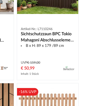
Artikel-Nr.: L7110246
Sichtschutzzaun BPC Tokio
Mahagoni Abschlusselement
d
B x H: 89 x 179 /89 cm
Rechts
UVP
€ 159,00
€ 50,99
Inhalt: 1 Stück
-16% UVP