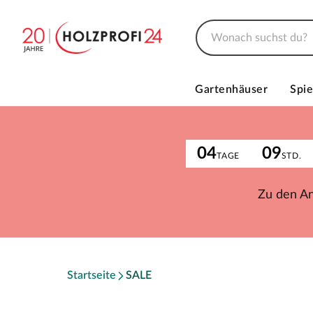
Gartenhäuser
Spie
04
09
TAGE
STD.
Zu den A
Startseite
SALE