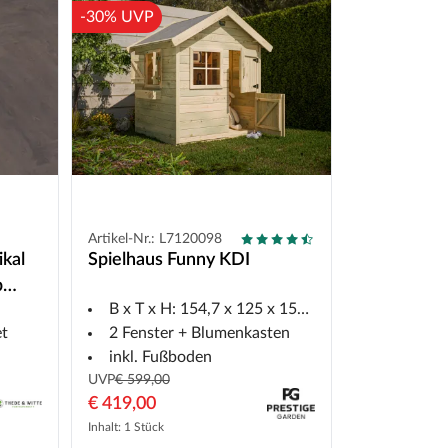
-30% UVP
Artikel-Nr.: L7120098
ikal
Spielhaus Funny KDI
b
B x T x H: 154,7 x 125 x 158,1 cm
et
2 Fenster + Blumenkasten
inkl. Fußboden
UVP
€ 599,00
€ 419,00
Inhalt: 1 Stück