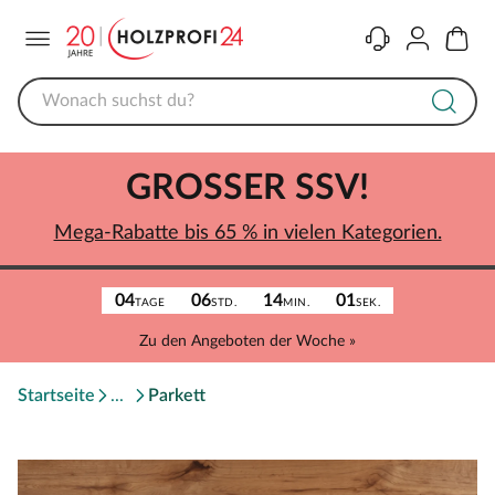
Menü
Kontakt
Konto
Warenk
GROSSER SSV!
Mega-Rabatte bis 65 % in vielen Kategorien.
04
06
14
01
TAGE
STD.
MIN.
SEK.
Zu den Angeboten der Woche »
Startseite
Parkett