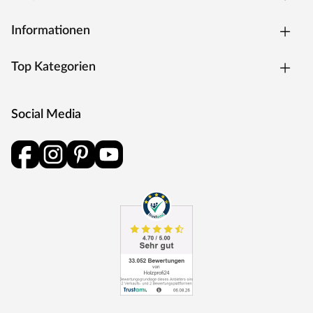
Geölte Böden sind, nachdem sie verlegt wurden, sofort
begehbar. Bei Holzböden, die mit Ölen behandelt
Informationen
wurden, sollte nach dem Verlegen jedoch eine
Erstbehandlung erfolgen. Hierzu muss unbedingt das
Top Kategorien
farblich passende Pflegeöl verwendet werden. Das Öl
sorgt dafür, dass der geölte Boden eine optimal
schmutzabweisende Oberfläche erhält und damit noch
Social Media
länger schön bleibt. Diese Prozedur sollte bei Bedarf in
regelmäßigen Abständen wiederholt werden. Mit jeder
Ölung werden die Farben des Bodens intensiver.