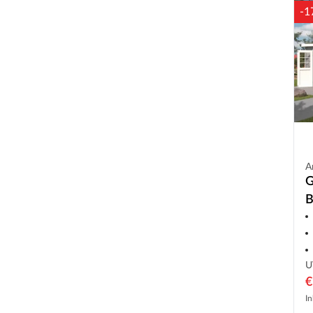
-1
A
G
B
2
A
U
€
In