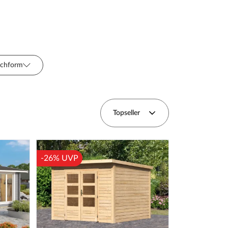
chform
Anbau
Oberflächenbehandlung
Topseller
uktion
Holzart
-26% UVP