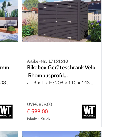
Artikel-Nr.: L7151618
9 mm
Bikebox Geräteschrank Velo
Rhombusprofil
 Boden
B x T x H: 208 x 110 x 143 cm, ohne Boden
18 mm anthrazit
UVP
€ 879,00
€ 599,00
Inhalt: 1 Stück