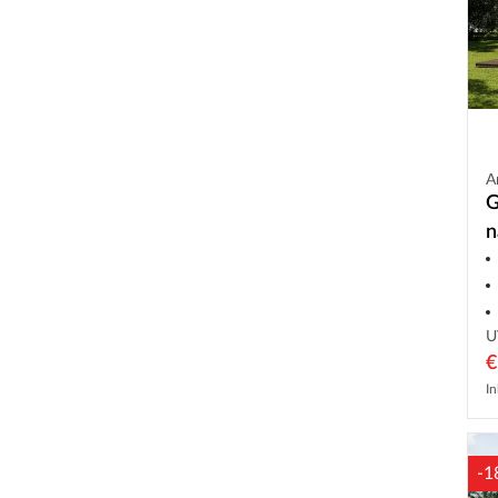
A
G
n
U
€
In
-1