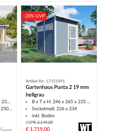
-20% UVP
Artikel-Nr.: L7151491
Gartenhaus Punta 2 19 mm
hellgrau
,4 cm
B x T x H: 246 x 265 x 233 cm
tgrau
50 cm
Sockelmaß: 226 x 234
inkl. Boden
UVP
€ 2.149,00
€ 1.719,00