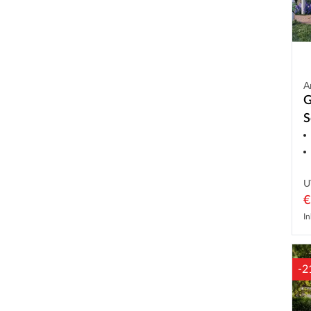
A
G
S
U
€
In
-2