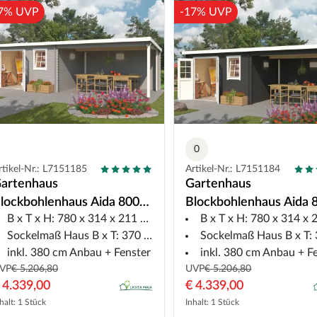
7% UVP
-17% UVP
0
rtikel-Nr.: L7151185
Artikel-Nr.: L7151184
artenhaus
Gartenhaus
lockbohlenhaus Aida 800
Blockbohlenhaus Aida 
B x T x H: 780 x 314 x 211 cm
B x T x H: 780 x 314 x 21
8 mm lichtgrau mit 3,8 m
28 mm carbongrau mit 
Sockelmaß Haus B x T: 370 x 275 cm
Sockelmaß Haus B x T: 370 x 2
nbau
Anbau
inkl. 380 cm Anbau + Fenster
inkl. 380 cm Anbau + F
VP
€ 5.206,80
UVP
€ 5.206,80
 4.339,00
€ 4.339,00
halt: 1 Stück
Inhalt: 1 Stück