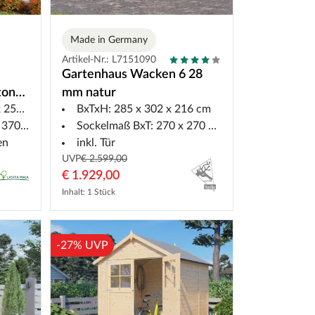
Made in Germany
Artikel-Nr.: L7151090
Gartenhaus Wacken 6 28
ton
mm natur
,8 cm
BxTxH: 285 x 302 x 216 cm
70 cm
Sockelmaß BxT: 270 x 270 cm
en
inkl. Tür
UVP
€ 2.599,00
€ 1.929,00
Inhalt: 1 Stück
-27% UVP