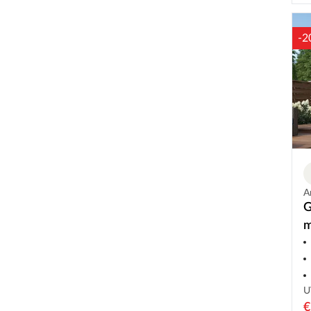
-2
A
G
m
U
€