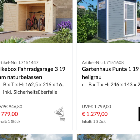
rtikel-Nr.: L7151447
Artikel-Nr.: L7151608
ikebox Fahrradgarage 3 19
Gartenhaus Punta 1 1
m naturbelassen
hellgrau
B x T x H: 162,5 x 216 x 167 cm
B x T x H: 246 x 143 x 233 cm, inkl.
inkl. Sicherheitsüberfalle
VP
€ 946,80
UVP
€ 1.799,00
 779,00
€ 1.279,00
halt: 1 Stück
Inhalt: 1 Stück