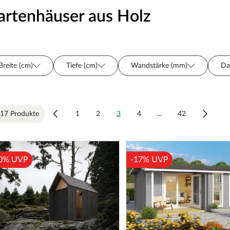
artenhäuser aus Holz
Breite (cm)
Tiefe (cm)
Wandstärke (mm)
Da
Grundfläche (m²)
Preis
Material
Fußboden
Sortiment
Hersteller
Farbe
Türart
17 Produkte
1
2
3
4
...
42
Raumanzahl
Bauweise
Fenster
Unterkonstr
0% UVP
-17% UVP