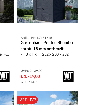
Artikel-Nr.: L7151616
Gartenhaus Pentos Rhombu
sprofil 18 mm anthrazit
t Seite
B x T x H: 232 x 250 x 232 cm, inkl. Boden
UVP
€ 2.439,00
€ 1.719,00
Inhalt: 1 Stück
-32% UVP