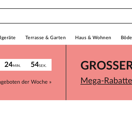
lgeräte
Terrasse & Garten
Haus & Wohnen
Böd
GROSSER 
24
54
MIN.
SEK.
Mega-Rabatte 
ngeboten der Woche »