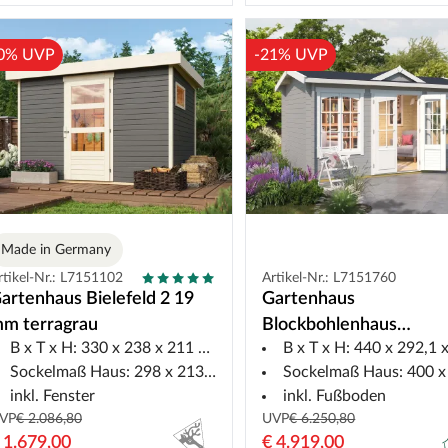
0% UVP
-21% UVP
Made in Germany
rtikel-Nr.: L7151102
Artikel-Nr.: L7151760
artenhaus Bielefeld 2 19
Gartenhaus
m terragrau
Blockbohlenhaus
B x T x H: 330 x 238 x 211 cm
B x T x H: 440 x 292,1 x 239
Kensington 44 mm lich
Sockelmaß Haus: 298 x 213 cm
Sockelmaß Haus: 400 x 2
inkl. Fenster
inkl. Fußboden
VP
€ 2.086,80
UVP
€ 6.250,80
 1.679,00
€ 4.919,00