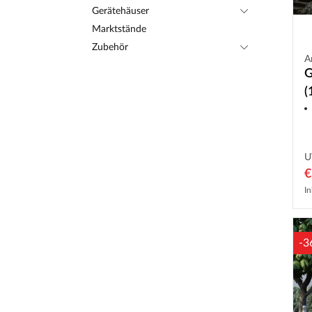
Gerätehäuser
Marktstände
Zubehör
A
G
(
U
€
In
-3