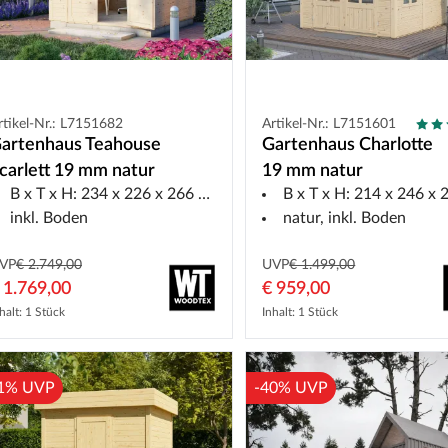
rtikel-Nr.: L7151682
Artikel-Nr.: L7151601
artenhaus Teahouse
Gartenhaus Charlotte
carlett 19 mm natur
19 mm natur
B x T x H: 234 x 226 x 266 cm
B x T x H: 214 x 246 x 21
inkl. Boden
natur, inkl. Boden
VP
€ 2.749,00
UVP
€ 1.499,00
 1.769,00
€ 959,00
halt: 1 Stück
Inhalt: 1 Stück
1% UVP
-40% UVP