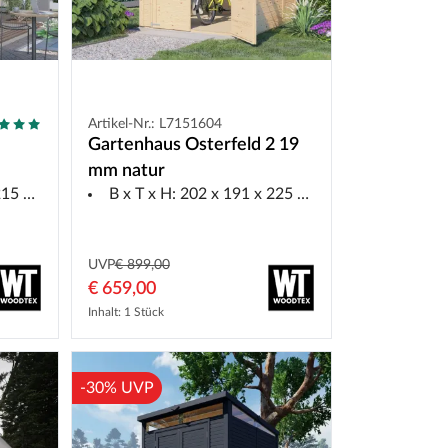
Artikel-Nr.: L7151604
Gartenhaus Osterfeld 2 19
mm natur
5 cm
B x T x H: 202 x 191 x 225 cm, inkl. Boden
UVP
€ 899,00
€ 659,00
Inhalt: 1 Stück
-30% UVP