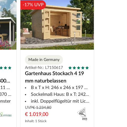
-17% UVP
Made in Germany
Artikel-Nr.: L7150617
Gartenhaus Stockach 4 19
800
mm naturbelassen
1 cm
B x T x H: 246 x 246 x 197 cm
3,8 m
75 cm
Sockelmaß Haus: B x T: 242 x 242 cm
enster
inkl. Doppelflügeltür mit Lichtausschnitten
UVP
€ 1.234,80
€ 1.019,00
Inhalt: 1 Stück