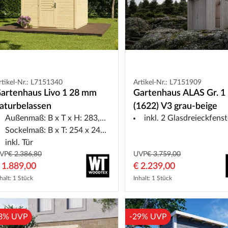
rtikel-Nr.: L7151340
Artikel-Nr.: L7151909
artenhaus Livo 1 28 mm
Gartenhaus ALAS Gr. 1
aturbelassen
(1622) V3 grau-beige
Außenmaß: B x T x H: 283,5 x 277,6 x 246,5 cm
inkl. 2 Glasdreieckfenster + Fensterelemen
Sockelmaß: B x T: 254 x 248 cm
inkl. Tür
VP
€ 2.386,80
UVP
€ 3.759,00
 1.889,00
€ 2.239,00
halt: 1 Stück
Inhalt: 1 Stück
8% UVP
-29% UVP