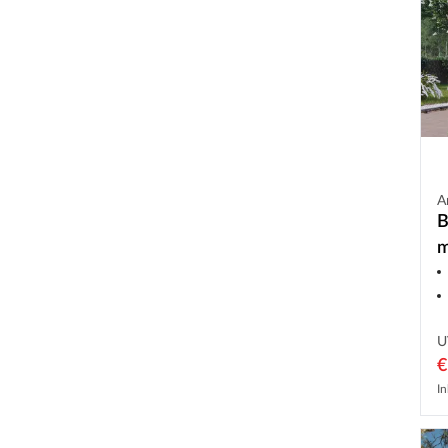
A
B
m
U
€
In