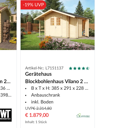
-19% UVP
Artikel-Nr.: L7151137
Gerätehaus
m 28
Blockbohlenhaus Vilano 2 28
6 cm
B x T x H: 385 x 291 x 228 cm
mm naturbelassen
268 cm
Anbauschrank
inkl. Boden
UVP
€ 2.314,80
€ 1.879,00
Inhalt: 1 Stück