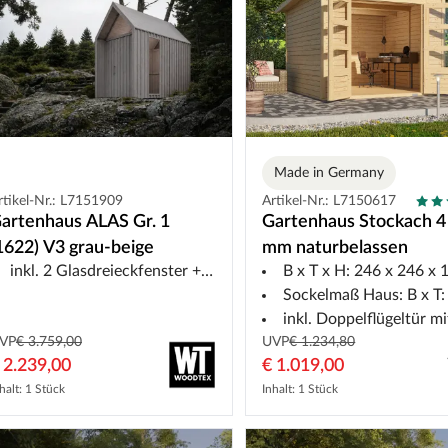
Made in Germany
rtikel-Nr.: L7151909
Artikel-Nr.: L7150617
artenhaus ALAS Gr. 1
Gartenhaus Stockach 4
1622) V3 grau-beige
mm naturbelassen
inkl. 2 Glasdreieckfenster + Fensterelement Seite
B x T x H: 246 x 246 x 19
Sockelmaß Haus: B x T: 242 x 
inkl. Doppelflügeltür mit Lichtaussc
VP
€ 3.759,00
UVP
€ 1.234,80
 2.239,00
€ 1.019,00
halt: 1 Stück
Inhalt: 1 Stück