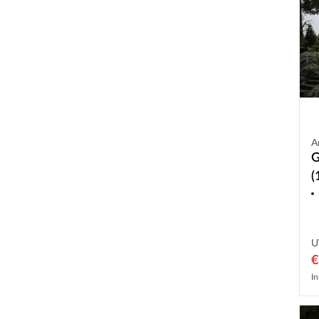
A
G
(
U
€
In