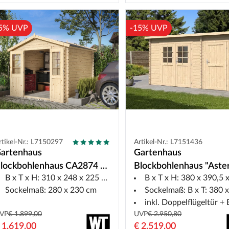
5% UVP
-15% UVP
rtikel-Nr.: L7150297
Artikel-Nr.: L7151436
artenhaus
Gartenhaus
lockbohlenhaus CA2874 28
Blockbohlenhaus "Aster
B x T x H: 310 x 248 x 225 cm
B x T x H: 380 x 390,5 x 215
m naturbelassen
28 mm Pultdach
Sockelmaß: 280 x 230 cm
Sockelmaß: B x T: 380 x 38
Zweiraumhaus
inkl. Doppelflügeltür + Einflüg
VP
€ 1.899,00
UVP
€ 2.950,80
 1.619,00
€ 2.519,00