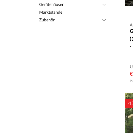
Gerätehäuser
Marktstände
Zubehör
A
G
(
U
€
In
-1