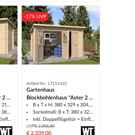
-17% UVP
Artikel-Nr.: L7151435
Gartenhaus
 2 C"
Blockbohlenhaus "Aster 2 B"
,5 cm
B x T x H: 380 x 329 x 204,5 cm
28 mm Pultdach
0 cm
Sockelmaß: B x T: 380 x 320 cm
Zweiraumhaus
eltür
inkl. Doppelflügeltür + Einflügeltür
UVP
€ 2.806,80
€ 2.339,00