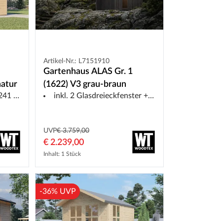
Artikel-Nr.: L7151910
Gartenhaus ALAS Gr. 1
atur
(1622) V3 grau-braun
 Boden
inkl. 2 Glasdreieckfenster + Fensterelement Seite
UVP
€ 3.759,00
€ 2.239,00
Inhalt: 1 Stück
-36% UVP