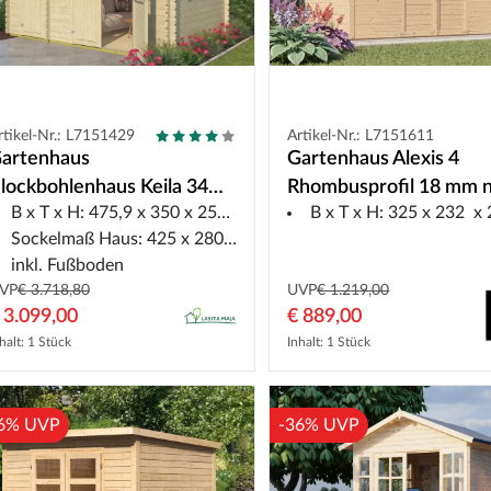
rtikel-Nr.: L7151429
Artikel-Nr.: L7151611
artenhaus
Gartenhaus Alexis 4
lockbohlenhaus Keila 34
Rhombusprofil 18 mm n
B x T x H: 475,9 x 350 x 256,5 cm
B x T x H: 325 x 232 x 241 cm, ohne
m naturbelassen
Sockelmaß Haus: 425 x 280 cm
inkl. Fußboden
VP
€ 3.718,80
UVP
€ 1.219,00
 3.099,00
€ 889,00
halt: 1 Stück
Inhalt: 1 Stück
6% UVP
-36% UVP