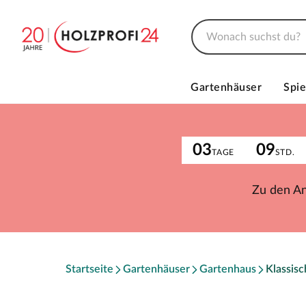
Gartenhäuser
Spie
03
09
TAGE
STD.
Zu den A
Startseite
Gartenhäuser
Gartenhaus
Klassis