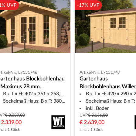
1% UVP
-17% UVP
rtikel-Nr.: L7151746
Artikel-Nr.: L7151747
artenhaus Blockbohlenhau
Gartenhaus
 Maximus 28 mm
Blockbohlenhaus Wille
B x T x H: 402 x 361 x 258,5 cm
B x T x H: 420 x 290 x 23
aturbelassen
mm naturbelassen
Sockelmaß Haus: B x T: 380 x 290 cm
Sockelmaß Haus: B x T: 398 x 
inkl. Boden
VP
€ 3.389,00
UVP
€ 3.166,80
 2.339,00
€ 2.639,00
halt: 1 Stück
Inhalt: 1 Stück