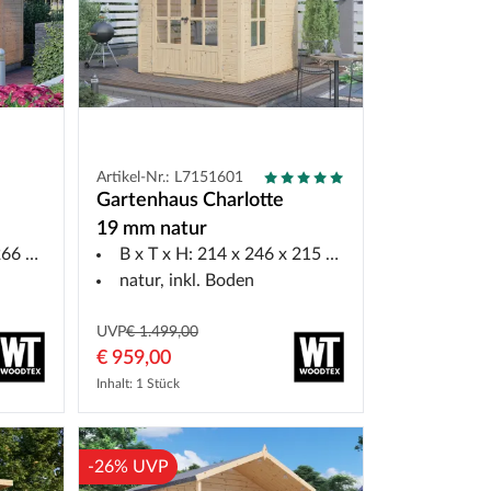
Artikel-Nr.: L7151601
Gartenhaus Charlotte
19 mm natur
6 cm
B x T x H: 214 x 246 x 215 cm
natur, inkl. Boden
UVP
€ 1.499,00
€ 959,00
Inhalt: 1 Stück
-26% UVP