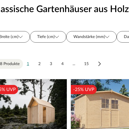
lassische Gartenhäuser aus Holz
Breite (cm)
Tiefe (cm)
Wandstärke (mm)
Da
Grundfläche (m²)
Preis
Fußboden
Sortimen
Raumanzahl
Anbau
Fenster
Farbe
8 Produkte
1
2
3
4
...
15
Oberflächenbehandlung
Bauweise
Türart
5% UVP
-25% UVP