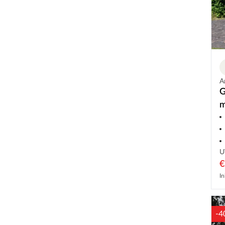
A
G
m
U
€
In
-4