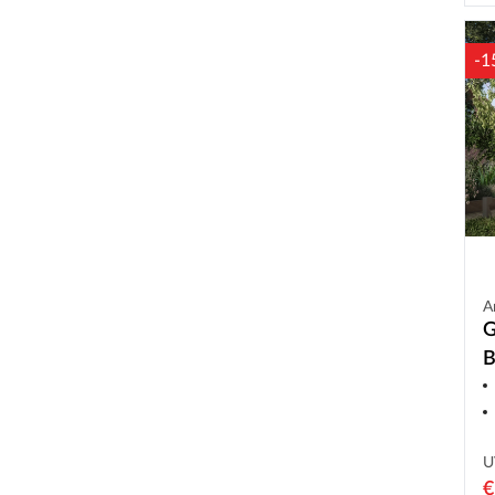
-1
A
G
B
m
U
€