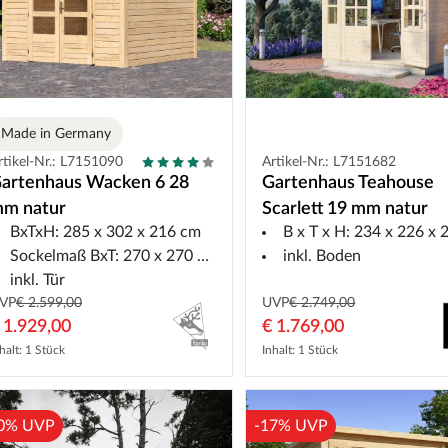
Made in Germany
rtikel-Nr.: L7151090
Artikel-Nr.: L7151682
artenhaus Wacken 6 28
Gartenhaus Teahouse
m natur
Scarlett 19 mm natur
BxTxH: 285 x 302 x 216 cm
B x T x H: 234 x 226 x 26
Sockelmaß BxT: 270 x 270 cm
inkl. Boden
inkl. Tür
VP
€ 2.599,00
UVP
€ 2.749,00
 1.929,00
€ 1.769,00
halt: 1 Stück
Inhalt: 1 Stück
0% UVP
-17% UVP