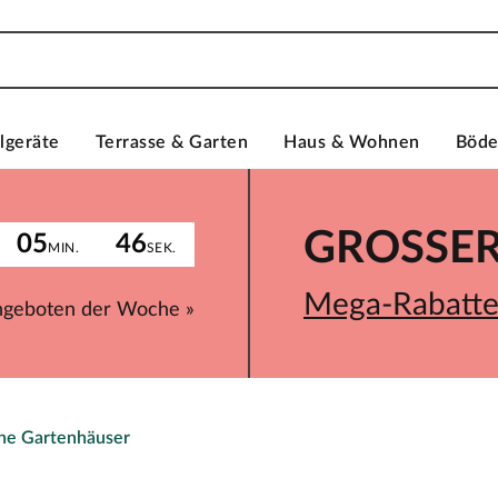
lgeräte
Terrasse & Garten
Haus & Wohnen
Böd
GROSSER 
05
46
MIN.
SEK.
Mega-Rabatte 
ngeboten der Woche »
che Gartenhäuser