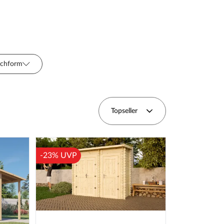
chform
t
Hersteller
Unterkonstruktion
Topseller
-23% UVP