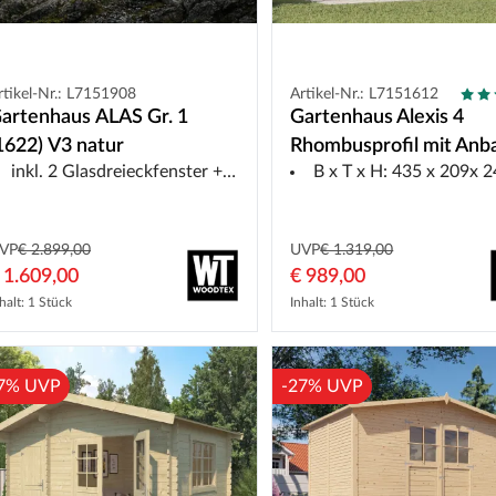
rtikel-Nr.: L7151908
Artikel-Nr.: L7151612
artenhaus ALAS Gr. 1
Gartenhaus Alexis 4
1622) V3 natur
Rhombusprofil mit Anb
inkl. 2 Glasdreieckfenster + Fensterelement Seite
B x T x H: 435 x 209x 241 cm, ohne
mm natur
VP
€ 2.899,00
UVP
€ 1.319,00
 1.609,00
€ 989,00
halt: 1 Stück
Inhalt: 1 Stück
7% UVP
-27% UVP