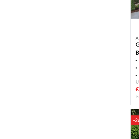
A
G
B
m
U
€
In
-2