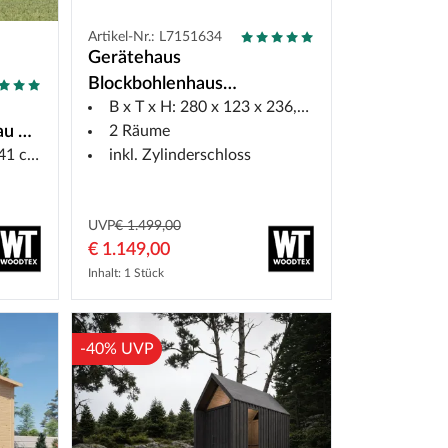
Artikel-Nr.: L7151634
Gerätehaus
Blockbohlenhaus
B x T x H: 280 x 123 x 236,5 cm
Anbauschrank Barik 28 mm
2 Räume
au 18
naturbelassen
inkl. Zylinderschloss
 Boden
UVP
€ 1.499,00
€ 1.149,00
Inhalt: 1 Stück
-40% UVP