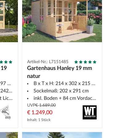
Artikel-Nr.: L7151485
 19
Gartenhaus Hanley 19 mm
natur
7 cm
B x T x H: 214 x 302 x 215 cm
242 cm
Sockelmaß: 202 x 291 cm
hnitten
inkl. Boden + 84 cm Vordach mit Veranda
UVP
€ 1.689,00
€ 1.249,00
Inhalt: 1 Stück