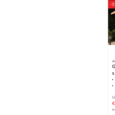
-3
A
G
s
n
U
€
In