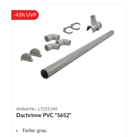
-43% UVP
Artikel-Nr.: L7151149
Dachrinne PVC "5652"
Farbe: grau