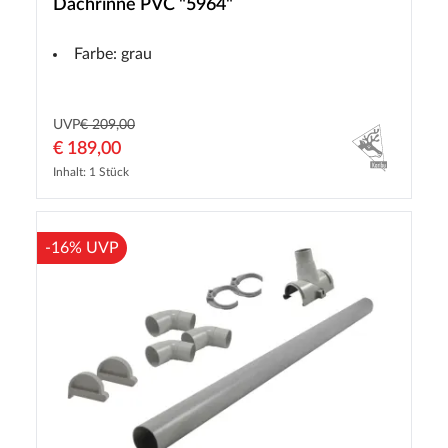
Dachrinne PVC "5964"
Farbe: grau
UVP
€ 209,00
€ 189,00
Inhalt: 1 Stück
-16% UVP