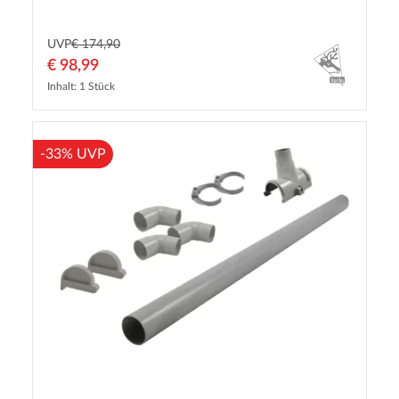
UVP
€ 174,90
€ 98,99
Inhalt: 1 Stück
-33% UVP