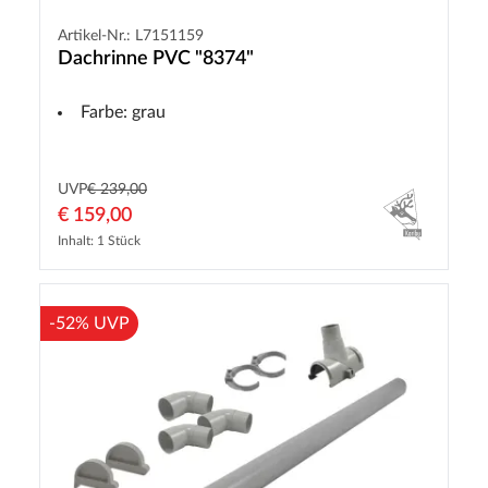
Artikel-Nr.: L7151159
Dachrinne PVC "8374"
Farbe: grau
UVP
€ 239,00
€ 159,00
Inhalt: 1 Stück
-52% UVP