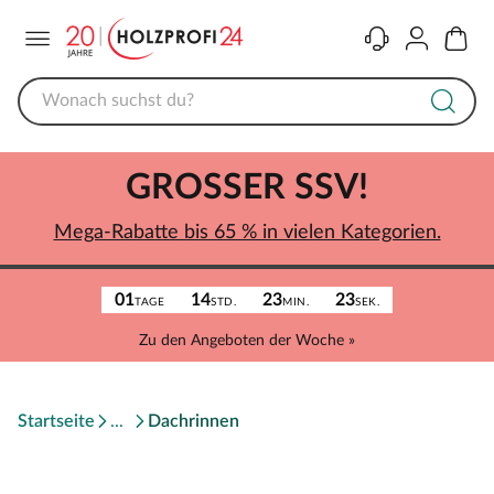
Menü
Kontakt
Konto
Warenk
GROSSER SSV!
Mega-Rabatte bis 65 % in vielen Kategorien.
01
14
23
23
TAGE
STD.
MIN.
SEK.
Zu den Angeboten der Woche »
Startseite
Dachrinnen