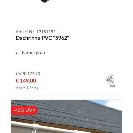
Artikel-Nr.: L7151152
Dachrinne PVC "5962"
Farbe: grau
UVP
€ 177,90
€ 149,00
Inhalt: 1 Stück
-43% UVP