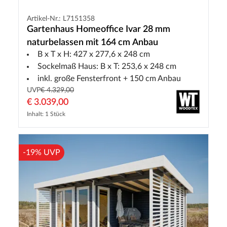
Artikel-Nr.: L7151358
Gartenhaus Homeoffice Ivar 28 mm
naturbelassen mit 164 cm Anbau
B x T x H: 427 x 277,6 x 248 cm
Sockelmaß Haus: B x T: 253,6 x 248 cm
inkl. große Fensterfront + 150 cm Anbau
UVP
€ 4.329,00
€ 3.039,00
Inhalt: 1 Stück
-19% UVP