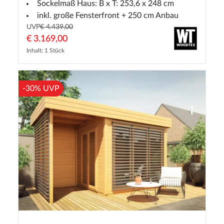
Sockelmaß Haus: B x T: 253,6 x 248 cm
inkl. große Fensterfront + 250 cm Anbau
UVP
€ 4.439,00
€ 3.169,00
Inhalt: 1 Stück
-30% UVP