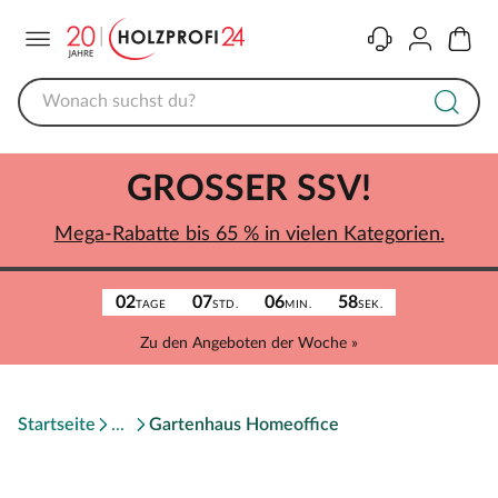
Menü
Kontakt
Konto
Warenk
GROSSER SSV!
Mega-Rabatte bis 65 % in vielen Kategorien.
02
07
06
58
TAGE
STD.
MIN.
SEK.
Zu den Angeboten der Woche »
Startseite
Gartenhaus Homeoffice