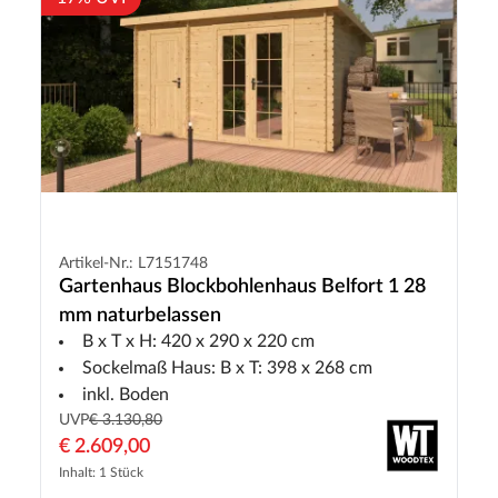
Artikel-Nr.: L7151748
Gartenhaus Blockbohlenhaus Belfort 1 28
mm naturbelassen
B x T x H: 420 x 290 x 220 cm
Sockelmaß Haus: B x T: 398 x 268 cm
inkl. Boden
UVP
€ 3.130,80
€ 2.609,00
Inhalt: 1 Stück