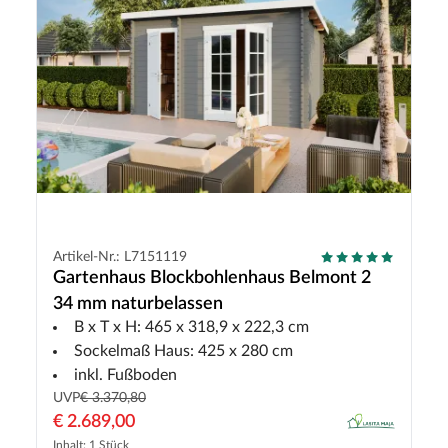
Artikel-Nr.: L7151119
Gartenhaus Blockbohlenhaus Belmont 2
34 mm naturbelassen
B x T x H: 465 x 318,9 x 222,3 cm
Sockelmaß Haus: 425 x 280 cm
inkl. Fußboden
UVP
€ 3.370,80
€ 2.689,00
Inhalt: 1 Stück