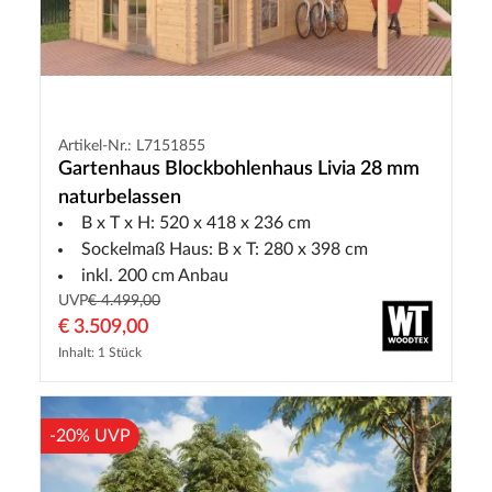
Artikel-Nr.: L7151855
Gartenhaus Blockbohlenhaus Livia 28 mm
naturbelassen
B x T x H: 520 x 418 x 236 cm
Sockelmaß Haus: B x T: 280 x 398 cm
inkl. 200 cm Anbau
UVP
€ 4.499,00
€ 3.509,00
Inhalt: 1 Stück
-20% UVP