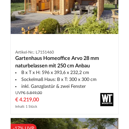
Artikel-Nr.: L7151460
Gartenhaus Homeoffice Arvo 28 mm
naturbelassen mit 250 cm Anbau
B x T x H: 596 x 393,6 x 232,2 cm
Sockelmaß Haus: B x T: 300 x 300 cm
inkl. Ganzglastür & zwei Fenster
UVP
€ 5.849,00
€ 4.219,00
Inhalt: 1 Stück
-17% UVP