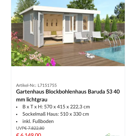
Artikel-Nr.: L7151755
Gartenhaus Blockbohlenhaus Baruda 53 40
mm lichtgrau
B x T x H: 570 x 415 x 222,3 cm
Sockelmaß Haus: 510 x 330 cm
inkl. Fußboden
UVP
€ 7.822,80
€ 6.149,00