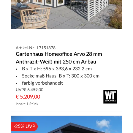
Artikel-Nr.: L7151878
Gartenhaus Homeoffice Arvo 28 mm
Anthrazit-Weiß mit 250 cm Anbau
B x T x H: 596 x 393,6 x 232,2 cm
Sockelmaß Haus: B x T: 300 x 300 cm
farbig vorbehandelt
UVP
€ 6.459,00
€ 5.209,00
Inhalt: 1 Stück
-25% UVP