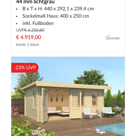
44 mm lichtgrau
B x T x H: 440 x 292,1 x 239,4 cm
Sockelmaß Haus: 400 x 250 cm
inkl. Fußboden
UVP
€ 6.250,80
€ 4.919,00
Inhalt: 1 Stück
-23% UVP