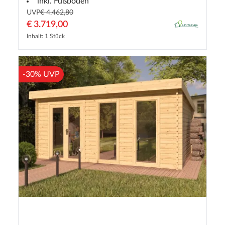
inkl. Fußboden
UVP
€ 4.462,80
€ 3.719,00
Inhalt: 1 Stück
-30% UVP