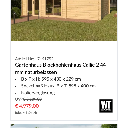
Artikel-Nr.: L7151752
Gartenhaus Blockbohlenhaus Callie 2 44
mm naturbelassen
B x T x H: 595 x 430 x 229 cm
Sockelmaß Haus: B x T: 595 x 400 cm
Isolierverglasung
UVP
€ 8.189,00
€ 4.979,00
Inhalt: 1 Stück