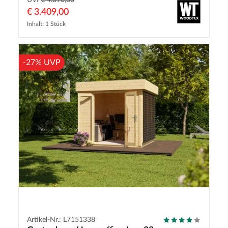
UVP
€ 4.090,80
€ 3.409,00
Inhalt: 1 Stück
-27% UVP
Artikel-Nr.: L7151338