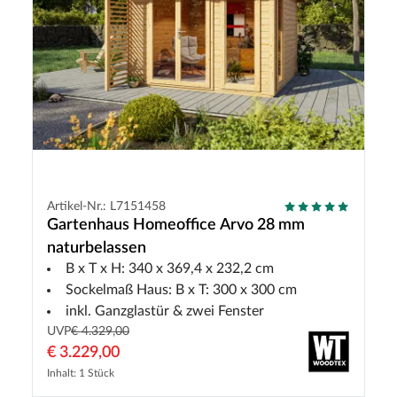
Artikel-Nr.: L7151458
Gartenhaus Homeoffice Arvo 28 mm
naturbelassen
B x T x H: 340 x 369,4 x 232,2 cm
Sockelmaß Haus: B x T: 300 x 300 cm
inkl. Ganzglastür & zwei Fenster
UVP
€ 4.329,00
€ 3.229,00
Inhalt: 1 Stück