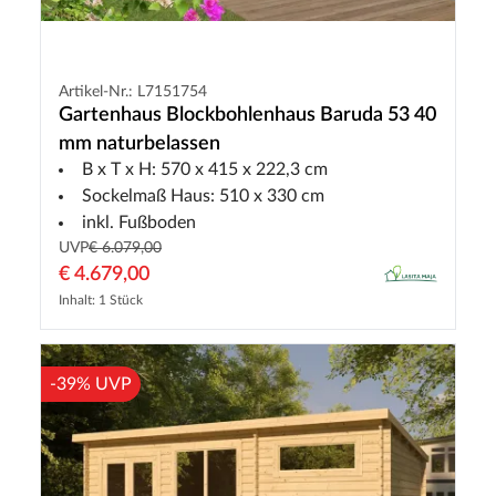
Artikel-Nr.: L7151754
Gartenhaus Blockbohlenhaus Baruda 53 40
mm naturbelassen
B x T x H: 570 x 415 x 222,3 cm
Sockelmaß Haus: 510 x 330 cm
inkl. Fußboden
UVP
€ 6.079,00
€ 4.679,00
Inhalt: 1 Stück
-39% UVP