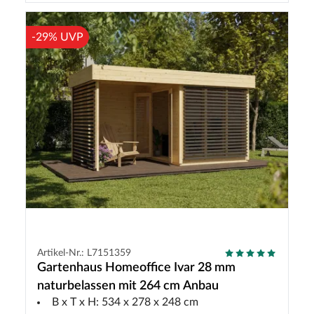
-29% UVP
Artikel-Nr.: L7151359
Gartenhaus Homeoffice Ivar 28 mm
naturbelassen mit 264 cm Anbau
B x T x H: 534 x 278 x 248 cm