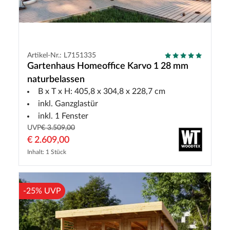
Artikel-Nr.: L7151335
Gartenhaus Homeoffice Karvo 1 28 mm
naturbelassen
B x T x H: 405,8 x 304,8 x 228,7 cm
inkl. Ganzglastür
inkl. 1 Fenster
UVP
€ 3.509,00
€ 2.609,00
Inhalt: 1 Stück
-25% UVP