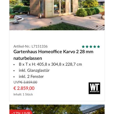
Artikel-Nr.: L7151336
Gartenhaus Homeoffice Karvo 2 28 mm
naturbelassen
B x T x H: 405,8 x 304,8 x 228,7 cm
inkl. Glanzglastür
inkl. 2 Fenster
UVP
€ 3.859,00
€ 2.859,00
Inhalt: 1 Stück
-17% UVP