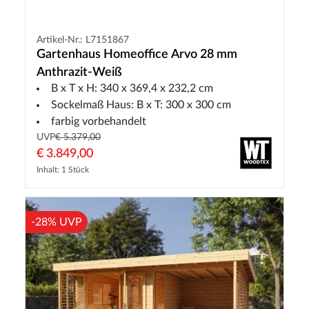
Artikel-Nr.: L7151867
Gartenhaus Homeoffice Arvo 28 mm
Anthrazit-Weiß
B x T x H: 340 x 369,4 x 232,2 cm
Sockelmaß Haus: B x T: 300 x 300 cm
farbig vorbehandelt
UVP
€ 5.379,00
€ 3.849,00
Inhalt: 1 Stück
-28% UVP