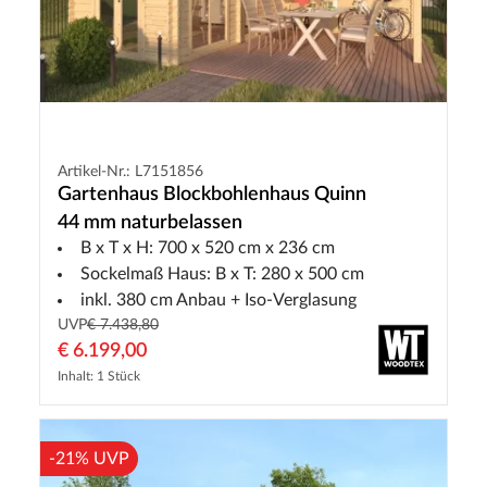
Artikel-Nr.: L7151856
Gartenhaus Blockbohlenhaus Quinn
44 mm naturbelassen
B x T x H: 700 x 520 cm x 236 cm
Sockelmaß Haus: B x T: 280 x 500 cm
inkl. 380 cm Anbau + Iso-Verglasung
UVP
€ 7.438,80
€ 6.199,00
Inhalt: 1 Stück
-21% UVP