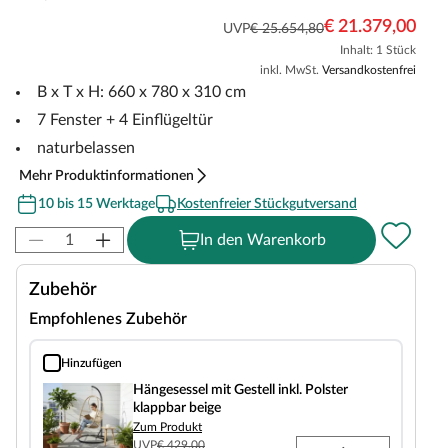
€ 21.379,00
UVP
€ 25.654,80
Inhalt: 1 Stück
inkl. MwSt.
Versandkostenfrei
B x T x H: 660 x 780 x 310 cm
7 Fenster + 4 Einflügeltür
naturbelassen
Mehr Produktinformationen
10 bis 15 Werktage
Kostenfreier Stückgutversand
In den Warenkorb
Zubehör
Empfohlenes Zubehör
Hinzufügen
Hängesessel mit Gestell inkl. Polster klappbar beige
Hängesessel mit Gestell inkl. Polster
klappbar beige
Zum Produkt
UVP
€ 429,00