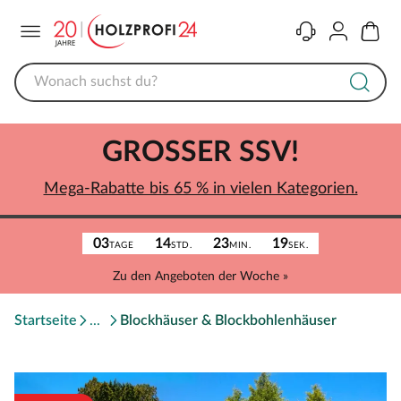
Menü
Kontakt
Konto
Warenk
GROSSER SSV!
Mega-Rabatte bis 65 % in vielen Kategorien.
03
14
23
19
TAGE
STD.
MIN.
SEK.
Zu den Angeboten der Woche »
Startseite
Blockhäuser & Blockbohlenhäuser