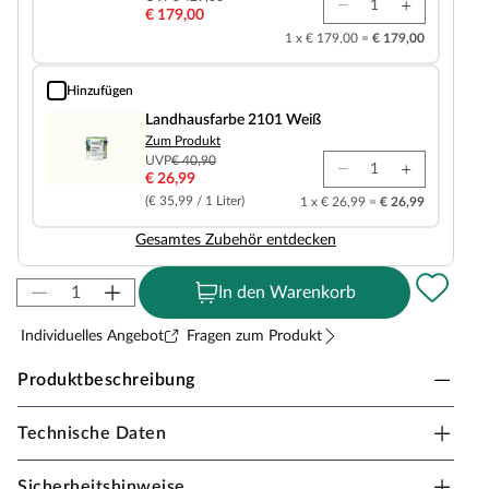
€ 179,00
1 x € 179,00 =
€ 179,00
Hinzufügen
Landhausfarbe 2101 Weiß
Landhausfarbe 2101 Weiß
Zum Produkt
UVP
€ 40,90
€ 26,99
(€ 35,99 / 1 Liter)
1 x € 26,99 =
€ 26,99
Gesamtes Zubehör entdecken
In den Warenkorb
Individuelles Angebot
Fragen zum Produkt
Produktbeschreibung
Technische Daten
PALMAKO Ferienhaus Blockbohlenhaus
Emily 39,2 m² 70 mm naturbelassen
Sicherheitshinweise