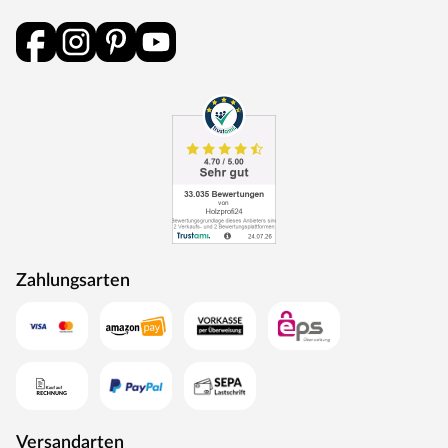
Montageanleitung findest. Nach dem Erstanstrich sollte
die Behandlung mindestens alle zwei Jahre wiederholt
werden, um das Holz dauerhaft vor Verformung,
Verwitterung und Schädlingsbefall zu schützen.
Dachkonstruktion
Bewährt, praktisch und preiswert – das Satteldach ist
der Klassiker unter den Dachformen. Mit seinen zwei
sanft abfallenden Schrägen lässt dieses Dach das
Regenwasser leicht abfließen und bietet somit weniger
Angriffsfläche für Regen und Schnee. Dadurch muss das
Satteldach auch weniger häufig gewartet werden wie
Zahlungsarten
beispielsweise das Flach- oder das Pultdach. Außerdem
schützen die weiten Dachüberstände die Konstruktion
auch die Wände vor Witterungseinflüssen.
Die Dachkonstruktion: Holz
Der Dachbelag wird nicht mitgeliefert. Für dieses
Gartenhaus werden zusätzlich Dachschindeln benötigt.
Versandarten