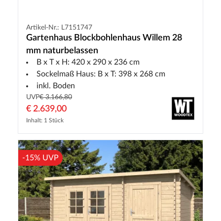
Artikel-Nr.: L7151747
Gartenhaus Blockbohlenhaus Willem 28
mm naturbelassen
B x T x H: 420 x 290 x 236 cm
Sockelmaß Haus: B x T: 398 x 268 cm
inkl. Boden
UVP
€ 3.166,80
€ 2.639,00
Inhalt: 1 Stück
-15% UVP