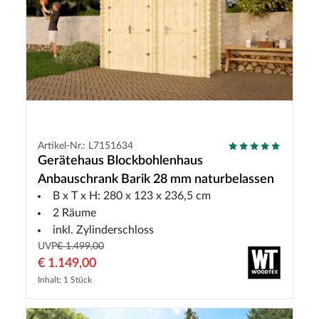
Artikel-Nr.: L7151634
Gerätehaus Blockbohlenhaus
Anbauschrank Barik 28 mm naturbelassen
B x T x H: 280 x 123 x 236,5 cm
2 Räume
inkl. Zylinderschloss
UVP
€ 1.499,00
€ 1.149,00
Inhalt: 1 Stück