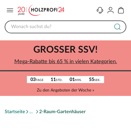
Menü
Kontakt
Konto
Warenk
GROSSER SSV!
Mega-Rabatte bis 65 % in vielen Kategorien.
03
11
01
55
TAGE
STD.
MIN.
SEK.
Zu den Angeboten der Woche »
Startseite
2-Raum-Gartenhäuser