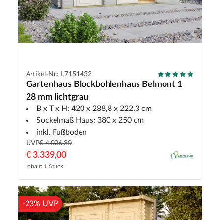
Artikel-Nr.: L7151432
Gartenhaus Blockbohlenhaus Belmont 1
28 mm lichtgrau
B x T x H: 420 x 288,8 x 222,3 cm
Sockelmaß Haus: 380 x 250 cm
inkl. Fußboden
UVP
€ 4.006,80
€ 3.339,00
Inhalt: 1 Stück
-23% UVP