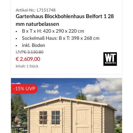
Artikel-Nr.: L7151748
Gartenhaus Blockbohlenhaus Belfort 1 28
mm naturbelassen
B x T x H: 420 x 290 x 220 cm
Sockelmaß Haus: B x T: 398 x 268 cm
inkl. Boden
UVP
€ 3.130,80
€ 2.609,00
Inhalt: 1 Stück
-15% UVP