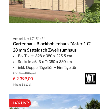
Artikel-Nr.: L7151434
Gartenhaus Blockbohlenhaus "Aster 1 C"
28 mm Satteldach Zweiraumhaus
B x T x H: 398 x 380 x 225,5 cm
Sockelmaß: B x T: 380 x 380 cm
inkl. Doppelflügeltür + Einflügeltür
UVP
€ 2.806,80
€ 2.399,00
Inhalt: 1 Stück
-14% UVP