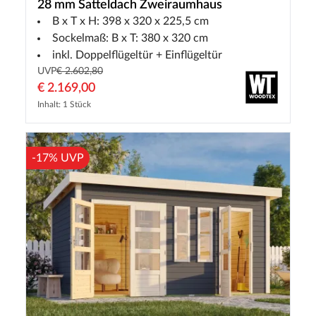
28 mm Satteldach Zweiraumhaus
B x T x H: 398 x 320 x 225,5 cm
Sockelmaß: B x T: 380 x 320 cm
inkl. Doppelflügeltür + Einflügeltür
UVP
€ 2.602,80
€ 2.169,00
Inhalt: 1 Stück
-17% UVP