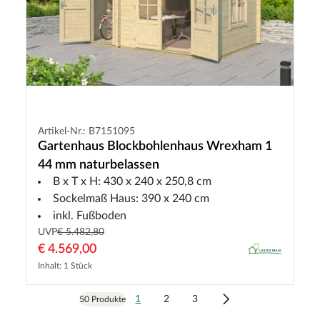
Artikel-Nr.: B7151095
Gartenhaus Blockbohlenhaus Wrexham 1
44 mm naturbelassen
B x T x H: 430 x 240 x 250,8 cm
Sockelmaß Haus: 390 x 240 cm
inkl. Fußboden
UVP
€ 5.482,80
€ 4.569,00
Inhalt: 1 Stück
1
2
3
50 Produkte