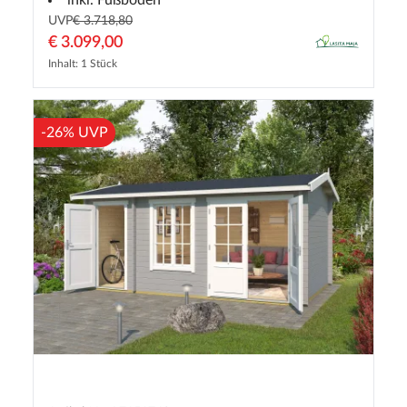
UVP
€ 3.718,80
€ 3.099,00
Inhalt: 1 Stück
-26% UVP