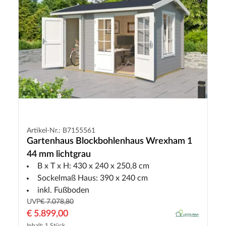
Artikel-Nr.: B7155561
Gartenhaus Blockbohlenhaus Wrexham 1
44 mm lichtgrau
B x T x H: 430 x 240 x 250,8 cm
Sockelmaß Haus: 390 x 240 cm
inkl. Fußboden
UVP
€ 7.078,80
€ 5.899,00
Inhalt: 1 Stück