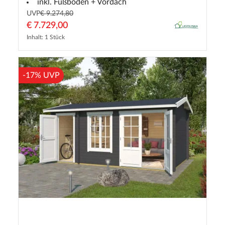
inkl. Fußboden + Vordach
UVP
€ 9.274,80
€ 7.729,00
Inhalt: 1 Stück
-17% UVP