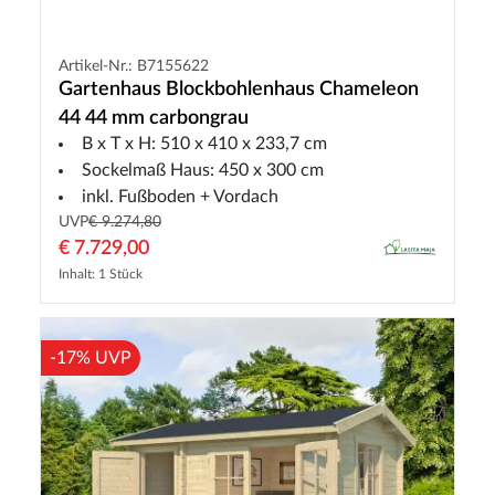
Artikel-Nr.: B7155622
Gartenhaus Blockbohlenhaus Chameleon
44 44 mm carbongrau
B x T x H: 510 x 410 x 233,7 cm
Sockelmaß Haus: 450 x 300 cm
inkl. Fußboden + Vordach
UVP
€ 9.274,80
€ 7.729,00
Inhalt: 1 Stück
-17% UVP