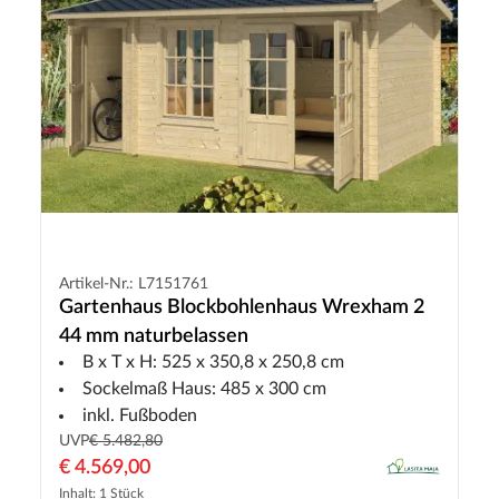
Artikel-Nr.: L7151761
Gartenhaus Blockbohlenhaus Wrexham 2
44 mm naturbelassen
B x T x H: 525 x 350,8 x 250,8 cm
Sockelmaß Haus: 485 x 300 cm
inkl. Fußboden
UVP
€ 5.482,80
€ 4.569,00
Inhalt: 1 Stück