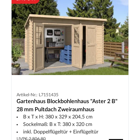
Artikel-Nr.: L7151435
Gartenhaus Blockbohlenhaus "Aster 2 B"
28 mm Pultdach Zweiraumhaus
B x T x H: 380 x 329 x 204,5 cm
Sockelmaß: B x T: 380 x 320 cm
inkl. Doppelflügeltür + Einflügeltür
UVP
€ 2.806,80