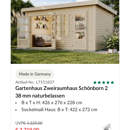
Made in Germany
Artikel-Nr.: L7151837
Gartenhaus Zweiraumhaus Schönborn 2
38 mm naturbelassen
B x T x H: 426 x 276 x 228 cm
Sockelmaß Haus: B x T: 422 x 272 cm
UVP
€ 4.329,00