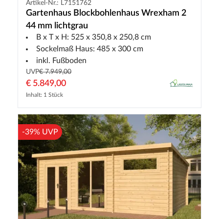
Artikel-Nr.: L7151762
Gartenhaus Blockbohlenhaus Wrexham 2
44 mm lichtgrau
B x T x H: 525 x 350,8 x 250,8 cm
Sockelmaß Haus: 485 x 300 cm
inkl. Fußboden
UVP
€ 7.949,00
€ 5.849,00
Inhalt: 1 Stück
-39% UVP