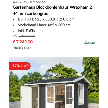
Artikel-Nr.: B7155566
Gartenhaus Blockbohlenhaus Wrexham 2
44 mm carbongrau
B x T x H: 525 x 350,8 x 250,8 cm
Sockelmaß Haus: 485 x 300 cm
inkl. Fußboden
UVP
€ 8.698,80
€ 7.249,00
Inhalt: 1 Stück
-17% UVP