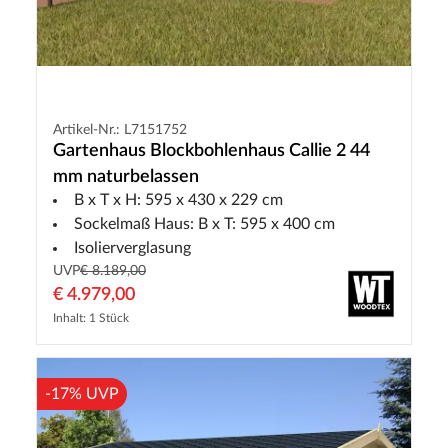
Artikel-Nr.: L7151752
Gartenhaus Blockbohlenhaus Callie 2 44
mm naturbelassen
B x T x H: 595 x 430 x 229 cm
Sockelmaß Haus: B x T: 595 x 400 cm
Isolierverglasung
UVP
€ 8.189,00
€ 4.979,00
Inhalt: 1 Stück
-17% UVP