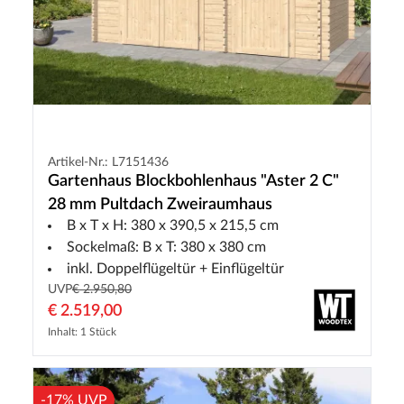
Artikel-Nr.: L7151436
Gartenhaus Blockbohlenhaus "Aster 2 C"
28 mm Pultdach Zweiraumhaus
B x T x H: 380 x 390,5 x 215,5 cm
Sockelmaß: B x T: 380 x 380 cm
inkl. Doppelflügeltür + Einflügeltür
UVP
€ 2.950,80
€ 2.519,00
Inhalt: 1 Stück
-17% UVP