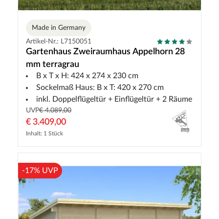
Made in Germany
Artikel-Nr.: L7150051
Gartenhaus Zweiraumhaus Appelhorn 28
mm terragrau
B x T x H: 424 x 274 x 230 cm
Sockelmaß Haus: B x T: 420 x 270 cm
inkl. Doppelflügeltür + Einflügeltür + 2 Räume
UVP
€ 4.089,00
€ 3.409,00
Inhalt: 1 Stück
-17% UVP