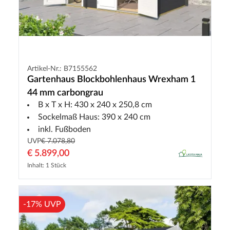
Artikel-Nr.: B7155562
Gartenhaus Blockbohlenhaus Wrexham 1
44 mm carbongrau
B x T x H: 430 x 240 x 250,8 cm
Sockelmaß Haus: 390 x 240 cm
inkl. Fußboden
UVP
€ 7.078,80
€ 5.899,00
Inhalt: 1 Stück
-17% UVP