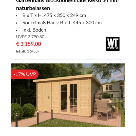
Gartenhaus Blockbohlenhaus Keiko 34 mm
naturbelassen
B x T x H: 475 x 350 x 249 cm
Sockelmaß Haus: B x T: 445 x 300 cm
inkl. Boden
UVP
€ 3.790,80
€ 3.159,00
Inhalt: 1 Stück
-17% UVP