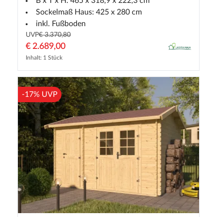
B x T x H: 465 x 318,9 x 222,3 cm
Sockelmaß Haus: 425 x 280 cm
inkl. Fußboden
UVP
€ 3.370,80
€ 2.689,00
Inhalt: 1 Stück
-17% UVP