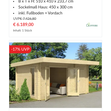
B x T x H: 510 x 410 x 233,7 cm
Sockelmaß Haus: 450 x 300 cm
inkl. Fußboden + Vordach
UVP
€ 7.426,80
€ 6.189,00
Inhalt: 1 Stück
-17% UVP