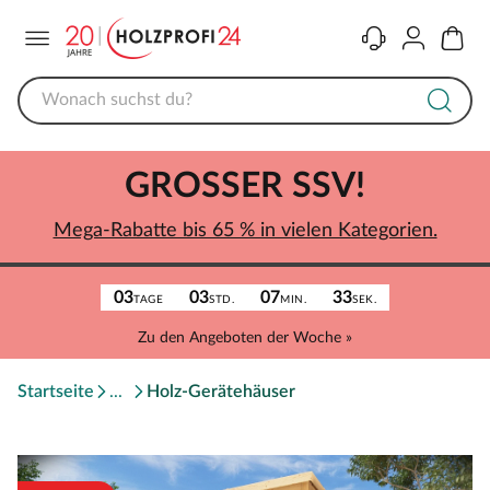
Menü
Kontakt
Konto
Warenk
GROSSER SSV!
Mega-Rabatte bis 65 % in vielen Kategorien.
03
03
07
33
TAGE
STD.
MIN.
SEK.
Zu den Angeboten der Woche »
Startseite
Holz-Gerätehäuser