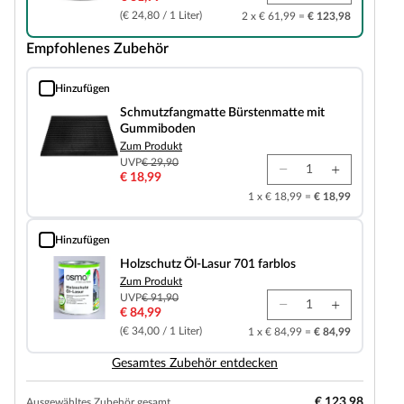
(€ 24,80 / 1 Liter)
2 x € 61,99 =
€ 123,98
Empfohlenes Zubehör
Hinzufügen
Schmutzfangmatte Bürstenmatte mit Gummiboden
Schmutzfangmatte Bürstenmatte mit
Gummiboden
Zum Produkt
UVP
€ 29,90
€ 18,99
1 x € 18,99 =
€ 18,99
Hinzufügen
Holzschutz Öl-Lasur 701 farblos
Holzschutz Öl-Lasur 701 farblos
Zum Produkt
UVP
€ 91,90
€ 84,99
(€ 34,00 / 1 Liter)
1 x € 84,99 =
€ 84,99
Gesamtes Zubehör entdecken
€ 123,98
Ausgewähltes Zubehör gesamt