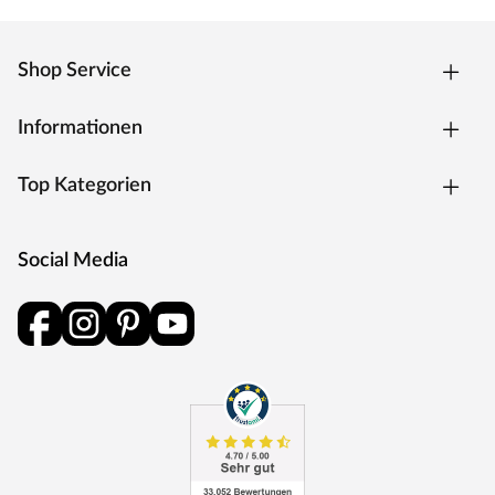
stilvolle, elegante Optik. Durch nur eine geneigte
Dachfläche ist die Nutzungsfläche im Inneren des
Gartenhauses deutlich weniger eingeschränkt und der
Shop Service
Verlust an Nutzraum gering. Zudem lässt die
Neigungsseite des Pultdaches das Regenwasser gut
Informationen
abfließen und es ist die Montage von nur einer
Regenrinne nötig.
Top Kategorien
Die Dachkonstruktion: Spanplattendach
Ausstattung
Social Media
Folgende Türen sind im Lieferumfang enthalten: 1 x
Doppeltür
Der Fußboden ist im Lieferumfang enthalten. Dieser ist
besonders belastbar, wobei das hochwertige Massivholz
für gute statische Eigenschaften und mehr Stabilität
sorgt. Somit ist das Abstellen von schweren
Gartengeräten kein Problem. Die einzelnen Fußbretter
lassen sich mithilfe des inklusiven Montagezubehörs