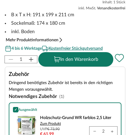
Inhalt: 1 Stück
inkl. MwSt.
Versandkostenfrei
B x T x H: 191 x 199 x 211 cm
Sockelmaß: 174 x 180 cm
inkl. Boden
Mehr Produktinformationen
4 bis 6 Werktage
Kostenfreier Stückgutversand
In den Warenkorb
Zubehör
Dringend benötigtes Zubehör ist bereits in den richtigen
Mengen vorausgewählt.
Notwendiges Zubehör
(1)
✓
Ausgewählt
Holzschutz-Grund WR farblos 2,5 Liter
Holzschutz-Grund WR farblos 2,5 Liter
Zum Produkt
UVP
€ 73,90
€ 61,99