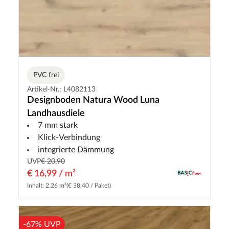
PVC frei
Artikel-Nr.: L4082113
Designboden Natura Wood Luna
Landhausdiele
7 mm stark
Klick-Verbindung
integrierte Dämmung
UVP
€ 20,90
€ 16,99 / m²
Inhalt: 2.26 m²
(€ 38,40 / Paket)
-67% UVP