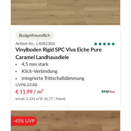
Budgetfreundlich
Artikel-Nr.: L4082306
Vinylboden Rigid SPC Viva Eiche Pure
Caramel Landhausdiele
4,5 mm stark
Klick-Verbindung
integrierte Trittschalldämmung
UVP
€ 17,90
€ 11,99 / m²
Inhalt: 2.233 m²
(€ 26,77 / Paket)
-45% UVP