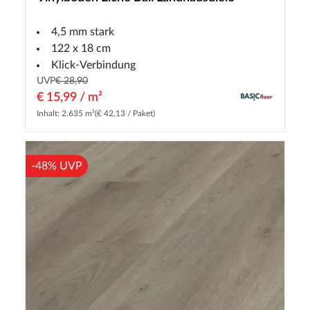
4,5 mm stark
122 x 18 cm
Klick-Verbindung
UVP
€ 28,90
€ 15,99 / m²
Inhalt: 2.635 m²
(€ 42,13 / Paket)
-48% UVP