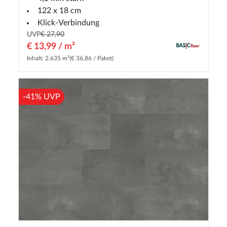
122 x 18 cm
Klick-Verbindung
UVP
€ 27,90
€ 13,99 / m²
Inhalt: 2.635 m²
(€ 36,86 / Paket)
-41% UVP