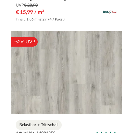
UVP
€ 28,90
€ 15,99 / m²
Inhalt: 1.86 m²
(€ 29,74 / Paket)
-52% UVP
Belastbar + Trittschall