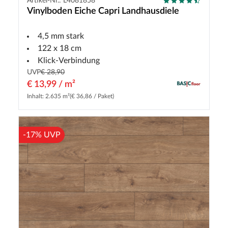
Artikel-Nr.: L4081858
Vinylboden Eiche Capri Landhausdiele
4,5 mm stark
122 x 18 cm
Klick-Verbindung
UVP
€ 28,90
€ 13,99 / m²
Inhalt: 2.635 m²
(€ 36,86 / Paket)
-17% UVP