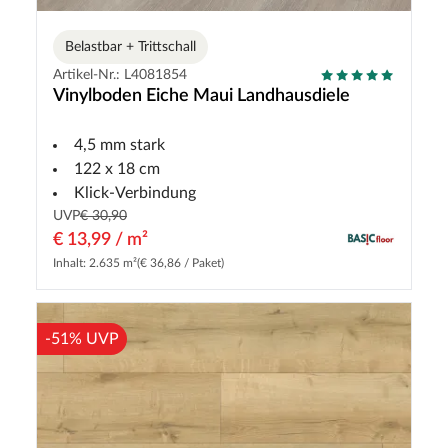
Belastbar + Trittschall
Artikel-Nr.: L4081854
Vinylboden Eiche Maui Landhausdiele
4,5 mm stark
122 x 18 cm
Klick-Verbindung
UVP
€ 30,90
€ 13,99 / m²
Inhalt: 2.635 m²
(€ 36,86 / Paket)
-51% UVP