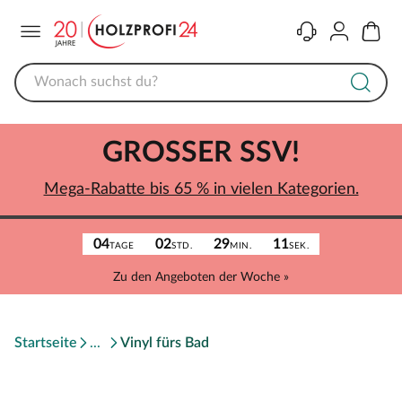
Menü
Kontakt
Konto
Warenk
GROSSER SSV!
Mega-Rabatte bis 65 % in vielen Kategorien.
04
02
29
11
TAGE
STD.
MIN.
SEK.
Zu den Angeboten der Woche »
Startseite
Vinyl fürs Bad