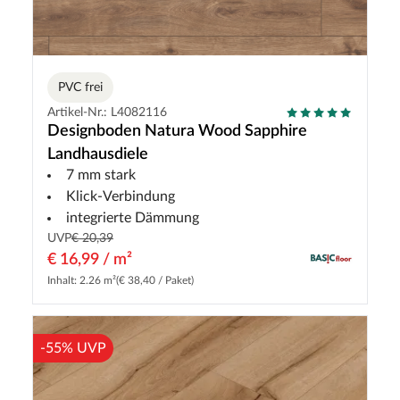
PVC frei
Artikel-Nr.: L4082116
Designboden Natura Wood Sapphire
Landhausdiele
7 mm stark
Klick-Verbindung
integrierte Dämmung
UVP
€ 20,39
€ 16,99 / m²
Inhalt: 2.26 m²
(€ 38,40 / Paket)
-55% UVP