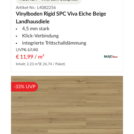
Artikel-Nr.: L4082256
Vinylboden Rigid SPC Viva Eiche Beige
Landhausdiele
4,5 mm stark
Klick-Verbindung
integrierte Trittschalldämmung
UVP
€ 17,90
€ 11,99 / m²
Inhalt: 2.23 m²
(€ 26,74 / Paket)
-33% UVP