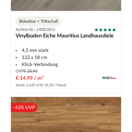
Belastbar + Trittschall
Artikel-Nr.: L4081855
Vinylboden Eiche Mauritius Landhausdiele
4,5 mm stark
122 x 18 cm
Klick-Verbindung
UVP
€ 28,90
€ 14,99 / m²
Inhalt: 2.635 m²
(€ 39,50 / Paket)
-43% UVP