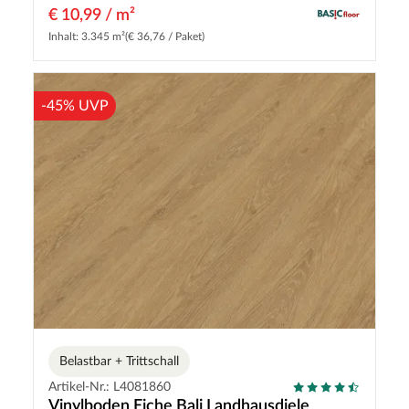
€ 10,99 / m²
Inhalt: 3.345 m²
(€ 36,76 / Paket)
-45% UVP
Belastbar + Trittschall
Artikel-Nr.: L4081860
Vinylboden Eiche Bali Landhausdiele