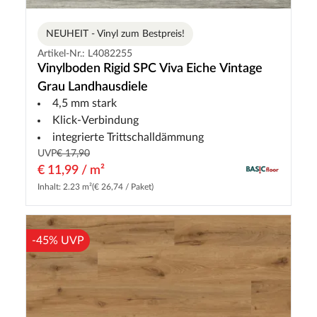
NEUHEIT - Vinyl zum Bestpreis!
Artikel-Nr.: L4082255
Vinylboden Rigid SPC Viva Eiche Vintage
Grau Landhausdiele
4,5 mm stark
Klick-Verbindung
integrierte Trittschalldämmung
UVP
€ 17,90
€ 11,99 / m²
Inhalt: 2.23 m²
(€ 26,74 / Paket)
-45% UVP