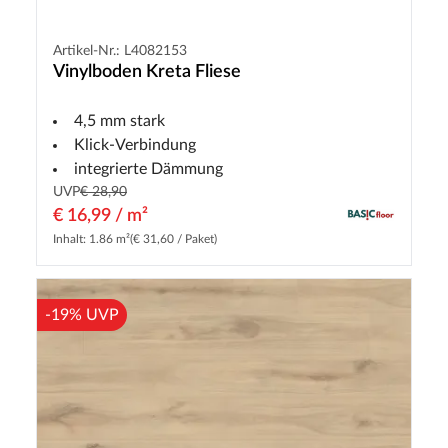
Artikel-Nr.: L4082153
Vinylboden Kreta Fliese
4,5 mm stark
Klick-Verbindung
integrierte Dämmung
UVP
€ 28,90
€ 16,99 / m²
Inhalt: 1.86 m²
(€ 31,60 / Paket)
-19% UVP