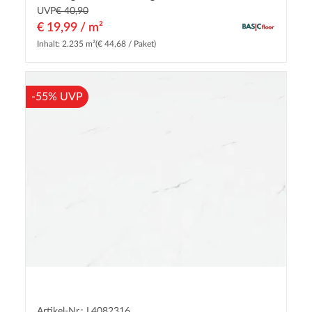
UVP
€ 40,90
€ 19,99 / m²
Inhalt: 2.235 m²
(€ 44,68 / Paket)
-55% UVP
Artikel-Nr.: L4082316