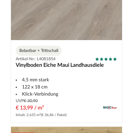
Belastbar + Trittschall
Artikel-Nr.: L4081854
Vinylboden Eiche Maui Landhausdiele
4,5 mm stark
122 x 18 cm
Klick-Verbindung
UVP
€ 30,90
€ 13,99 / m²
Inhalt: 2.635 m²
(€ 36,86 / Paket)