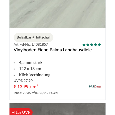
Belastbar + Trittschall
Artikel-Nr.: L4081857
Vinylboden Eiche Palma Landhausdiele
4,5 mm stark
122 x 18 cm
Klick-Verbindung
UVP
€ 27,90
€ 13,99 / m²
Inhalt: 2.635 m²
(€ 36,86 / Paket)
-41% UVP