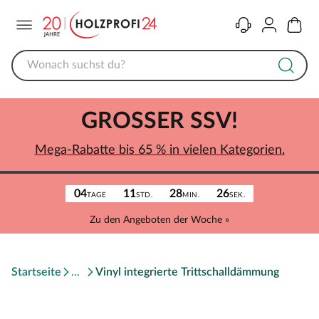
Menü
Kontakt
Konto
Warenk
GROSSER SSV!
Mega-Rabatte bis 65 % in vielen Kategorien.
04
11
28
26
TAGE
STD.
MIN.
SEK.
Zu den Angeboten der Woche »
Startseite
Vinyl integrierte Trittschalldämmung