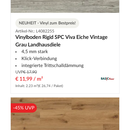
NEUHEIT - Vinyl zum Bestpreis!
Artikel-Nr.: L4082255
Vinylboden Rigid SPC Viva Eiche Vintage
Grau Landhausdiele
4,5 mm stark
Klick-Verbindung
integrierte Trittschalldämmung
UVP
€ 17,90
€ 11,99 / m²
Inhalt: 2.23 m²
(€ 26,74 / Paket)
-45% UVP