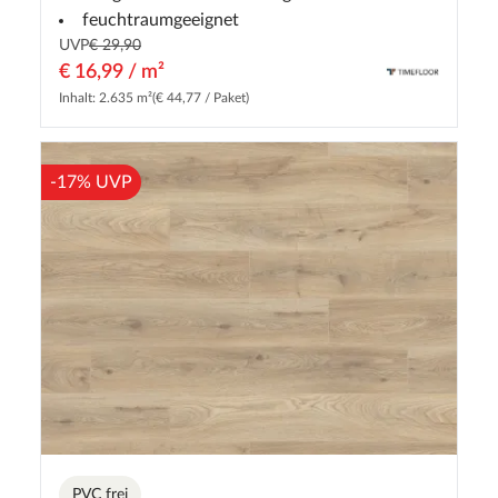
feuchtraumgeeignet
UVP
€ 29,90
€ 16,99 / m²
Inhalt: 2.635 m²
(€ 44,77 / Paket)
-17% UVP
PVC frei