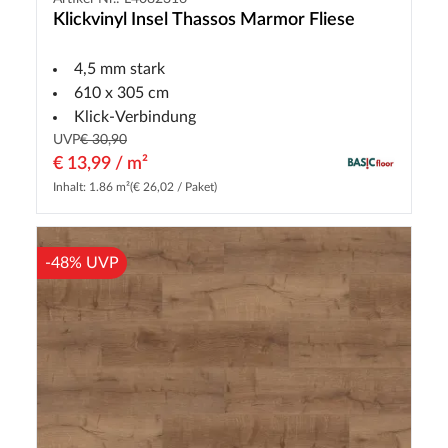
Klickvinyl Insel Thassos Marmor Fliese
4,5 mm stark
610 x 305 cm
Klick-Verbindung
UVP
€ 30,90
€ 13,99 / m²
Inhalt: 1.86 m²
(€ 26,02 / Paket)
-48% UVP