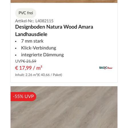
PVC frei
Artikel-Nr.: L4082115
Designboden Natura Wood Amara
Landhausdiele
7 mm stark
Klick-Verbindung
integrierte Dämmung
UVP
€ 21,59
€ 17,99 / m²
Inhalt: 2.26 m²
(€ 40,66 / Paket)
-55% UVP