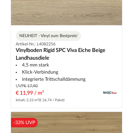
NEUHEIT - Vinyl zum Bestpreis!
Artikel-Nr.: L4082256
Vinylboden Rigid SPC Viva Eiche Beige
Landhausdiele
4,5 mm stark
Klick-Verbindung
integrierte Trittschalldämmung
UVP
€ 17,90
€ 11,99 / m²
Inhalt: 2.23 m²
(€ 26,74 / Paket)
-33% UVP