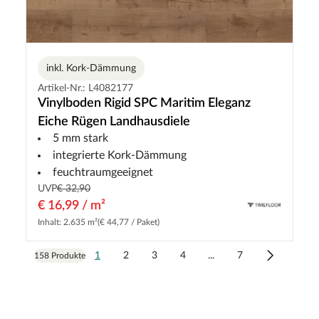
inkl. Kork-Dämmung
Artikel-Nr.: L4082177
Vinylboden Rigid SPC Maritim Eleganz
Eiche Rügen Landhausdiele
5 mm stark
integrierte Kork-Dämmung
feuchtraumgeeignet
UVP
€ 32,90
€ 16,99 / m²
Inhalt: 2.635 m²
(€ 44,77 / Paket)
1
2
3
4
...
7
158 Produkte