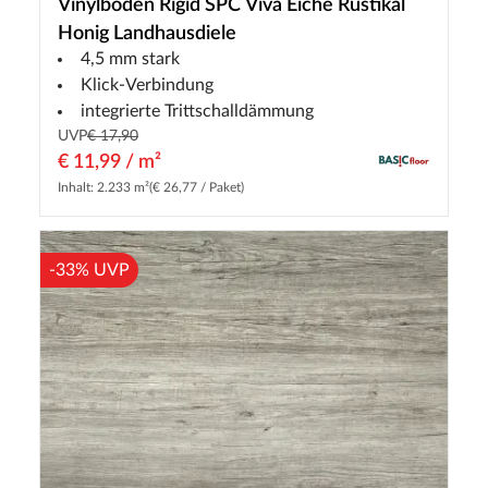
Vinylboden Rigid SPC Viva Eiche Rustikal
Honig Landhausdiele
4,5 mm stark
Klick-Verbindung
integrierte Trittschalldämmung
UVP
€ 17,90
€ 11,99 / m²
Inhalt: 2.233 m²
(€ 26,77 / Paket)
-33% UVP