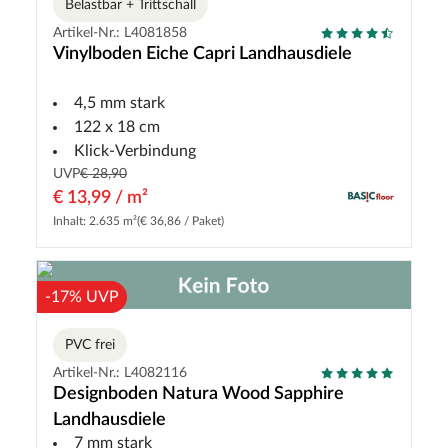
Belastbar + Trittschall
Artikel-Nr.: L4081858
Vinylboden Eiche Capri Landhausdiele
4,5 mm stark
122 x 18 cm
Klick-Verbindung
UVP
€ 28,90
€ 13,99 / m²
Inhalt: 2.635 m²
(€ 36,86 / Paket)
-17% UVP
PVC frei
Artikel-Nr.: L4082116
Designboden Natura Wood Sapphire
Landhausdiele
7 mm stark