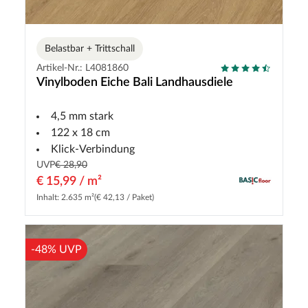
Belastbar + Trittschall
Artikel-Nr.: L4081860
Vinylboden Eiche Bali Landhausdiele
4,5 mm stark
122 x 18 cm
Klick-Verbindung
UVP
€ 28,90
€ 15,99 / m²
Inhalt: 2.635 m²
(€ 42,13 / Paket)
-48% UVP