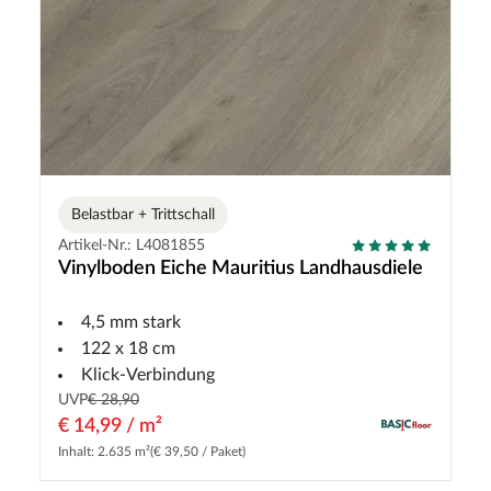
Belastbar + Trittschall
Artikel-Nr.: L4081855
Vinylboden Eiche Mauritius Landhausdiele
4,5 mm stark
122 x 18 cm
Klick-Verbindung
UVP
€ 28,90
€ 14,99 / m²
Inhalt: 2.635 m²
(€ 39,50 / Paket)