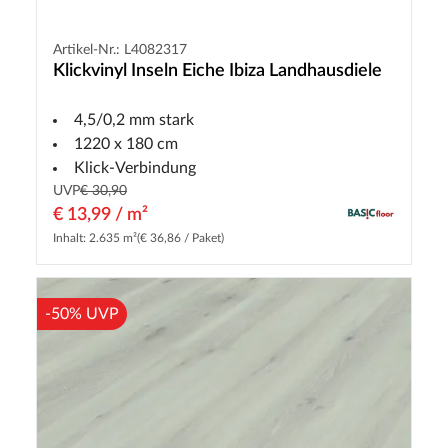
Artikel-Nr.: L4082317
Klickvinyl Inseln Eiche Ibiza Landhausdiele
4,5/0,2 mm stark
1220 x 180 cm
Klick-Verbindung
UVP
€ 30,90
€ 13,99 / m²
Inhalt: 2.635 m²
(€ 36,86 / Paket)
-50% UVP