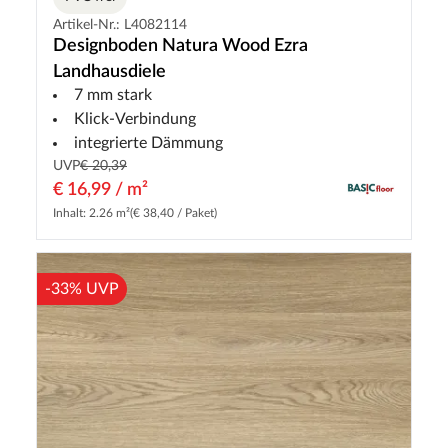
Artikel-Nr.: L4082114
Designboden Natura Wood Ezra
Landhausdiele
7 mm stark
Klick-Verbindung
integrierte Dämmung
UVP
€ 20,39
€ 16,99 / m²
Inhalt: 2.26 m²
(€ 38,40 / Paket)
-33% UVP