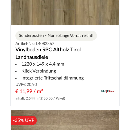
Sonderposten - Nur solange Vorrat reicht!
Artikel-Nr.: L4082367
Vinylboden SPC Altholz Tirol
Landhausdiele
1220 x 149 x 4,4 mm
Klick Verbindung
integrierte Trittschalldämmung
UVP
€ 20,90
€ 11,99 / m²
Inhalt: 2.544 m²
(€ 30,50 / Paket)
-35% UVP