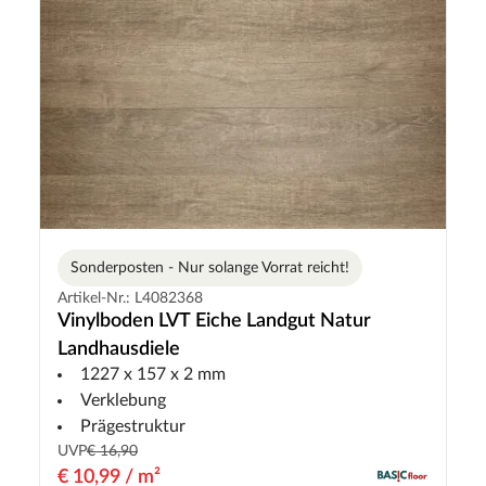
Sonderposten - Nur solange Vorrat reicht!
Artikel-Nr.: L4082368
Vinylboden LVT Eiche Landgut Natur
Landhausdiele
1227 x 157 x 2 mm
Verklebung
Prägestruktur
UVP
€ 16,90
€ 10,99 / m²