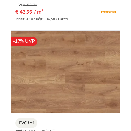
UVP
€ 52,79
€ 43,99 / m²
Inhalt: 3.107 m²
(€ 136,68 / Paket)
-17% UVP
PVC frei