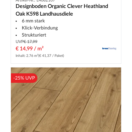
Artikel-Nr.: L4082107
Designboden Organic Clever Heathland
Oak K598 Landhausdiele
6 mm stark
Klick-Verbindung
Strukturiert
UVP
€ 17,99
€ 14,99 / m²
Inhalt: 2.76 m²
(€ 41,37 / Paket)
-25% UVP