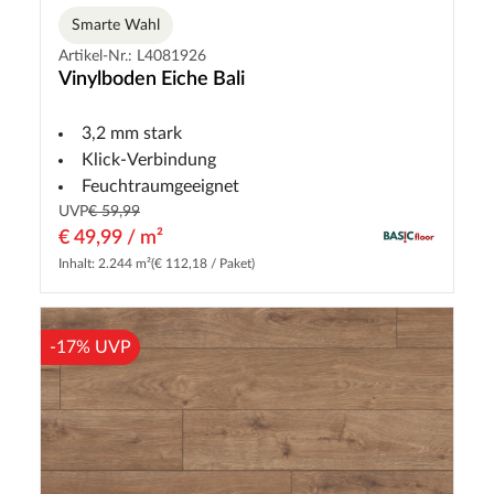
Smarte Wahl
Artikel-Nr.: L4081926
Vinylboden Eiche Bali
3,2 mm stark
Klick-Verbindung
Feuchtraumgeeignet
UVP
€ 59,99
€ 49,99 / m²
Inhalt: 2.244 m²
(€ 112,18 / Paket)
-17% UVP