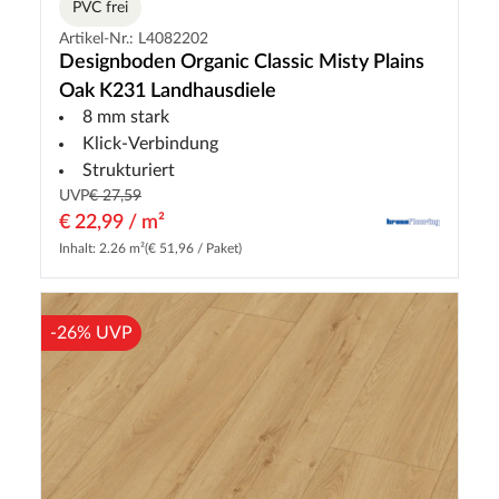
PVC frei
Artikel-Nr.: L4082202
Designboden Organic Classic Misty Plains
Oak K231 Landhausdiele
8 mm stark
Klick-Verbindung
Strukturiert
UVP
€ 27,59
€ 22,99 / m²
Inhalt: 2.26 m²
(€ 51,96 / Paket)
-26% UVP