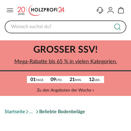
Menü
Kontakt
Konto
Warenk
GROSSER SSV!
Mega-Rabatte bis 65 % in vielen Kategorien.
01
09
21
12
TAGE
STD.
MIN.
SEK.
Zu den Angeboten der Woche »
Startseite
Beliebte Bodenbeläge