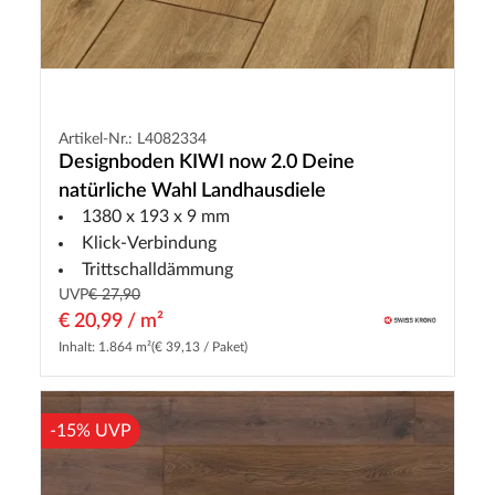
Artikel-Nr.: L4082334
Designboden KIWI now 2.0 Deine
natürliche Wahl Landhausdiele
1380 x 193 x 9 mm
Klick-Verbindung
Trittschalldämmung
UVP
€ 27,90
€ 20,99 / m²
Inhalt: 1.864 m²
(€ 39,13 / Paket)
-15% UVP