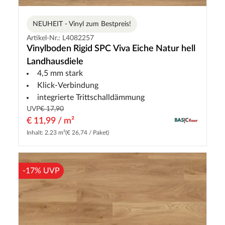
NEUHEIT - Vinyl zum Bestpreis!
Artikel-Nr.: L4082257
Vinylboden Rigid SPC Viva Eiche Natur hell
Landhausdiele
4,5 mm stark
Klick-Verbindung
integrierte Trittschalldämmung
UVP
€ 17,90
€ 11,99 / m²
Inhalt: 2.23 m²
(€ 26,74 / Paket)
-17% UVP