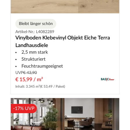
Bleibt länger schön
Artikel-Nr.: L4082289
Vinylboden Klebevinyl Objekt Eiche Terra
Landhausdiele
2,5 mm stark
Strukturiert
Feuchtraumgeeignet
UVP
€ 43,90
€ 15,99 / m²
Inhalt: 3.345 m²
(€ 53,49 / Paket)
-17% UVP