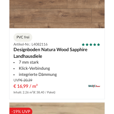
PVC frei
Artikel-Nr.: L4082116
Designboden Natura Wood Sapphire
Landhausdiele
7 mm stark
Klick-Verbindung
integrierte Dämmung
UVP
€ 20,39
€ 16,99 / m²
Inhalt: 2.26 m²
(€ 38,40 / Paket)
-19% UVP