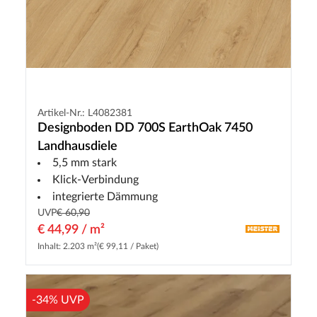
Artikel-Nr.: L4082381
Designboden DD 700S EarthOak 7450
Landhausdiele
5,5 mm stark
Klick-Verbindung
integrierte Dämmung
UVP
€ 60,90
€ 44,99 / m²
Inhalt: 2.203 m²
(€ 99,11 / Paket)
-34% UVP