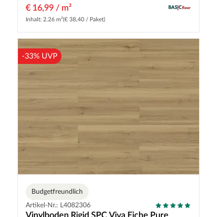
€ 16,99 / m²
Inhalt: 2.26 m²
(€ 38,40 / Paket)
-33% UVP
Budgetfreundlich
Artikel-Nr.: L4082306
Vinylboden Rigid SPC Viva Eiche Pure