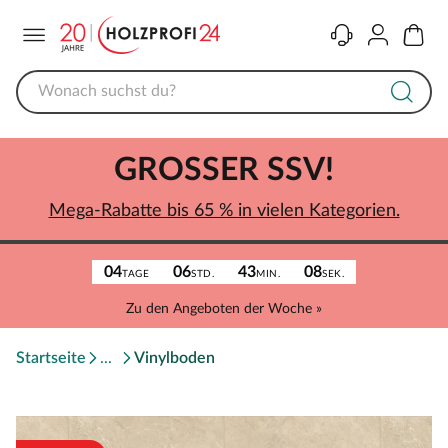
Menü
Kontakt
Konto
Warenk
GROSSER SSV!
Mega-Rabatte bis 65 % in vielen Kategorien.
04
06
43
08
TAGE
STD.
MIN.
SEK.
Zu den Angeboten der Woche »
Startseite
Vinylboden