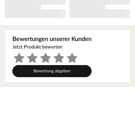
langfristige Freude an deinem neuen Boden.
Optik
Das edel strukturierte Steindekor verleiht jedem Raum
ein modernes und exklusives Ambiente. Das klassische
Bewertungen unserer Kunden
Fliesenformat wirkt äußerst elegant und ebenmäßig. Die
an vier Seiten umlaufende Fase strukturiert das
Jetzt Produkt bewerten
Verlegebild und verleiht ihm ein gleichmäßiges Muster.
Dieser Boden erhält durch die strukturierte Oberfläche
einen täuschend echten Steinlook, der vom Original
Bewertung abgeben
kaum zu unterscheiden ist.
Technische Details
Der Aufbau von Vinylböden ist in der Regel
fünfschichtig: Oben die PU-vergütete Nutzschicht, die
mit der Dekorfolie zu einer strapazierfähigen Oberfläche
verpresst ist, dann der Vinylträger, darunter die
Trägerplatte sowie der Gegenzug, der die Diele trittstabil
macht.