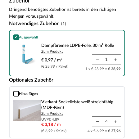
Zubehör
Dringend benötigtes Zubehör ist bereits in den richtigen
Mengen vorausgewählt.
Notwendiges Zubehör
(1)
✓
Ausgewählt
Dampfbremse LDPE-Folie, 30 m² Rolle
Dampfbremse LDPE-Folie, 30 m² Rolle
Zum Produkt
€ 0,97 / m²
(€ 28,99 / Paket)
1 x € 28,99 =
€ 28,99
Optionales Zubehör
Hinzufügen
Vierkant Sockelleiste weiß streichfähig (MDF-Kern)
Vierkant Sockelleiste weiß streichfähig
(MDF-Kern)
Zum Produkt
UVP
€ 4,89
€ 3,18 / m
(€ 6,99 / Stück)
4 x € 6,99 =
€ 27,96