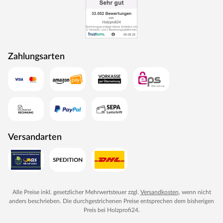
pflegeleichte Marke BASICfloor überzeugt durch ihre
robusten und belastbaren Produkte. Der Hersteller setzt
mit langjähriger Erfahrung auf die wichtigsten
Komponenten: überzeugende Strapazierfähigkeit,
Zahlungsarten
formstabile Haltbarkeit der Materialien und stetige
Tiefpreise – für langanhaltende Freude. Zuverlässig,
preisgünstig und ohne viel überflüssiges Drumherum.
Versandarten
Alle Preise inkl. gesetzlicher Mehrwertsteuer zzgl.
Versandkosten
, wenn nicht
anders beschrieben. Die durchgestrichenen Preise entsprechen dem bisherigen
Preis bei
Holzprofi24
.