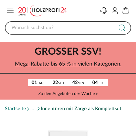
Menü
Kontakt
Konto
Warenk
GROSSER SSV!
Mega-Rabatte bis 65 % in vielen Kategorien.
01
22
42
04
TAGE
STD.
MIN.
SEK.
Zu den Angeboten der Woche »
Startseite
Innentüren mit Zarge als Komplettset