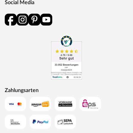
Social Media
und Schlüsselabdeckung. Die Rosetten decken nur die
Bereiche um den Drücker bzw. um das Schlüsselloch ab.
BB-Verriegelung
Das klassische Standardschloss für Zimmertüren.
Oberfläche
Die Garnitur ist mit einer Oberfläche aus Edelstahl
ausgestattet, somit sehr robust und verleiht der Tür ein
hochwertiges Aussehen.
MOSEL TÜREN – das sind Qualitätstüren „Made in
Germany“
Die Entwicklung neuer Produktionsverfahren und die
modernste Fertigungsanlage Europas machen das in
Zahlungsarten
Trierweiler ansässige Unternehmen Mosel Türen
einzigartig. Seit 1996 nutzt der Familienbetrieb sein
Expertenwissen, um moderne Türen zu schaffen. Das
umfangreiche Sortiment deckt alle Wünsche ab:
Designtüren, Stiltüren, Holztüren in verschiedensten
Oberflächen, Farben und Maserungen. Alle Mosel-Türen