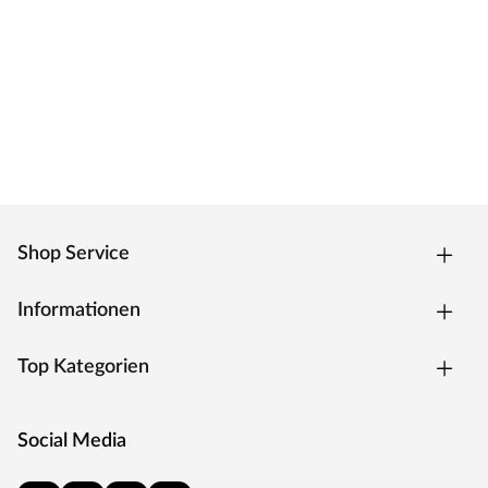
Zarge Weißlack
Moderne Zarge mit Weißlackoberfläche und
Designkante für weiße Zimmertüren.
Oberfläche - Weißlack
Weißlack ist beständig und einfach zu reinigen. Der
Acryllack wird durch UV-Strahlung gehärtet und ist so
sehr robust gegenüber natürlichen
Abnutzungserscheinungen.
Kantenausführung - Designkante
Shop Service
Die Außenkanten sind eckig mit einem abgerundeten
Ende. Dies verleiht der Tür ein klassisches Aussehen und
Informationen
sorgt zugleich für einen fließenden Übergang.
Drückergarnitur Bellina, Edelstahl matt
Top Kategorien
Drückergarnitur in Buntbartausführung mit rundem L-
Form-Griff und runden Klipprosetten, Edelstahl matt.
Social Media
Rosettengarnitur
Eine Drückergarnitur mit geteilter Aufnahme für Drücker-