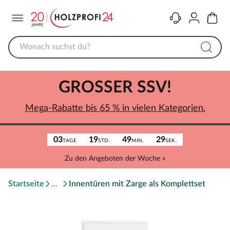
Menü
Kontakt
Konto
Warenk
GROSSER SSV!
Mega-Rabatte bis 65 % in vielen Kategorien.
03
19
49
29
TAGE
STD.
MIN.
SEK.
Zu den Angeboten der Woche »
Startseite
Innentüren mit Zarge als Komplettset