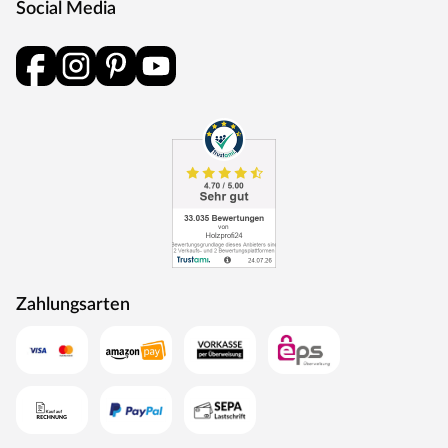
Social Media
und Schlüsselabdeckung. Die Rosetten decken nur die
Bereiche um den Drücker bzw. um das Schlüsselloch ab.
BB-Verriegelung
Das klassische Standardschloss für Zimmertüren.
Oberfläche
Die Garnitur ist mit einer Oberfläche aus Edelstahl
ausgestattet, somit sehr robust und verleiht der Tür ein
hochwertiges Aussehen.
MOSEL TÜREN – das sind Qualitätstüren „Made in
Germany“
Die Entwicklung neuer Produktionsverfahren und die
modernste Fertigungsanlage Europas machen das in
Zahlungsarten
Trierweiler ansässige Unternehmen Mosel Türen
einzigartig. Seit 1996 nutzt der Familienbetrieb sein
Expertenwissen, um moderne Türen zu schaffen. Das
umfangreiche Sortiment deckt alle Wünsche ab:
Designtüren, Stiltüren, Holztüren in verschiedensten
Oberflächen, Farben und Maserungen. Alle Mosel-Türen