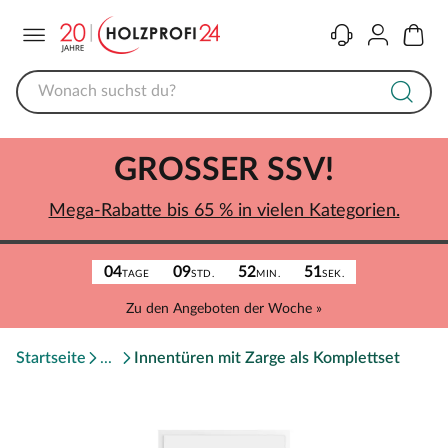
Menü
Kontakt
Konto
Warenk
GROSSER SSV!
Mega-Rabatte bis 65 % in vielen Kategorien.
04
09
52
51
TAGE
STD.
MIN.
SEK.
Zu den Angeboten der Woche »
Startseite
Innentüren mit Zarge als Komplettset