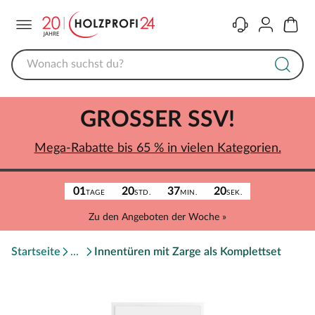
Menü
Kontakt
Konto
Warenk
GROSSER SSV!
Mega-Rabatte bis 65 % in vielen Kategorien.
01
20
37
20
TAGE
STD.
MIN.
SEK.
Zu den Angeboten der Woche »
Startseite
Innentüren mit Zarge als Komplettset