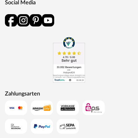
Social Media
und Schlüsselabdeckung. Die Rosetten decken nur die
Bereiche um den Drücker bzw. um das Schlüsselloch ab.
BB-Verriegelung
Das klassische Standardschloss für Zimmertüren.
Oberfläche
Die Garnitur ist mit einer Oberfläche aus Edelstahl
ausgestattet, somit sehr robust und verleiht der Tür ein
hochwertiges Aussehen.
MOSEL TÜREN – das sind Qualitätstüren „Made in
Germany“
Die Entwicklung neuer Produktionsverfahren und die
modernste Fertigungsanlage Europas machen das in
Zahlungsarten
Trierweiler ansässige Unternehmen Mosel Türen
einzigartig. Seit 1996 nutzt der Familienbetrieb sein
Expertenwissen, um moderne Türen zu schaffen. Das
umfangreiche Sortiment deckt alle Wünsche ab:
Designtüren, Stiltüren, Holztüren in verschiedensten
Oberflächen, Farben und Maserungen. Alle Mosel-Türen