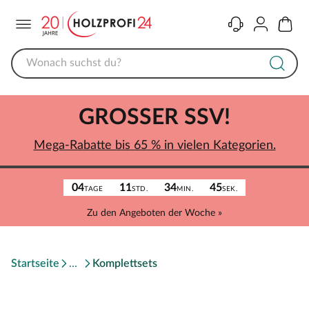
Menü
Kontakt
Konto
Warenk
GROSSER SSV!
Mega-Rabatte bis 65 % in vielen Kategorien.
04
11
34
45
TAGE
STD.
MIN.
SEK.
Zu den Angeboten der Woche »
Startseite
Komplettsets