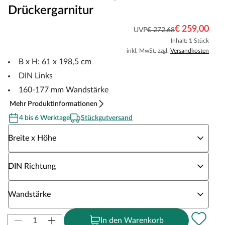
Drückergarnitur
€ 259,00
UVP
€ 272,68
Inhalt: 1 Stück
inkl. MwSt. zzgl.
Versandkosten
B x H: 61 x 198,5 cm
DIN Links
160-177 mm Wandstärke
Mehr Produktinformationen
4 bis 6 Werktage
Stückgutversand
Wähle eine Breite x Höhe
Breite x Höhe
Wähle eine DIN Richtung
DIN Richtung
Wähle eine Wandstärke
Wandstärke
In den Warenkorb