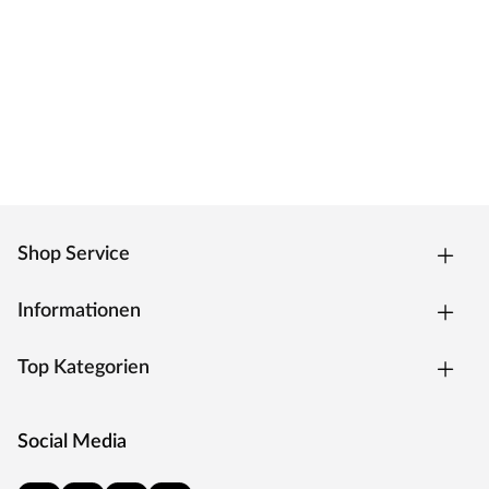
Zarge Weißlack
Moderne Zarge mit Weißlackoberfläche und
Designkante für weiße Zimmertüren.
Oberfläche - Weißlack
Weißlack ist beständig und einfach zu reinigen. Der
Acryllack wird durch UV-Strahlung gehärtet und ist so
sehr robust gegenüber natürlichen
Abnutzungserscheinungen.
Kantenausführung - Designkante
Shop Service
Die Außenkanten sind eckig mit einem abgerundeten
Ende. Dies verleiht der Tür ein klassisches Aussehen und
Informationen
sorgt zugleich für einen fließenden Übergang.
Drückergarnitur Bellina, Edelstahl matt
Top Kategorien
Drückergarnitur in Buntbartausführung mit rundem L-
Form-Griff und runden Klipprosetten, Edelstahl matt.
Social Media
Rosettengarnitur
Eine Drückergarnitur mit geteilter Aufnahme für Drücker-