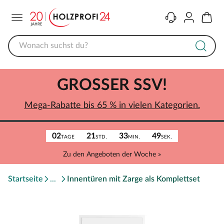
Menü
Kontakt
Konto
Warenk
GROSSER SSV!
Mega-Rabatte bis 65 % in vielen Kategorien.
02
21
33
49
TAGE
STD.
MIN.
SEK.
Zu den Angeboten der Woche »
Startseite
Innentüren mit Zarge als Komplettset