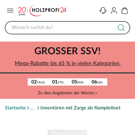
Menü
Kontakt
Konto
Warenk
GROSSER SSV!
Mega-Rabatte bis 65 % in vielen Kategorien.
02
01
05
06
TAGE
STD.
MIN.
SEK.
Zu den Angeboten der Woche »
Startseite
Innentüren mit Zarge als Komplettset