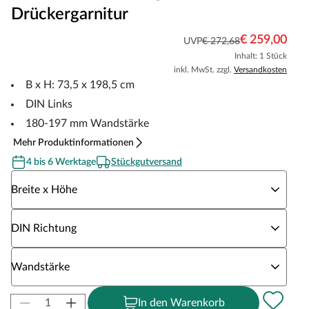
Drückergarnitur
€ 259,00
UVP
€ 272,68
Inhalt: 1 Stück
inkl. MwSt. zzgl.
Versandkosten
B x H: 73,5 x 198,5 cm
DIN Links
180-197 mm Wandstärke
Mehr Produktinformationen
4 bis 6 Werktage
Stückgutversand
Wähle eine Breite x Höhe
Breite x Höhe
Wähle eine DIN Richtung
DIN Richtung
Wähle eine Wandstärke
Wandstärke
In den Warenkorb