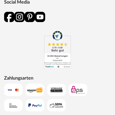
Social Media
und Schlüsselabdeckung. Die Rosetten decken nur die
Bereiche um den Drücker bzw. um das Schlüsselloch ab.
BB-Verriegelung
Das klassische Standardschloss für Zimmertüren.
Oberfläche
Die Garnitur ist mit einer Oberfläche aus Edelstahl
ausgestattet, somit sehr robust und verleiht der Tür ein
hochwertiges Aussehen.
MOSEL TÜREN – das sind Qualitätstüren „Made in
Germany“
Die Entwicklung neuer Produktionsverfahren und die
modernste Fertigungsanlage Europas machen das in
Zahlungsarten
Trierweiler ansässige Unternehmen Mosel Türen
einzigartig. Seit 1996 nutzt der Familienbetrieb sein
Expertenwissen, um moderne Türen zu schaffen. Das
umfangreiche Sortiment deckt alle Wünsche ab:
Designtüren, Stiltüren, Holztüren in verschiedensten
Oberflächen, Farben und Maserungen. Alle Mosel-Türen