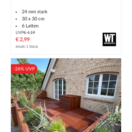
24 mm stark
30 x 30 cm
6 Latten
UVP
€ 4,19
€ 2,99
Inhalt: 1 Stück
-26% UVP