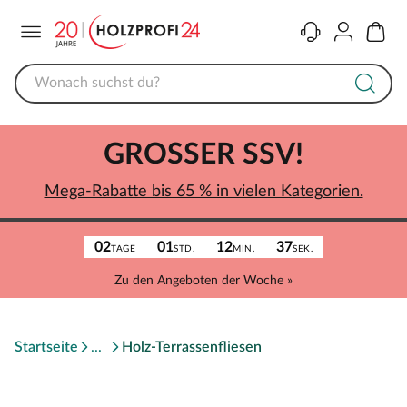
Menü
Kontakt
Konto
Warenk
GROSSER SSV!
Mega-Rabatte bis 65 % in vielen Kategorien.
02
01
12
37
TAGE
STD.
MIN.
SEK.
Zu den Angeboten der Woche »
Startseite
Holz-Terrassenfliesen