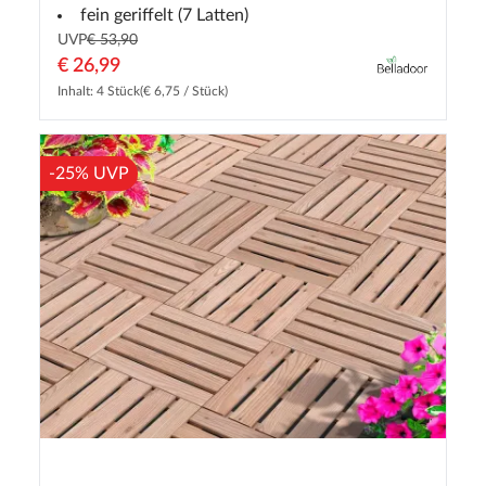
fein geriffelt (7 Latten)
UVP
€ 53,90
€ 26,99
Inhalt: 4 Stück
(€ 6,75 / Stück)
-25% UVP