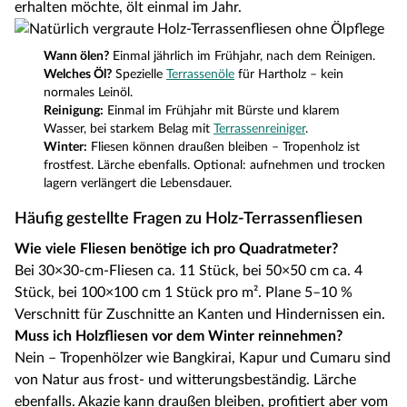
erhalten möchte, ölt einmal im Jahr.
Wann ölen?
Einmal jährlich im Frühjahr, nach dem Reinigen.
Welches Öl?
Spezielle
Terrassenöle
für Hartholz – kein
normales Leinöl.
Reinigung:
Einmal im Frühjahr mit Bürste und klarem
Wasser, bei starkem Belag mit
Terrassenreiniger
.
Winter:
Fliesen können draußen bleiben – Tropenholz ist
frostfest. Lärche ebenfalls. Optional: aufnehmen und trocken
lagern verlängert die Lebensdauer.
Häufig gestellte Fragen zu Holz-Terrassenfliesen
Wie viele Fliesen benötige ich pro Quadratmeter?
Bei 30×30-cm-Fliesen ca. 11 Stück, bei 50×50 cm ca. 4
Stück, bei 100×100 cm 1 Stück pro m². Plane 5–10 %
Verschnitt für Zuschnitte an Kanten und Hindernissen ein.
Muss ich Holzfliesen vor dem Winter reinnehmen?
Nein – Tropenhölzer wie Bangkirai, Kapur und Cumaru sind
von Natur aus frost- und witterungsbeständig. Lärche
ebenfalls. Akazie kann draußen bleiben, profitiert aber vom