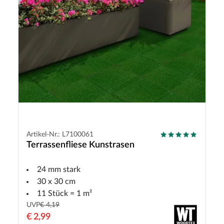
Artikel-Nr.: L7100061
Terrassenfliese Kunstrasen
24 mm stark
30 x 30 cm
11 Stück = 1 m²
UVP
€ 4,19
€ 2,99