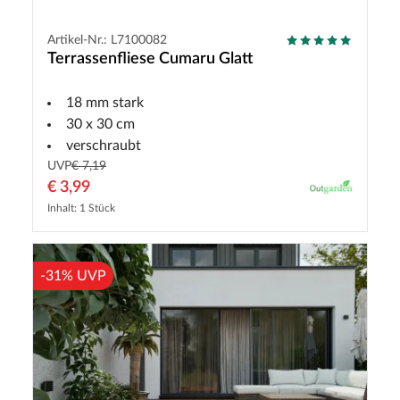
Artikel-Nr.: L7100082
Terrassenfliese Cumaru Glatt
18 mm stark
30 x 30 cm
verschraubt
UVP
€ 7,19
€ 3,99
Inhalt: 1 Stück
-31% UVP