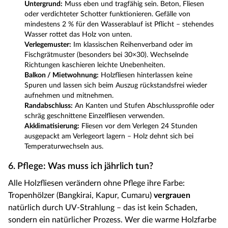
Untergrund:
Muss eben und tragfähig sein. Beton, Fliesen
oder verdichteter Schotter funktionieren. Gefälle von
mindestens 2 % für den Wasserablauf ist Pflicht – stehendes
Wasser rottet das Holz von unten.
Verlegemuster:
Im klassischen Reihenverband oder im
Fischgrätmuster (besonders bei 30×30). Wechselnde
Richtungen kaschieren leichte Unebenheiten.
Balkon / Mietwohnung:
Holzfliesen hinterlassen keine
Spuren und lassen sich beim Auszug rückstandsfrei wieder
aufnehmen und mitnehmen.
Randabschluss:
An Kanten und Stufen Abschlussprofile oder
schräg geschnittene Einzelfliesen verwenden.
Akklimatisierung:
Fliesen vor dem Verlegen 24 Stunden
ausgepackt am Verlegeort lagern – Holz dehnt sich bei
Temperaturwechseln aus.
6. Pflege: Was muss ich jährlich tun?
Alle Holzfliesen verändern ohne Pflege ihre Farbe:
Tropenhölzer (Bangkirai, Kapur, Cumaru)
vergrauen
natürlich durch UV-Strahlung – das ist kein Schaden,
sondern ein natürlicher Prozess. Wer die warme Holzfarbe