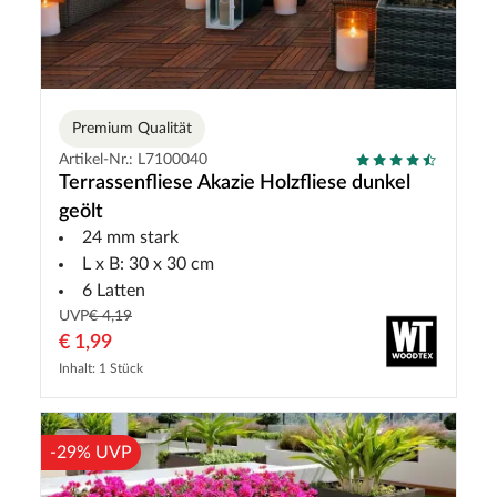
Premium Qualität
Artikel-Nr.: L7100040
Terrassenfliese Akazie Holzfliese dunkel
geölt
24 mm stark
L x B: 30 x 30 cm
6 Latten
UVP
€ 4,19
€ 1,99
Inhalt: 1 Stück
-29% UVP