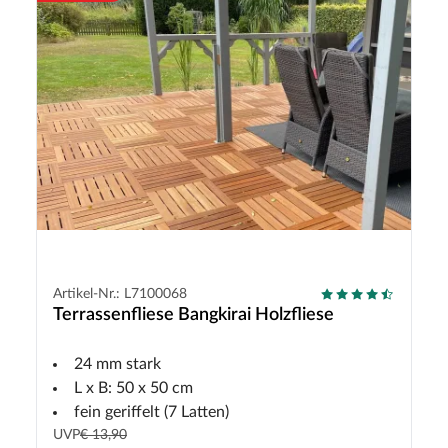
Artikel-Nr.: L7100068
Terrassenfliese Bangkirai Holzfliese
24 mm stark
L x B: 50 x 50 cm
fein geriffelt (7 Latten)
UVP
€ 13,90