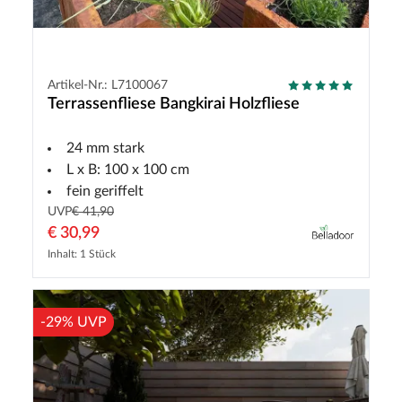
Artikel-Nr.: L7100067
Terrassenfliese Bangkirai Holzfliese
24 mm stark
L x B: 100 x 100 cm
fein geriffelt
UVP
€ 41,90
€ 30,99
Inhalt: 1 Stück
-29% UVP