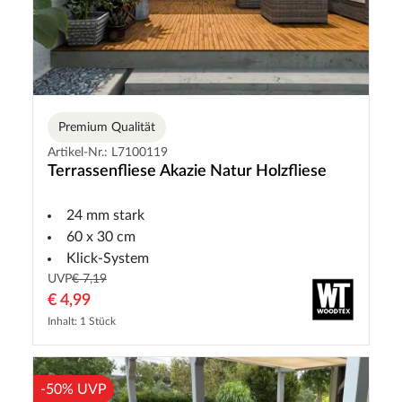
Premium Qualität
Artikel-Nr.: L7100119
Terrassenfliese Akazie Natur Holzfliese
24 mm stark
60 x 30 cm
Klick-System
UVP
€ 7,19
€ 4,99
Inhalt: 1 Stück
-50% UVP