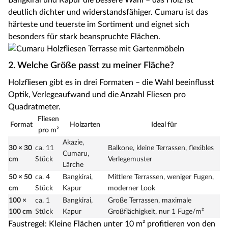
deutlich dichter und widerstandsfähiger. Cumaru ist das
härteste und teuerste im Sortiment und eignet sich
besonders für stark beanspruchte Flächen.
2. Welche Größe passt zu meiner Fläche?
Holzfliesen gibt es in drei Formaten – die Wahl beeinflusst
Optik, Verlegeaufwand und die Anzahl Fliesen pro
Quadratmeter.
Fliesen
Format
Holzarten
Ideal für
pro m²
Akazie,
30 × 30
ca. 11
Balkone, kleine Terrassen, flexibles
Cumaru,
cm
Stück
Verlegemuster
Lärche
50 × 50
ca. 4
Bangkirai,
Mittlere Terrassen, weniger Fugen,
cm
Stück
Kapur
moderner Look
100 ×
ca. 1
Bangkirai,
Große Terrassen, maximale
100 cm
Stück
Kapur
Großflächigkeit, nur 1 Fuge/m²
Faustregel: Kleine Flächen unter 10 m² profitieren von den