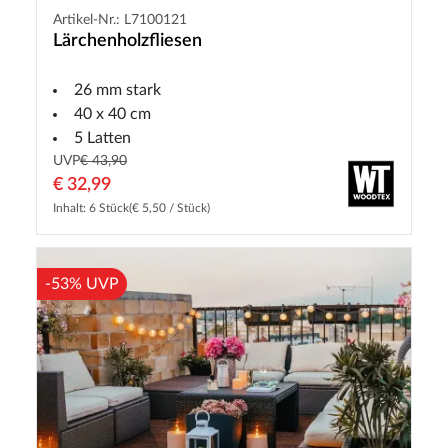
Artikel-Nr.: L7100121
Lärchenholzfliesen
26 mm stark
40 x 40 cm
5 Latten
UVP
€ 43,90
€ 32,99
Inhalt: 6 Stück
(€ 5,50 / Stück)
-53% UVP