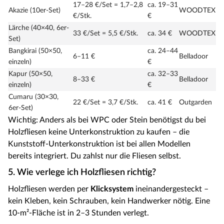
17–28 €/Set = 1,7–2,8
ca. 19–31
Akazie (10er-Set)
WOODTEX
€/Stk.
€
Lärche (40×40, 6er-
33 €/Set = 5,5 €/Stk.
ca. 34 €
WOODTEX
Set)
Bangkirai (50×50,
ca. 24–44
6–11 €
Belladoor
einzeln)
€
Kapur (50×50,
ca. 32–33
8–33 €
Belladoor
einzeln)
€
Cumaru (30×30,
22 €/Set = 3,7 €/Stk.
ca. 41 €
Outgarden
6er-Set)
Wichtig: Anders als bei WPC oder Stein benötigst du bei
Holzfliesen keine Unterkonstruktion zu kaufen – die
Kunststoff-Unterkonstruktion ist bei allen Modellen
bereits integriert. Du zahlst nur die Fliesen selbst.
5. Wie verlege ich Holzfliesen richtig?
Holzfliesen werden per
Klicksystem
ineinandergesteckt –
kein Kleben, kein Schrauben, kein Handwerker nötig. Eine
10-m²-Fläche ist in 2–3 Stunden verlegt.