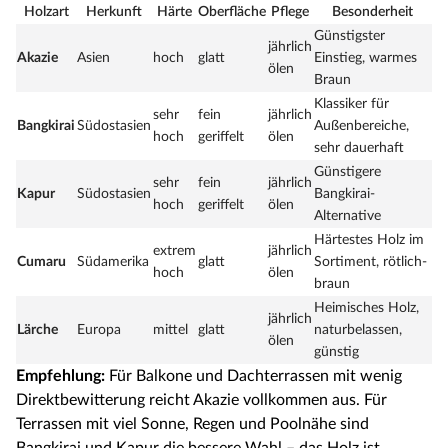
Holzart
Herkunft
Härte
Oberfläche
Pflege
Besonderheit
Günstigster
jährlich
Akazie
Asien
hoch
glatt
Einstieg, warmes
ölen
Braun
Klassiker für
sehr
fein
jährlich
Bangkirai
Südostasien
Außenbereiche,
hoch
geriffelt
ölen
sehr dauerhaft
Günstigere
sehr
fein
jährlich
Kapur
Südostasien
Bangkirai-
hoch
geriffelt
ölen
Alternative
Härtestes Holz im
extrem
jährlich
Cumaru
Südamerika
glatt
Sortiment, rötlich-
hoch
ölen
braun
Heimisches Holz,
jährlich
Lärche
Europa
mittel
glatt
naturbelassen,
ölen
günstig
Empfehlung:
Für Balkone und Dachterrassen mit wenig
Direktbewitterung reicht Akazie vollkommen aus. Für
Terrassen mit viel Sonne, Regen und Poolnähe sind
Bangkirai und Kapur die bessere Wahl – das Holz ist