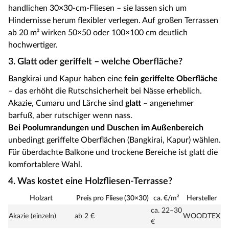
handlichen 30×30-cm-Fliesen – sie lassen sich um
Hindernisse herum flexibler verlegen. Auf großen Terrassen
ab 20 m² wirken 50×50 oder 100×100 cm deutlich
hochwertiger.
3. Glatt oder geriffelt – welche Oberfläche?
Bangkirai und Kapur haben eine
fein geriffelte Oberfläche
– das erhöht die Rutschsicherheit bei Nässe erheblich.
Akazie, Cumaru und Lärche sind
glatt
– angenehmer
barfuß, aber rutschiger wenn nass.
Bei Poolumrandungen und Duschen im Außenbereich
unbedingt geriffelte Oberflächen (Bangkirai, Kapur) wählen.
Für überdachte Balkone und trockene Bereiche ist glatt die
komfortablere Wahl.
4. Was kostet eine Holzfliesen-Terrasse?
Holzart
Preis pro Fliese (30×30)
ca. €/m²
Hersteller
ca. 22–30
Akazie (einzeln)
ab 2 €
WOODTEX
€