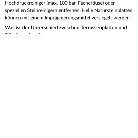
Hochdruckreiniger (max. 100 bar, Fächerdüse) oder
speziellen Steinreinigern entfernen. Helle Natursteinplatten
können mit einem Imprägnierungsmittel versiegelt werden.
Was ist der Unterschied zwischen Terrassenplatten und
Pflastersteinen?
Terrassenplatten sind flächig und haben meist ein Format
von mindestens 40 × 40 cm – sie wirken großzügig und
modern. Pflastersteine sind kleiner und werden vorwiegend
für Einfahrten, Wege und öffentliche Flächen verwendet.
Pflaster ist in der Regel lastabgetragener und belastbarer.
Wie viele Terrassenplatten brauche ich?
Fläche in m² berechnen, dann 5–10 % Verschnitt
aufschlagen. Beispiel: 20 m² Terrasse → 21–22 m²
bestellen. Bei gemusterten Verlegearten (Fischgrät, Versatz)
lieber 10–15 % Puffer einkalkulieren.
Was kosten Terrassenplatten?
Betonplatten starten ab ca. 10–15 €/m², Feinsteinzeug liegt