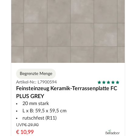
Begrenzte Menge
Artikel-Nr.: L7900594
Feinsteinzeug Keramik-Terrassenplatte FC
PLUS GREY
20 mm stark
L x B: 59,5 x 59,5 cm
rutschfest (R11)
UVP
€ 29,90
€ 10,99