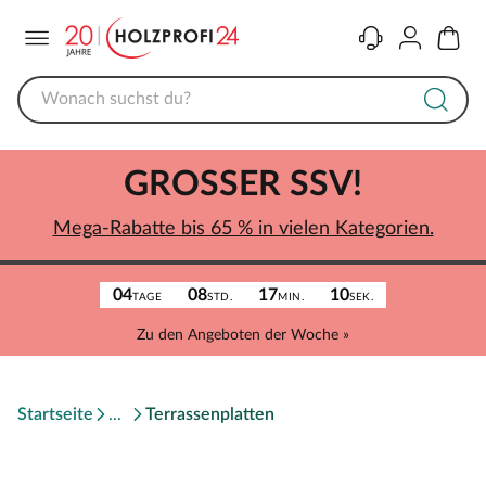
Menü
Kontakt
Konto
Warenk
GROSSER SSV!
Mega-Rabatte bis 65 % in vielen Kategorien.
04
08
17
10
TAGE
STD.
MIN.
SEK.
Zu den Angeboten der Woche »
Startseite
Terrassenplatten