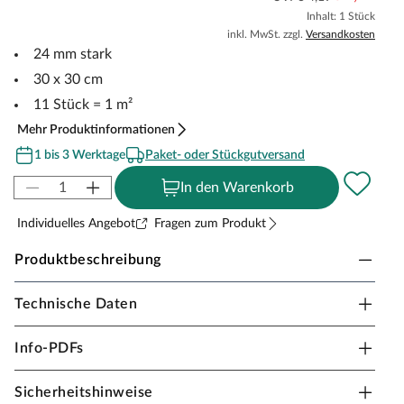
Inhalt: 1 Stück
inkl. MwSt. zzgl.
Versandkosten
24 mm stark
30 x 30 cm
11 Stück = 1 m²
Mehr Produktinformationen
1 bis 3 Werktage
Paket- oder Stückgutversand
In den Warenkorb
Individuelles Angebot
Fragen zum Produkt
Produktbeschreibung
Technische Daten
Kunstrasen-Terrassenfliesen
Mit dieser Kunstrasen-Terrassenfliese erstrahlen Balkon
Info-PDFs
oder Terrasse das ganze Jahr über in sattem Grün.
Die pflegeleichten Terrassenfliesen trotzen allen
Sicherheitshinweise
Witterungseinflüssen und sind barfußfreundlich sowie