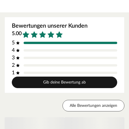
rutschfest.
Die Montage gelingt durch eine
Schnellverriegelungsfunktion werkzeuglos und
Bewertungen unserer Kunden
kinderleicht. So verleihst Du Balkon oder Terrasse mit
5.00
wenigen Klicks einen komplett neuen Look.
Übrigens: Per Klick-System können die Fliesen mit
5
anderen Terrassenfliesen, die mit dem gleichen System
4
ausgestattet sind, kombiniert werden.
3
2
Rutschfest
UV-beständig
1
Feuchtigkeitsbeständig
Gib deine Bewertung ab
Barfußfreundlich
Pflegeleicht
Einfache, wekzeuglose Montage per Klick-System.
Alle Bewertungen anzeigen
Pflegeleicht
Kombinierbar mit anderen Terrassenfliesen