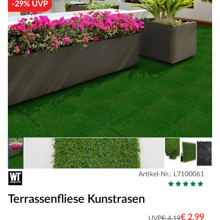
-29% UVP
Artikel-Nr.: L7100061
Terrassenfliese Kunstrasen
€ 2,99
UVP
€ 4,19