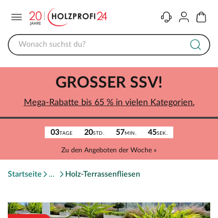
Menü
Kontakt
Konto
Warenk
GROSSER SSV!
Mega-Rabatte bis 65 % in vielen Kategorien.
03
20
57
45
TAGE
STD.
MIN.
SEK.
Zu den Angeboten der Woche »
Startseite
Holz-Terrassenfliesen