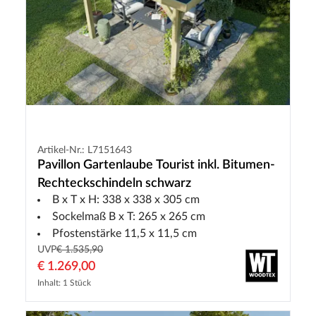
Artikel-Nr.: L7151643
Pavillon Gartenlaube Tourist inkl. Bitumen-
Rechteckschindeln schwarz
B x T x H: 338 x 338 x 305 cm
Sockelmaß B x T: 265 x 265 cm
Pfostenstärke 11,5 x 11,5 cm
UVP
€ 1.535,90
€ 1.269,00
Inhalt: 1 Stück