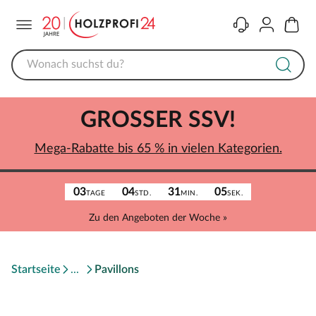
Menü
Kontakt
Konto
Warenk
GROSSER SSV!
Mega-Rabatte bis 65 % in vielen Kategorien.
03
04
31
05
TAGE
STD.
MIN.
SEK.
Zu den Angeboten der Woche »
Startseite
Pavillons