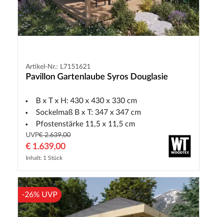
Artikel-Nr.: L7151621
Pavillon Gartenlaube Syros Douglasie
B x T x H: 430 x 430 x 330 cm
Sockelmaß B x T: 347 x 347 cm
Pfostenstärke 11,5 x 11,5 cm
UVP
€ 2.639,00
€ 1.639,00
Inhalt: 1 Stück
-26% UVP