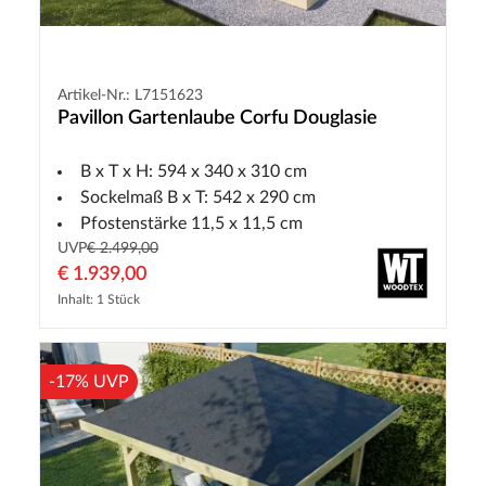
Artikel-Nr.: L7151623
Pavillon Gartenlaube Corfu Douglasie
B x T x H: 594 x 340 x 310 cm
Sockelmaß B x T: 542 x 290 cm
Pfostenstärke 11,5 x 11,5 cm
UVP
€ 2.499,00
€ 1.939,00
Inhalt: 1 Stück
-17% UVP