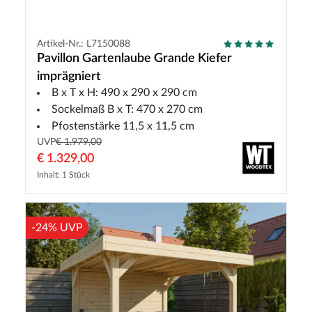
Artikel-Nr.: L7150088
Pavillon Gartenlaube Grande Kiefer
imprägniert
B x T x H: 490 x 290 x 290 cm
Sockelmaß B x T: 470 x 270 cm
Pfostenstärke 11,5 x 11,5 cm
UVP
€ 1.979,00
€ 1.329,00
Inhalt: 1 Stück
-24% UVP