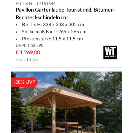
Artikel-Nr.: L7151644
Pavillon Gartenlaube Tourist inkl. Bitumen-
Rechteckschindeln rot
B x T x H: 338 x 338 x 305 cm
Sockelmaß B x T: 265 x 265 cm
Pfostenstärke 11,5 x 11,5 cm
UVP
€ 1.535,90
€ 1.269,00
Inhalt: 1 Stück
-38% UVP