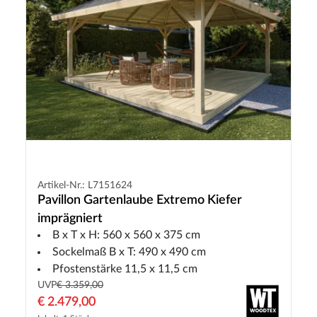
Artikel-Nr.: L7151624
Pavillon Gartenlaube Extremo Kiefer
imprägniert
B x T x H: 560 x 560 x 375 cm
Sockelmaß B x T: 490 x 490 cm
Pfostenstärke 11,5 x 11,5 cm
UVP
€ 3.359,00
€ 2.479,00