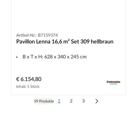
Artikel-Nr.: B7159374
Pavillon Lenna 16,6 m² Set 309 hellbraun
B x T x H: 628 x 340 x 245 cm
€ 6.154,80
Inhalt: 1 Stück
1
2
3
59 Produkte