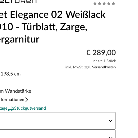
et Elegance 02 Weißlack
0 - Türblatt, Zarge,
rgarnitur
€ 289,00
Inhalt: 1 Stück
inkl. MwSt. zzgl.
Versandkosten
x 198,5 cm
s
m Wandstärke
nformationen
tage
Stückgutversand
eite x Höhe
N Richtung