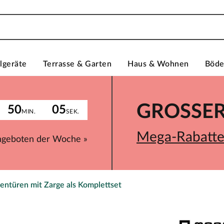
lgeräte
Terrasse & Garten
Haus & Wohnen
Böd
GROSSER 
50
05
MIN.
SEK.
Mega-Rabatte 
ngeboten der Woche »
entüren mit Zarge als Komplettset