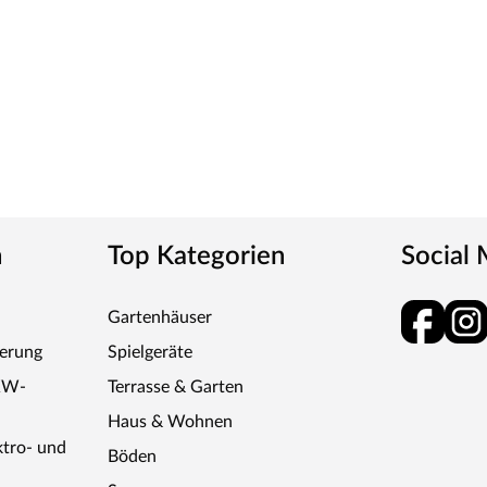
ck wird durch UV-Strahlung gehärtet und ist so sehr
ies verleiht der Tür ein klassisches Aussehen und
tt
m-Griff und runden Klipprosetten, Edelstahl
n
Top Kategorien
Social
Gartenhäuser
und Schlüsselabdeckung. Die Rosetten decken nur die
ferung
Spielgeräte
KW-
Terrasse & Garten
Haus & Wohnen
ktro- und
Böden
tet, somit sehr robust und verleiht der Tür ein