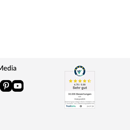
 Media