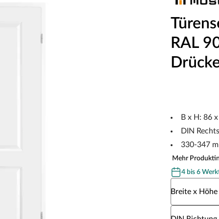
Türens
RAL 901
Drücke
B x H: 86 
DIN Recht
330-347 m
Mehr Produkti
4 bis 6 Werk
Wähle eine Br
Breite x Höhe
Wähle eine DI