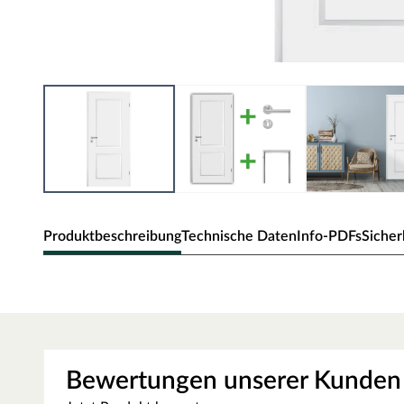
Produktbeschreibung
Technische Daten
Info-PDFs
Sicher
Zimmertür Elegance 02
Klassische Zimmertür mit Weißlack und Rundkante.
Oberfläche - Weißlack
Bewertungen unserer Kunden
Diese Weißlack-Oberfläche ist im Weißton RAL 9010 (Reinw
der ein weicheres und gedeckteres Weiß ausweist. Durch die