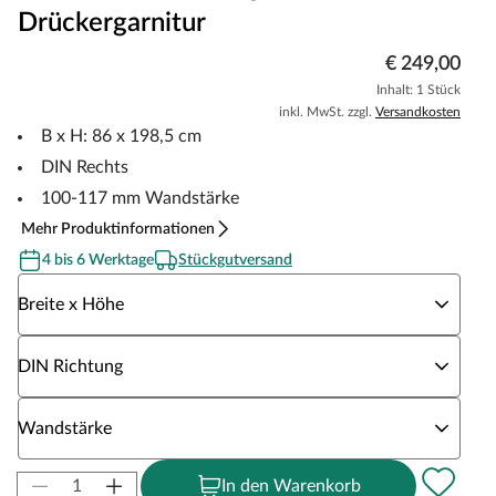
Drückergarnitur
€ 249,00
Inhalt: 1 Stück
inkl. MwSt. zzgl.
Versandkosten
B x H: 86 x 198,5 cm
DIN Rechts
100-117 mm Wandstärke
Mehr Produktinformationen
4 bis 6 Werktage
Stückgutversand
Wähle eine Breite x Höhe
Breite x Höhe
Wähle eine DIN Richtung
DIN Richtung
Wähle eine Wandstärke
Wandstärke
In den Warenkorb