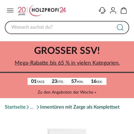
Menü
Kontakt
Konto
Warenk
GROSSER SSV!
Mega-Rabatte bis 65 % in vielen Kategorien.
01
23
57
16
TAGE
STD.
MIN.
SEK.
Zu den Angeboten der Woche »
Startseite
Innentüren mit Zarge als Komplettset