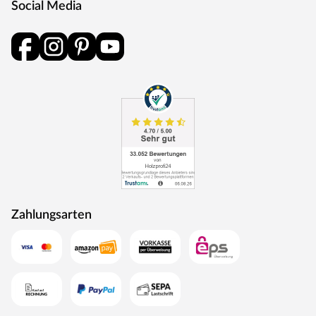
Social Media
und Schlüsselabdeckung. Die Rosetten decken nur die
Bereiche um den Drücker bzw. um das Schlüsselloch ab.
BB-Verriegelung
Das klassische Standardschloss für Zimmertüren.
Oberfläche
Die Garnitur ist mit einer Oberfläche aus Edelstahl
ausgestattet, somit sehr robust und verleiht der Tür ein
hochwertiges Aussehen.
MOSEL TÜREN – das sind Qualitätstüren „Made in
Germany“
Die Entwicklung neuer Produktionsverfahren und die
modernste Fertigungsanlage Europas machen das in
Zahlungsarten
Trierweiler ansässige Unternehmen Mosel Türen
einzigartig. Seit 1996 nutzt der Familienbetrieb sein
Expertenwissen, um moderne Türen zu schaffen. Das
umfangreiche Sortiment deckt alle Wünsche ab:
Designtüren, Stiltüren, Holztüren in verschiedensten
Oberflächen, Farben und Maserungen. Alle Mosel-Türen