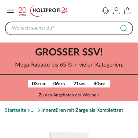
Menü
Kontakt
Konto
Warenk
GROSSER SSV!
Mega-Rabatte bis 65 % in vielen Kategorien.
03
06
21
40
TAGE
STD.
MIN.
SEK.
Zu den Angeboten der Woche »
Startseite
Innentüren mit Zarge als Komplettset