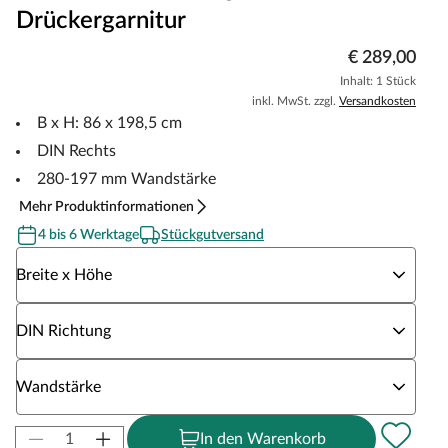
Drückergarnitur
€ 289,00
Inhalt: 1 Stück
inkl. MwSt. zzgl.
Versandkosten
B x H: 86 x 198,5 cm
DIN Rechts
280-197 mm Wandstärke
Mehr Produktinformationen
4 bis 6 Werktage
Stückgutversand
Wähle eine Breite x Höhe
Breite x Höhe
Wähle eine DIN Richtung
DIN Richtung
Wähle eine Wandstärke
Wandstärke
In den Warenkorb