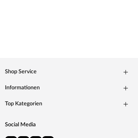
Zarge Weißlack
Moderne Zarge mit Weißlackoberfläche und
Designkante für weiße Zimmertüren.
Oberfläche - Weißlack
Weißlack ist beständig und einfach zu reinigen. Der
Acryllack wird durch UV-Strahlung gehärtet und ist so
sehr robust gegenüber natürlichen
Abnutzungserscheinungen.
Kantenausführung - Designkante
Shop Service
Die Außenkanten sind eckig mit einem abgerundeten
Ende. Dies verleiht der Tür ein klassisches Aussehen und
Informationen
sorgt zugleich für einen fließenden Übergang.
Drückergarnitur Bellina, Edelstahl matt
Top Kategorien
Drückergarnitur in Buntbartausführung mit rundem L-
Form-Griff und runden Klipprosetten, Edelstahl matt.
Social Media
Rosettengarnitur
Eine Drückergarnitur mit geteilter Aufnahme für Drücker-