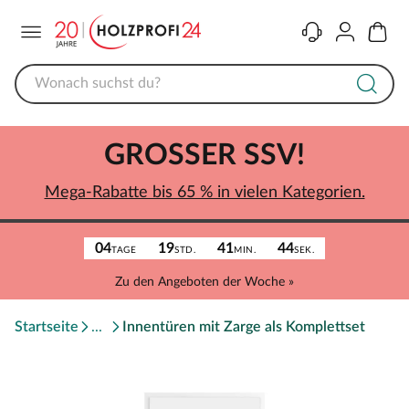
Menü
Kontakt
Konto
Warenk
GROSSER SSV!
Mega-Rabatte bis 65 % in vielen Kategorien.
04
19
41
44
TAGE
STD.
MIN.
SEK.
Zu den Angeboten der Woche »
Startseite
Innentüren mit Zarge als Komplettset