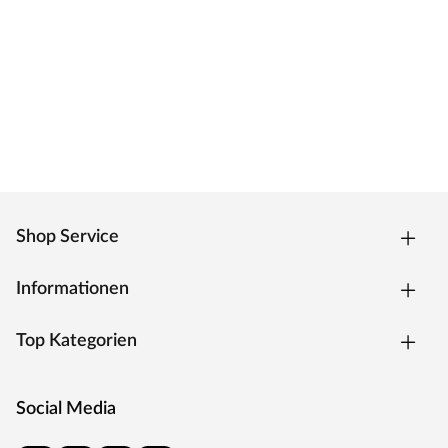
Moderne Zarge mit Weißlackoberfläche und
Designkante für weiße Zimmertüren.
Oberfläche - Weißlack
Weißlack ist beständig und einfach zu reinigen. Der
Acryllack wird durch UV-Strahlung gehärtet und ist so
sehr robust gegenüber natürlichen
Abnutzungserscheinungen.
Kantenausführung - Designkante
Die Außenkanten sind eckig mit einem abgerundeten
Ende. Dies verleiht der Tür ein klassisches Aussehen und
Shop Service
sorgt zugleich für einen fließenden Übergang.
Drückergarnitur Bellina, Edelstahl matt
Informationen
Drückergarnitur in Buntbartausführung mit rundem L-
Form-Griff und runden Klipprosetten, Edelstahl matt.
Top Kategorien
Rosettengarnitur
Eine Drückergarnitur mit geteilter Aufnahme für Drücker-
Social Media
und Schlüsselabdeckung. Die Rosetten decken nur die
Bereiche um den Drücker bzw. um das Schlüsselloch ab.