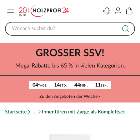
Menü
Kontakt
Konto
Warenk
GROSSER SSV!
Mega-Rabatte bis 65 % in vielen Kategorien.
04
14
44
11
TAGE
STD.
MIN.
SEK.
Zu den Angeboten der Woche »
Startseite
Innentüren mit Zarge als Komplettset