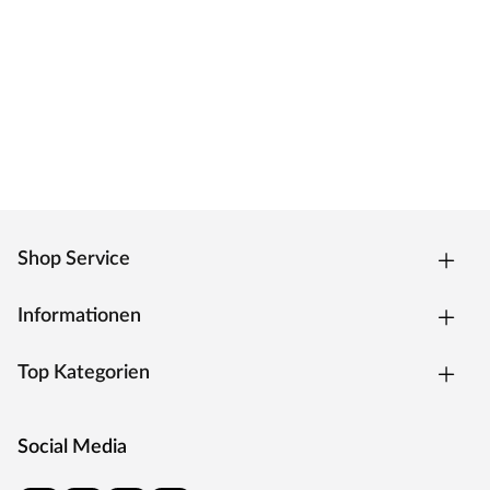
Moderne Zarge mit Weißlackoberfläche und
Designkante für weiße Zimmertüren.
Oberfläche - Weißlack
Weißlack ist beständig und einfach zu reinigen. Der
Acryllack wird durch UV-Strahlung gehärtet und ist so
sehr robust gegenüber natürlichen
Abnutzungserscheinungen.
Kantenausführung - Designkante
Die Außenkanten sind eckig mit einem abgerundeten
Ende. Dies verleiht der Tür ein klassisches Aussehen und
Shop Service
sorgt zugleich für einen fließenden Übergang.
Drückergarnitur Bellina, Edelstahl matt
Informationen
Drückergarnitur in Buntbartausführung mit rundem L-
Form-Griff und runden Klipprosetten, Edelstahl matt.
Top Kategorien
Rosettengarnitur
Eine Drückergarnitur mit geteilter Aufnahme für Drücker-
Social Media
und Schlüsselabdeckung. Die Rosetten decken nur die
Bereiche um den Drücker bzw. um das Schlüsselloch ab.