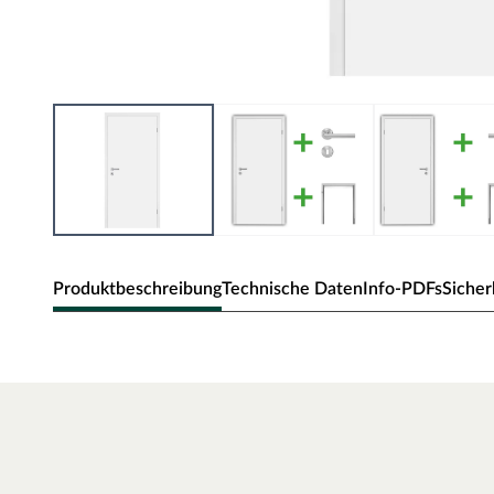
Produktbeschreibung
Technische Daten
Info-PDFs
Sicher
Zimmertür Alba
Klassische Zimmertür mit Weißlack und Eckkante.
Oberfläche - Weißlack
Weißlack ist beständig und einfach zu reinigen. Der Acrylla
robust gegenüber natürlichen Abnutzungserscheinungen.