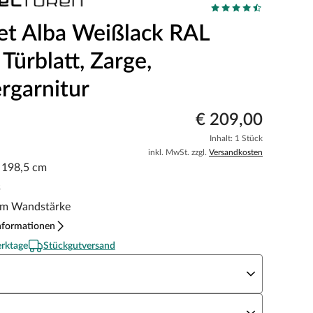
et Alba Weißlack RAL
Türblatt, Zarge,
rgarnitur
€ 209,00
Inhalt: 1 Stück
inkl. MwSt. zzgl.
Versandkosten
x 198,5 cm
s
m Wandstärke
nformationen
erktage
Stückgutversand
eite x Höhe
N Richtung