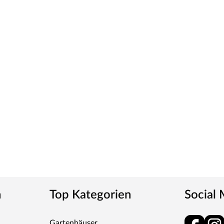
wählten Weißton und seine detaillierte
erschiedenen Weißtöne zu machen, empfehlen wir
eine präzise Tonbestimmung und einen direkten
ies verleiht der Tür ein klassisches Aussehen und
tt
m-Griff und runden Klipprosetten, Edelstahl
und Schlüsselabdeckung. Die Rosetten decken nur die
n
Top Kategorien
Social
tet, somit sehr robust und verleiht der Tür ein
Gartenhäuser