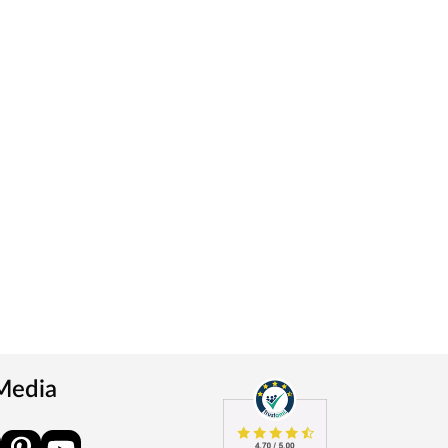
 Media