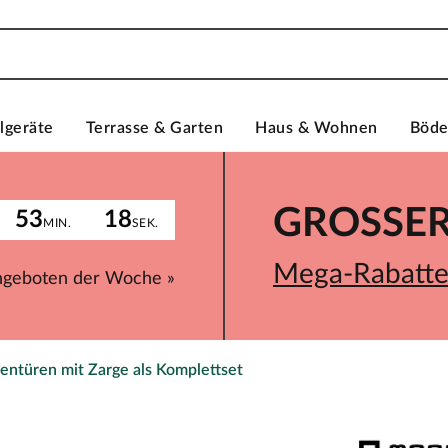
lgeräte
Terrasse & Garten
Haus & Wohnen
Böd
GROSSER 
53
18
MIN.
SEK.
Mega-Rabatte 
ngeboten der Woche »
entüren mit Zarge als Komplettset