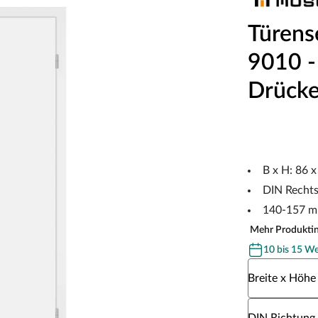
Türens
9010 - 
Drücke
B x H: 86 
DIN Recht
140-157 m
Mehr Produkti
10 bis 15 W
Wähle eine Br
Breite x Höhe
Wähle eine DI