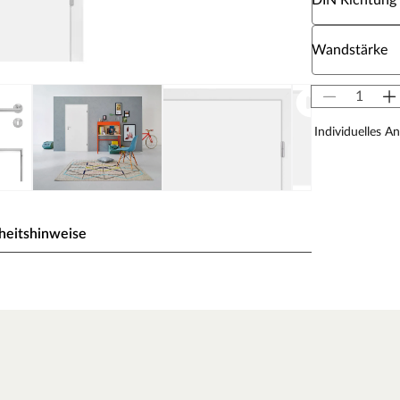
DIN Richtung
Wähle eine W
Wandstärke
Individuelles A
heitshinweise
ck wird durch UV-Strahlung gehärtet und ist so sehr