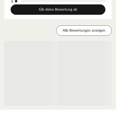
1
geringes Türgewicht und ermöglicht eine einfache
Handhabung im Alltag.
Gib deine Bewertung ab
Zarge Weißlack
Moderne Zarge mit Weißlackoberfläche und
Alle Bewertungen anzeigen
Designkante für weiße Zimmertüren.
Oberfläche - Weißlack
Diese Weißlack-Oberfläche ist im Weißton RAL 9010
(Reinweiß) gehalten, einem der gebräuchlichsten
Weißtöne, der ein weicheres und gedeckteres Weiß
ausweist. Durch die milde Note des Tons fügt sich die
Oberfläche ideal in klassische oder farbenreiche
Innenräume ein und sorgt für einen angenehmen,
neutralen Ausgleich. Der makellose Auftrag dank des
innovativen Walz- und Spritzverfahrens ermöglicht einen
besonders einheitlichen Überzug. Das Ergebnis ist eine
seidenmatte Weißlack-Oberfläche.
Die Tatsache, dass Weiß nicht gleich Weiß ist, solltest Du
beim Türenkauf unbedingt beachten. Computer-, Tablet-