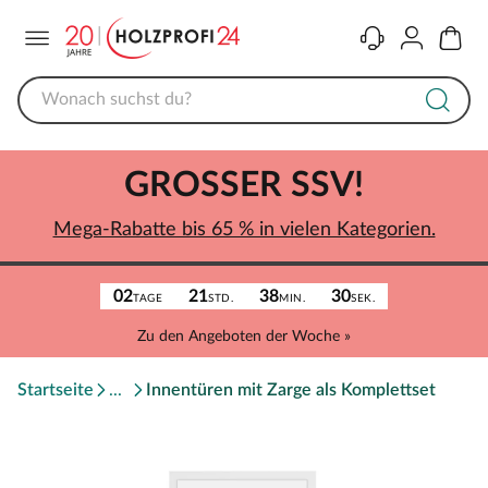
Menü
Kontakt
Konto
Warenk
GROSSER SSV!
Mega-Rabatte bis 65 % in vielen Kategorien.
02
21
38
30
TAGE
STD.
MIN.
SEK.
Zu den Angeboten der Woche »
Startseite
Innentüren mit Zarge als Komplettset