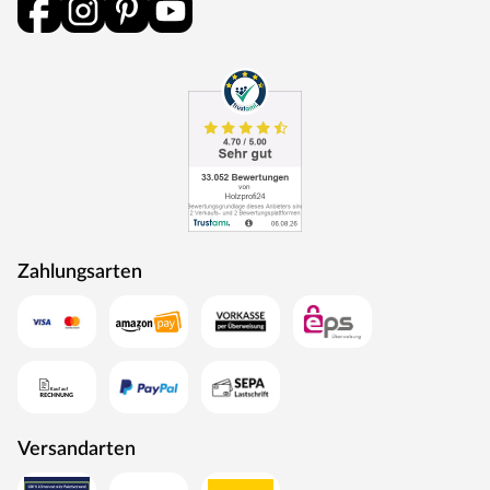
durchlaufen eine Qualitätskontrolle, in der Langlebigkeit
durch Dauerfunktionstests geprüft wird. Darüber hinaus
spielt Umweltschutz eine große Rolle im Unternehmen.
Rohstoffe werden aus nachhaltiger Waldbewirtschaftung
bezogen, und Holzabfälle fließen über ein Heizkraftwerk
als Energie zurück in den Produktionskreislauf.
Zahlungsarten
Versandarten