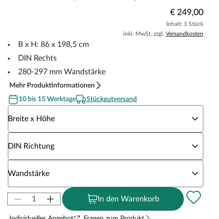
€ 249,00
Inhalt: 1 Stück
inkl. MwSt. zzgl.
Versandkosten
B x H: 86 x 198,5 cm
DIN Rechts
280-297 mm Wandstärke
Mehr Produktinformationen
10 bis 15 Werktage
Stückgutversand
Wähle eine Breite x Höhe
Breite x Höhe
Wähle eine DIN Richtung
DIN Richtung
Wähle eine Wandstärke
Wandstärke
In den Warenkorb
Individuelles Angebot
Fragen zum Produkt