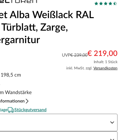
et Alba Weißlack RAL
Türblatt, Zarge,
rgarnitur
€ 219,00
UVP
€ 239,00
Inhalt: 1 Stück
inkl. MwSt. zzgl.
Versandkosten
x 198,5 cm
s
m Wandstärke
nformationen
tage
Stückgutversand
eite x Höhe
N Richtung