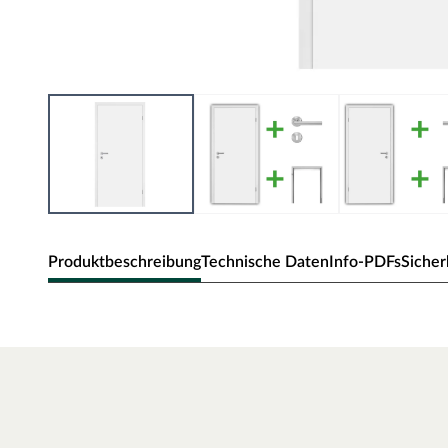
Produktbeschreibung
Technische Daten
Info-PDFs
Sicher
Zimmertür Alba
Klassische Zimmertür mit Weißlack und Eckkante.
Oberfläche - Weißlack
Weißlack ist beständig und einfach zu reinigen. Der Acrylla
robust gegenüber natürlichen Abnutzungserscheinungen.