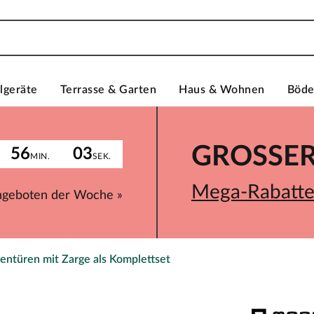
lgeräte
Terrasse & Garten
Haus & Wohnen
Böd
GROSSER 
56
03
MIN.
SEK.
Mega-Rabatte 
ngeboten der Woche »
entüren mit Zarge als Komplettset