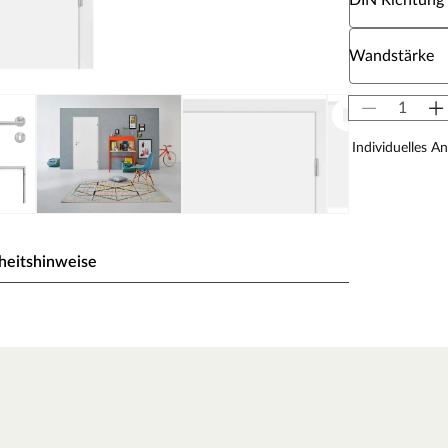
DIN Richtung
Wähle eine W
Wandstärke
Individuelles A
heitshinweise
ck wird durch UV-Strahlung gehärtet und ist so sehr