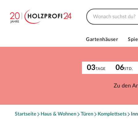
Gartenhäuser
Spie
03
06
TAGE
STD.
Zu den A
Startseite
Haus & Wohnen
Türen
Komplettsets
Inn