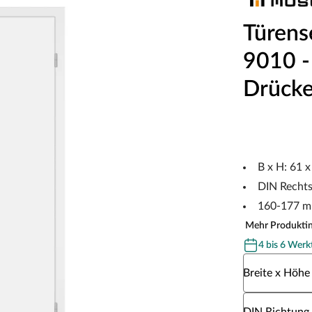
Türens
9010 - 
Drücke
B x H: 61 
DIN Recht
160-177 m
Mehr Produkti
4 bis 6 Werk
Wähle eine Br
Breite x Höhe
Wähle eine DI