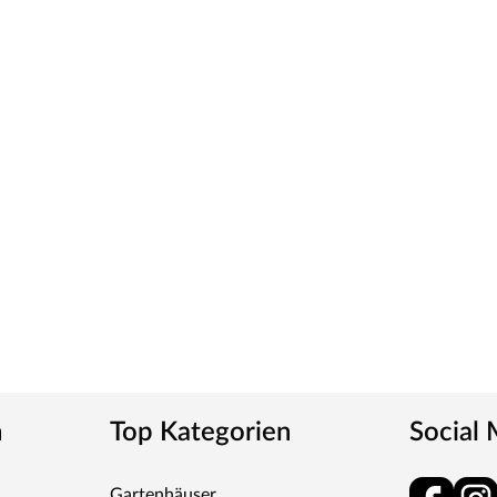
wählten Weißton und seine detaillierte
erschiedenen Weißtöne zu machen, empfehlen wir
eine präzise Tonbestimmung und einen direkten
ies verleiht der Tür ein klassisches Aussehen und
tt
m-Griff und runden Klipprosetten, Edelstahl
und Schlüsselabdeckung. Die Rosetten decken nur die
n
Top Kategorien
Social
tet, somit sehr robust und verleiht der Tür ein
Gartenhäuser