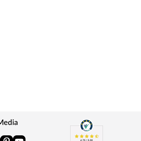
 Media