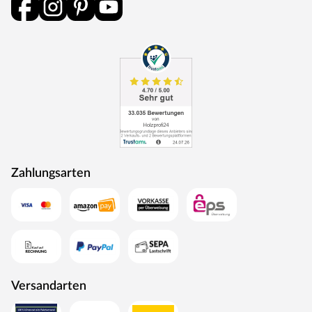
durchlaufen eine Qualitätskontrolle, in der Langlebigkeit
durch Dauerfunktionstests geprüft wird. Darüber hinaus
spielt Umweltschutz eine große Rolle im Unternehmen.
Rohstoffe werden aus nachhaltiger Waldbewirtschaftung
bezogen, und Holzabfälle fließen über ein Heizkraftwerk
als Energie zurück in den Produktionskreislauf.
Zahlungsarten
Versandarten