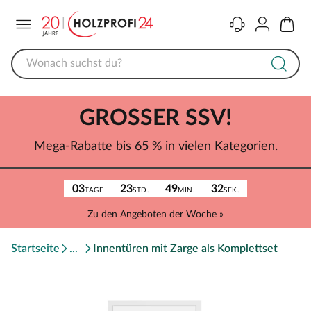
Menü
Kontakt
Konto
Warenk
GROSSER SSV!
Mega-Rabatte bis 65 % in vielen Kategorien.
03
23
49
32
TAGE
STD.
MIN.
SEK.
Zu den Angeboten der Woche »
Startseite
Innentüren mit Zarge als Komplettset