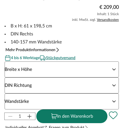
€ 209,00
Inhalt: 1 Stück
inkl. MwSt. zzgl.
Versandkosten
B x H: 61 x 198,5 cm
DIN Rechts
140-157 mm Wandstärke
Mehr Produktinformationen
4 bis 6 Werktage
Stückgutversand
Wähle eine Breite x Höhe
Breite x Höhe
Wähle eine DIN Richtung
DIN Richtung
Wähle eine Wandstärke
Wandstärke
In den Warenkorb
Individuelles Angebot
Fragen zum Produkt