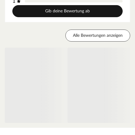
1
geringes Türgewicht und ermöglicht eine einfache
Handhabung im Alltag.
Gib deine Bewertung ab
Zarge Weißlack
Moderne Zarge mit Weißlackoberfläche und
Alle Bewertungen anzeigen
Designkante für weiße Zimmertüren.
Oberfläche - Weißlack
Diese Weißlack-Oberfläche ist im Weißton RAL 9010
(Reinweiß) gehalten, einem der gebräuchlichsten
Weißtöne, der ein weicheres und gedeckteres Weiß
ausweist. Durch die milde Note des Tons fügt sich die
Oberfläche ideal in klassische oder farbenreiche
Innenräume ein und sorgt für einen angenehmen,
neutralen Ausgleich. Der makellose Auftrag dank des
innovativen Walz- und Spritzverfahrens ermöglicht einen
besonders einheitlichen Überzug. Das Ergebnis ist eine
seidenmatte Weißlack-Oberfläche.
Die Tatsache, dass Weiß nicht gleich Weiß ist, solltest Du
beim Türenkauf unbedingt beachten. Computer-, Tablet-