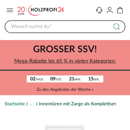
Menü
Kontakt
Konto
Warenk
GROSSER SSV!
Mega-Rabatte bis 65 % in vielen Kategorien.
02
09
21
15
TAGE
STD.
MIN.
SEK.
Zu den Angeboten der Woche »
Startseite
Innentüren mit Zarge als Komplettset