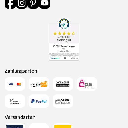
durchlaufen eine Qualitätskontrolle, in der Langlebigkeit
durch Dauerfunktionstests geprüft wird. Darüber hinaus
spielt Umweltschutz eine große Rolle im Unternehmen.
Rohstoffe werden aus nachhaltiger Waldbewirtschaftung
bezogen, und Holzabfälle fließen über ein Heizkraftwerk
als Energie zurück in den Produktionskreislauf.
Zahlungsarten
Versandarten