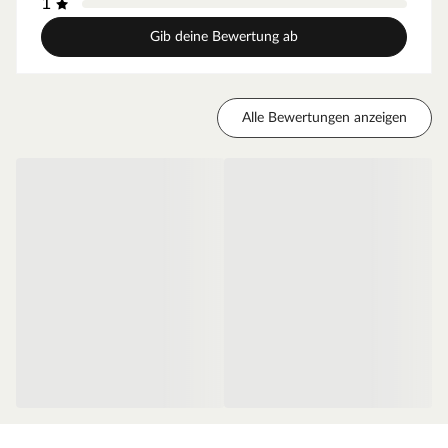
1
geringes Türgewicht und ermöglicht eine einfache
Handhabung im Alltag.
Gib deine Bewertung ab
Zarge Weißlack
Moderne Zarge mit Weißlackoberfläche und
Alle Bewertungen anzeigen
Designkante für weiße Zimmertüren.
Oberfläche - Weißlack
Diese Weißlack-Oberfläche ist im Weißton RAL 9010
(Reinweiß) gehalten, einem der gebräuchlichsten
Weißtöne, der ein weicheres und gedeckteres Weiß
ausweist. Durch die milde Note des Tons fügt sich die
Oberfläche ideal in klassische oder farbenreiche
Innenräume ein und sorgt für einen angenehmen,
neutralen Ausgleich. Der makellose Auftrag dank des
innovativen Walz- und Spritzverfahrens ermöglicht einen
besonders einheitlichen Überzug. Das Ergebnis ist eine
seidenmatte Weißlack-Oberfläche.
Die Tatsache, dass Weiß nicht gleich Weiß ist, solltest Du
beim Türenkauf unbedingt beachten. Computer-, Tablet-