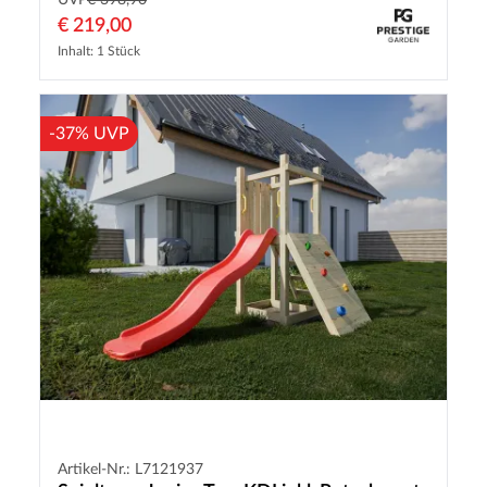
UVP
€ 398,90
€ 219,00
Inhalt: 1 Stück
-37% UVP
Artikel-Nr.: L7121937