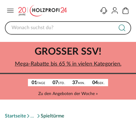
Menü
Kontakt
Konto
Warenk
GROSSER SSV!
Mega-Rabatte bis 65 % in vielen Kategorien.
01
07
37
04
TAGE
STD.
MIN.
SEK.
Zu den Angeboten der Woche »
Startseite
Spieltürme