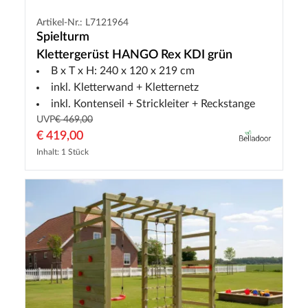
Artikel-Nr.: L7121964
Spielturm
Klettergerüst HANGO Rex KDI grün
B x T x H: 240 x 120 x 219 cm
inkl. Kletterwand + Kletternetz
inkl. Kontenseil + Strickleiter + Reckstange
UVP
€ 469,00
€ 419,00
Inhalt: 1 Stück