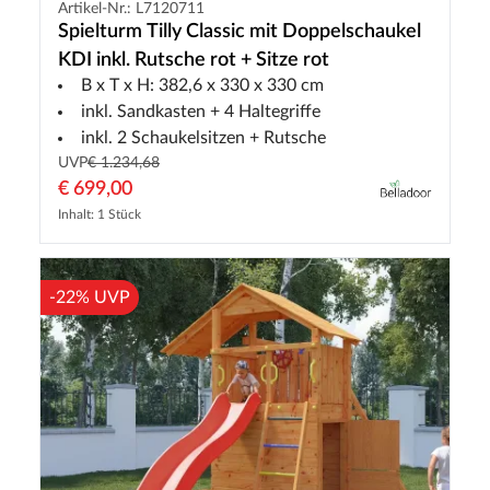
Artikel-Nr.: L7120711
Spielturm Tilly Classic mit Doppelschaukel
KDI inkl. Rutsche rot + Sitze rot
B x T x H: 382,6 x 330 x 330 cm
inkl. Sandkasten + 4 Haltegriffe
inkl. 2 Schaukelsitzen + Rutsche
UVP
€ 1.234,68
€ 699,00
Inhalt: 1 Stück
-22% UVP