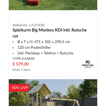
Artikel-Nr.: L7121430
Spielturm Big Monkey KDI inkl. Rutsche
rot
B x T x H: 471 x 302 x 290,5 cm
120 cm Podesthöhe
inkl. Periskop + Telefon + Rutsche
UVP
€ 1.148,90
€ 579,00
Inhalt: 1 Stück
-50% UVP