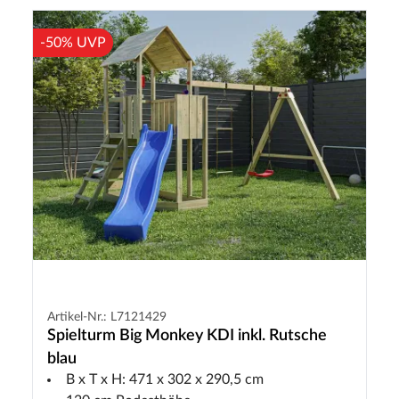
-50% UVP
Artikel-Nr.: L7121429
Spielturm Big Monkey KDI inkl. Rutsche
blau
B x T x H: 471 x 302 x 290,5 cm