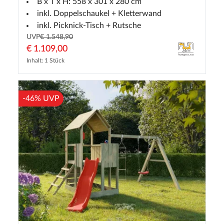
B x T x H: 558 x 301 x 280 cm
inkl. Doppelschaukel + Kletterwand
inkl. Picknick-Tisch + Rutsche
UVP
€ 1.548,90
€ 1.109,00
Inhalt: 1 Stück
-46% UVP