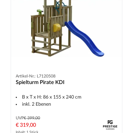
Artikel-Nr.: L7120508
Spielturm Pirate KDI
B x T x H: 86 x 155 x 240 cm
inkl. 2 Ebenen
UVP
€ 399,00
€ 319,00
Inhalt: 1 Stück