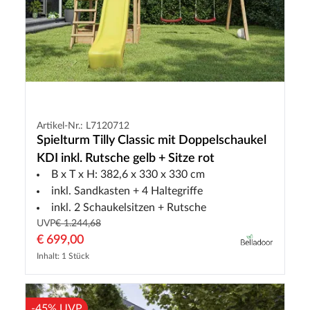
Artikel-Nr.: L7120712
Spielturm Tilly Classic mit Doppelschaukel
KDI inkl. Rutsche gelb + Sitze rot
B x T x H: 382,6 x 330 x 330 cm
inkl. Sandkasten + 4 Haltegriffe
inkl. 2 Schaukelsitzen + Rutsche
UVP
€ 1.244,68
€ 699,00
Inhalt: 1 Stück
-45% UVP