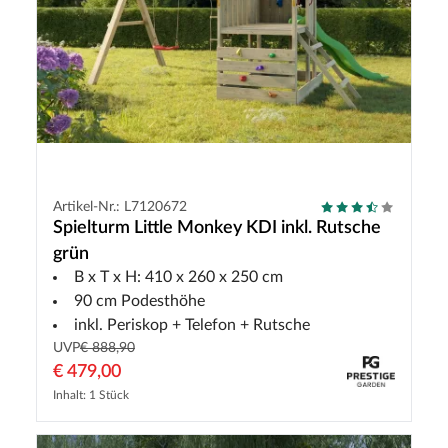
Artikel-Nr.: L7120672
Spielturm Little Monkey KDI inkl. Rutsche
grün
B x T x H: 410 x 260 x 250 cm
90 cm Podesthöhe
inkl. Periskop + Telefon + Rutsche
UVP
€ 888,90
€ 479,00
Inhalt: 1 Stück