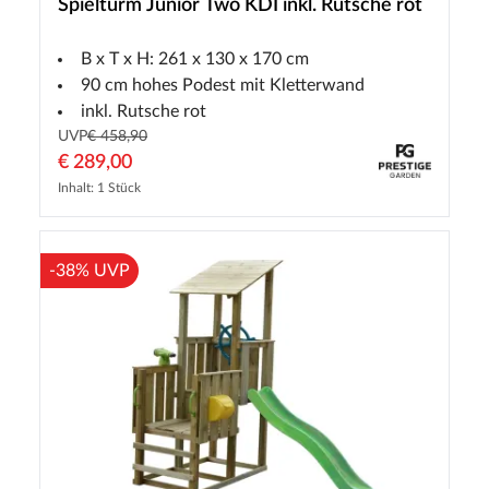
Spielturm Junior Two KDI inkl. Rutsche rot
B x T x H: 261 x 130 x 170 cm
90 cm hohes Podest mit Kletterwand
inkl. Rutsche rot
UVP
€ 458,90
€ 289,00
Inhalt: 1 Stück
-38% UVP