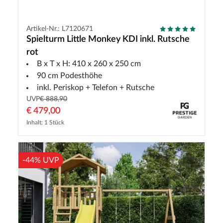
Artikel-Nr.: L7120671
Spielturm Little Monkey KDI inkl. Rutsche
rot
B x T x H: 410 x 260 x 250 cm
90 cm Podesthöhe
inkl. Periskop + Telefon + Rutsche
UVP
€ 888,90
€ 479,00
Inhalt: 1 Stück
-44% UVP