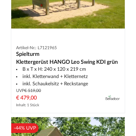
Artikel-Nr.: L7121965
Spielturm
Klettergerüst HANGO Leo Swing KDI grün
B x T x H: 240 x 120 x 219 cm
inkl. Kletterwand + Kletternetz
inkl. Schaukelsitz + Reckstange
UVP
€ 519,00
€ 479,00
Inhalt: 1 Stück
-44% UVP