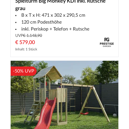
Spielturm Big Monkey KDI inkl. Rutsche
grau
B x T x H: 471 x 302 x 290,5 cm
120 cm Podesthöhe
inkl. Periskop + Telefon + Rutsche
UVP
€ 1.148,90
€ 579,00
Inhalt: 1 Stück
-50% UVP