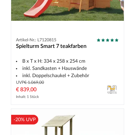
Artikel-Nr.: L7120815
Spielturm Smart 7 teakfarben
B x T x H: 334 x 258 x 254 cm
inkl. Sandkasten + Hauswände
inkl. Doppelschaukel + Zubehör
UVP
€ 1.069,00
€ 839,00
Inhalt: 1 Stück
-20% UVP