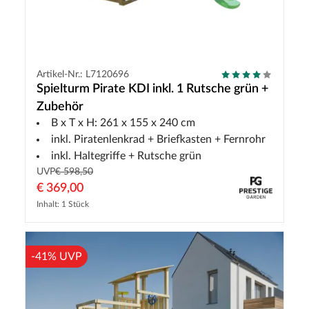
Artikel-Nr.: L7120696
Spielturm Pirate KDI inkl. 1 Rutsche grün +
Zubehör
B x T x H: 261 x 155 x 240 cm
inkl. Piratenlenkrad + Briefkasten + Fernrohr
inkl. Haltegriffe + Rutsche grün
UVP
€ 598,50
€ 369,00
Inhalt: 1 Stück
-41% UVP