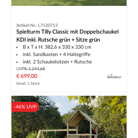
Artikel-Nr.: L7120713
Spielturm Tilly Classic mit Doppelschaukel
KDI inkl. Rutsche grün + Sitze grün
B x T x H: 382,6 x 330 x 330 cm
inkl. Sandkasten + 4 Haltegriffe
inkl. 2 Schaukelsitzen + Rutsche
UVP
€ 1.244,68
€ 699,00
Inhalt: 1 Stück
-46% UVP