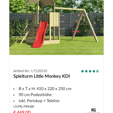
Artikel-Nr.: L7120510
Spielturm Little Monkey KDI
B x T x H: 410 x 220 x 250 cm
90 cm Podesthöhe
inkl. Periskop + Telefon
UVP
€ 799,00
€ 449,00