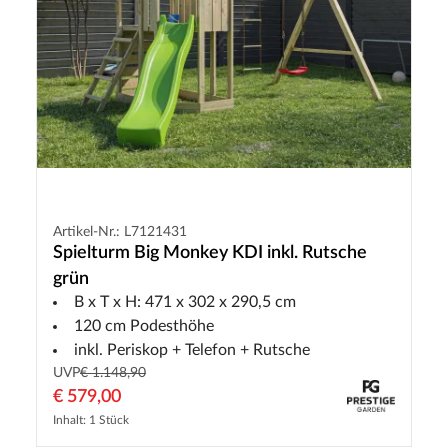
Artikel-Nr.: L7121431
Spielturm Big Monkey KDI inkl. Rutsche
grün
B x T x H: 471 x 302 x 290,5 cm
120 cm Podesthöhe
inkl. Periskop + Telefon + Rutsche
UVP
€ 1.148,90
€ 579,00
Inhalt: 1 Stück