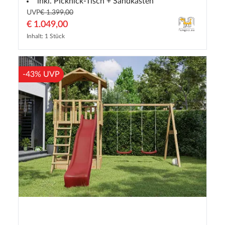
inkl. Picknick-Tisch + Sandkasten
UVP
€ 1.399,00
€ 1.049,00
Inhalt: 1 Stück
-43% UVP