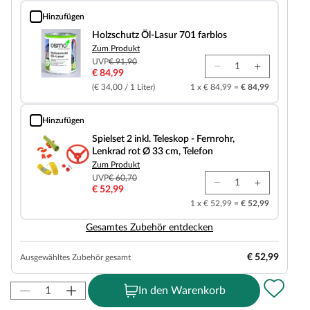
Hinzufügen
Holzschutz Öl-Lasur 701 farblos
Holzschutz Öl-Lasur 701 farblos
Zum Produkt
UVP
€ 91,90
€ 84,99
(€ 34,00 / 1 Liter)
1 x € 84,99 =
€ 84,99
Hinzufügen
Spielset 2 inkl. Teleskop - Fernrohr, Lenkrad rot Ø 33 cm, Telefon
Spielset 2 inkl. Teleskop - Fernrohr,
Lenkrad rot Ø 33 cm, Telefon
Zum Produkt
UVP
€ 60,70
€ 52,99
1 x € 52,99 =
€ 52,99
Gesamtes Zubehör entdecken
€ 52,99
Ausgewähltes Zubehör gesamt
In den Warenkorb