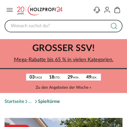
Menü
Kontakt
Konto
Warenk
GROSSER SSV!
Mega-Rabatte bis 65 % in vielen Kategorien.
03
18
29
49
TAGE
STD.
MIN.
SEK.
Zu den Angeboten der Woche »
Startseite
Spieltürme