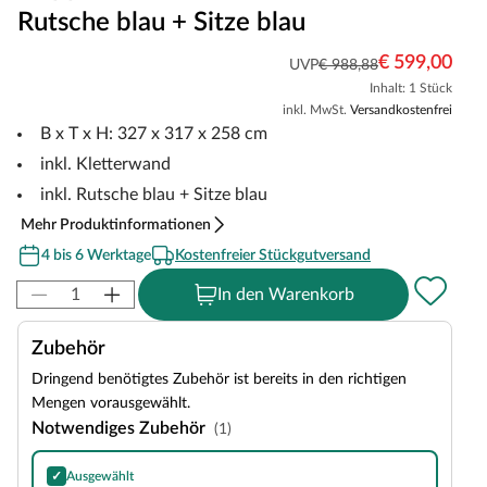
Rutsche blau + Sitze blau
€ 599,00
UVP
€ 988,88
Inhalt: 1 Stück
inkl. MwSt.
Versandkostenfrei
B x T x H: 327 x 317 x 258 cm
inkl. Kletterwand
inkl. Rutsche blau + Sitze blau
Mehr Produktinformationen
4 bis 6 Werktage
Kostenfreier Stückgutversand
In den Warenkorb
Zubehör
Dringend benötigtes Zubehör ist bereits in den richtigen
Mengen vorausgewählt.
Notwendiges Zubehör
(1)
✓
Ausgewählt
SPARSET Bodenanker, 6 Stück